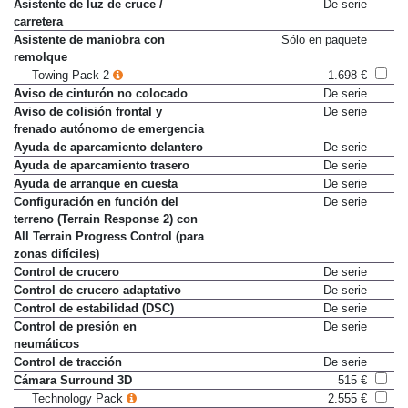
Asistente de luz de cruce /
De serie
carretera
Asistente de maniobra con
Sólo en paquete
remolque
Towing Pack 2
1.698 €
Aviso de cinturón no colocado
De serie
Aviso de colisión frontal y
De serie
frenado autónomo de emergencia
Ayuda de aparcamiento delantero
De serie
Ayuda de aparcamiento trasero
De serie
Ayuda de arranque en cuesta
De serie
Configuración en función del
De serie
terreno (Terrain Response 2) con
All Terrain Progress Control (para
zonas difíciles)
Control de crucero
De serie
Control de crucero adaptativo
De serie
Control de estabilidad (DSC)
De serie
Control de presión en
De serie
neumáticos
Control de tracción
De serie
Cámara Surround 3D
515 €
Technology Pack
2.555 €