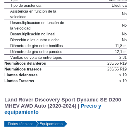
Tipo de asistencia
Eléctrica
Asistencia en función de la
No
velocidad
Desmultiplicacion en función de
No
la velocidad
Desmultiplicación no lineal
No
Dirección a las cuatro ruedas
No
Diámetro de giro entre bordillos
11,8 m
Diámetro de giro entre paredes
12,1 m
Vueltas de volante entre topes
2,31
Neumáticos delanteros
235/55 R19
Neumáticos traseros
235/55 R19
Llantas delanteras
x 19
Llantas Traseras
x 19
Land Rover Discovery Sport Dynamic SE D200
MHEV AWD Auto (2020-2024) |
Precio y
equipamiento
Datos técnicos
Equipamiento