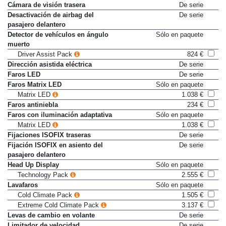
Cámara de visión trasera
De serie
Desactivación de airbag del
De serie
pasajero delantero
Detector de vehículos en ángulo
Sólo en paquete
muerto
Driver Assist Pack
824 €
Dirección asistida eléctrica
De serie
Faros LED
De serie
Faros Matrix LED
Sólo en paquete
Matrix LED
1.038 €
Faros antiniebla
234 €
Faros con iluminación adaptativa
Sólo en paquete
Matrix LED
1.038 €
Fijaciones ISOFIX traseras
De serie
Fijación ISOFIX en asiento del
De serie
pasajero delantero
Head Up Display
Sólo en paquete
Technology Pack
2.555 €
Lavafaros
Sólo en paquete
Cold Climate Pack
1.505 €
Extreme Cold Climate Pack
3.137 €
Levas de cambio en volante
De serie
Limitador de velocidad
De serie