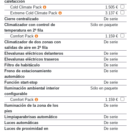
calefacción
Cold Climate Pack
1.505 €
Extreme Cold Climate Pack
3.137 €
Cierre centralizado
De serie
Climatizador con control de
Sólo en paquete
temperatura en 2ª fila
Comfort Pack
1.159 €
Climatizador de dos zonas con
De serie
salidas de aire en 2ª fila
Elevalunas eléctricos delanteros
De serie
Elevalunas eléctricos traseros
De serie
Filtro de habitáculo
De serie
Freno de estacionamiento
De serie
automático
Función start-stop
De serie
Iluminación ambiental interior
Sólo en paquete
configurable
Comfort Pack
1.159 €
Iluminación de la zona de los
De serie
pies
Limpiaparabrisas automático
De serie
Luces automáticas
De serie
Luces de proximidad en
De serie