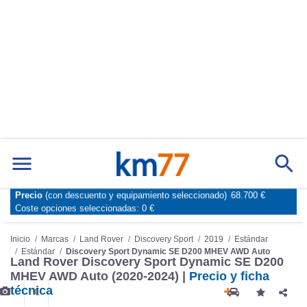
Precio
(con descuento y equipamiento seleccionado)
68.700 €
Marcas
Comparador de coches
Coste opciones seleccionadas:
0 €
Inicio
Marcas
Land Rover
Discovery Sport
2019
Estándar
Estándar
Discovery Sport Dynamic SE D200 MHEV AWD Auto
Land Rover Discovery Sport Dynamic SE D200
MHEV AWD Auto (2020-2024) |
Precio y ficha
técnica