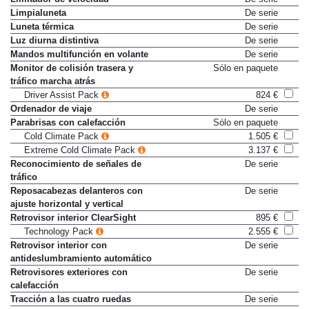
Limpialuneta
De serie
Luneta térmica
De serie
Luz diurna distintiva
De serie
Mandos multifunción en volante
De serie
Monitor de colisión trasera y
Sólo en paquete
tráfico marcha atrás
Driver Assist Pack
824 €
Ordenador de viaje
De serie
Parabrisas con calefacción
Sólo en paquete
Cold Climate Pack
1.505 €
Extreme Cold Climate Pack
3.137 €
Reconocimiento de señales de
De serie
tráfico
Reposacabezas delanteros con
De serie
ajuste horizontal y vertical
Retrovisor interior ClearSight
895 €
Technology Pack
2.555 €
Retrovisor interior con
De serie
antideslumbramiento automático
Retrovisores exteriores con
De serie
calefacción
Tracción a las cuatro ruedas
De serie