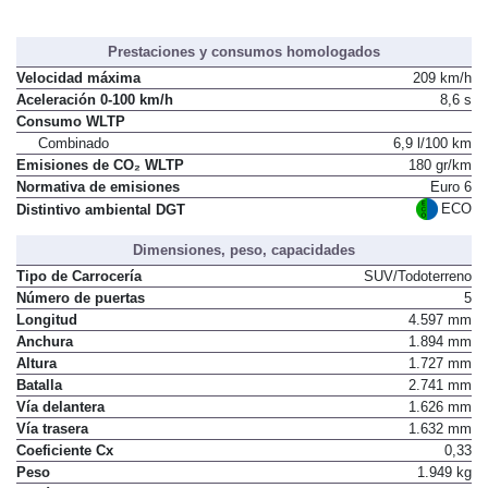
Prestaciones y consumos homologados
Velocidad máxima
209 km/h
Aceleración 0-100 km/h
8,6 s
Consumo WLTP
Combinado
6,9 l/100 km
Emisiones de CO₂ WLTP
180 gr/km
Normativa de emisiones
Euro 6
ECO
Distintivo ambiental DGT
Dimensiones, peso, capacidades
Tipo de Carrocería
SUV/Todoterreno
Número de puertas
5
Longitud
4.597 mm
Anchura
1.894 mm
Altura
1.727 mm
Batalla
2.741 mm
Vía delantera
1.626 mm
Vía trasera
1.632 mm
Coeficiente Cx
0,33
Peso
1.949 kg