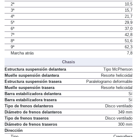
2ª
10,5
3ª
15,7
4ª
21,7
5ª
29,9
6ª
37,0
7ª
42,8
8ª
51,6
9ª
62,3
Marcha atrás
7,8
Chasis
Estructura suspensión delantera
Tipo McPherson
Muelle suspensión delantera
Resorte helicoidal
Estructura suspensión trasera
Paralelogramo deformable
Muelle suspensión trasera
Resorte helicoidal
Barra estabilizadora delantera
Sí
Barra estabilizadora trasera
Sí
Tipo de frenos delanteros
Disco ventilado
Diámetro de frenos delanteros
349 mm
Tipo de frenos traseros
Disco ventilado
Diámetro de frenos traseros
300 mm
Dirección
Tipo
Cremallera