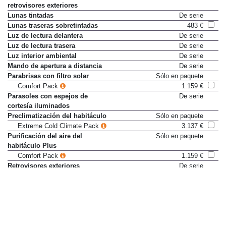
retrovisores exteriores
Lunas tintadas
De serie
Lunas traseras sobretintadas
483 €
Luz de lectura delantera
De serie
Luz de lectura trasera
De serie
Luz interior ambiental
De serie
Mando de apertura a distancia
De serie
Parabrisas con filtro solar
Sólo en paquete
Comfort Pack
1.159 €
Parasoles con espejos de
De serie
cortesía iluminados
Preclimatización del habitáculo
Sólo en paquete
Extreme Cold Climate Pack
3.137 €
Purificación del aire del
Sólo en paquete
habitáculo Plus
Comfort Pack
1.159 €
Retrovisores exteriores
De serie
orientables eléctricamente
Retrovisores exteriores plegables
De serie
eléctricamente
Techo panorámico fijo
1.703 €
Tomas de 12 V
De serie