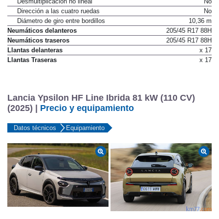
Desmultiplicación no lineal
No
Dirección a las cuatro ruedas
No
Diámetro de giro entre bordillos
10,36 m
Neumáticos delanteros
205/45 R17 88H
Neumáticos traseros
205/45 R17 88H
Llantas delanteras
x 17
Llantas Traseras
x 17
Lancia Ypsilon HF Line Ibrida 81 kW (110 CV)
(2025) |
Precio y equipamiento
Datos técnicos
Equipamiento