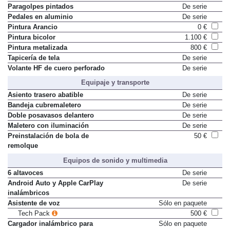
Paragolpes delantero HF
De serie
Paragolpes pintados
De serie
Pedales en aluminio
De serie
Pintura Arancio
0 €
Pintura bicolor
1.100 €
Pintura metalizada
800 €
Tapicería de tela
De serie
Volante HF de cuero perforado
De serie
Equipaje y transporte
Asiento trasero abatible
De serie
Bandeja cubremaletero
De serie
Doble posavasos delantero
De serie
Maletero con iluminación
De serie
Preinstalación de bola de
50 €
remolque
Equipos de sonido y multimedia
6 altavoces
De serie
Android Auto y Apple CarPlay
De serie
inalámbricos
Asistente de voz
Sólo en paquete
Tech Pack
500 €