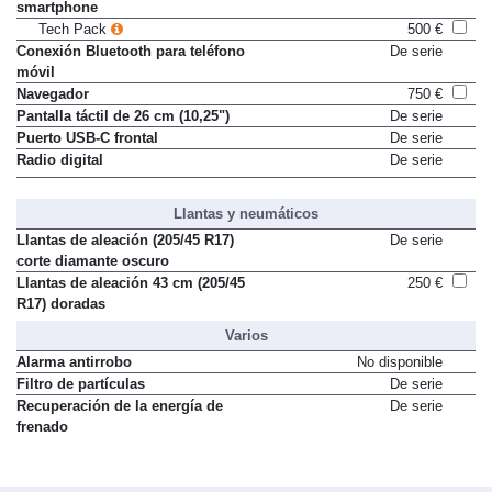
Cargador inalámbrico para
Sólo en paquete
smartphone
Tech Pack
500 €
Conexión Bluetooth para teléfono
De serie
móvil
Navegador
750 €
Pantalla táctil de 26 cm (10,25")
De serie
Puerto USB-C frontal
De serie
Radio digital
De serie
Llantas y neumáticos
Llantas de aleación (205/45 R17)
De serie
corte diamante oscuro
Llantas de aleación 43 cm (205/45
250 €
R17) doradas
Varios
Alarma antirrobo
No disponible
Filtro de partículas
De serie
Recuperación de la energía de
De serie
frenado