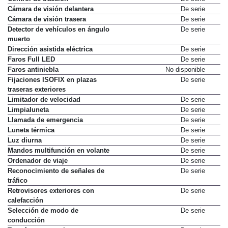
Control de tracción
De serie
Cámara de visión delantera
De serie
Cámara de visión trasera
De serie
Detector de vehículos en ángulo
De serie
muerto
Dirección asistida eléctrica
De serie
Faros Full LED
De serie
Faros antiniebla
No disponible
Fijaciones ISOFIX en plazas
De serie
traseras exteriores
Limitador de velocidad
De serie
Limpialuneta
De serie
Llamada de emergencia
De serie
Luneta térmica
De serie
Luz diurna
De serie
Mandos multifunción en volante
De serie
Ordenador de viaje
De serie
Reconocimiento de señales de
De serie
tráfico
Retrovisores exteriores con
De serie
calefacción
Selección de modo de
De serie