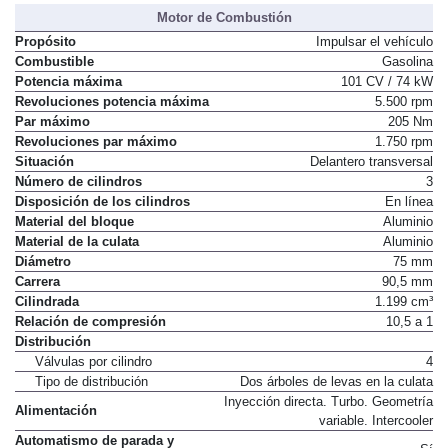
Par máximo
No disponible
Motor de Combustión
Propósito
Impulsar el vehículo
Combustible
Gasolina
Potencia máxima
101 CV / 74 kW
Revoluciones potencia máxima
5.500 rpm
Par máximo
205 Nm
Revoluciones par máximo
1.750 rpm
Situación
Delantero transversal
Número de cilindros
3
Disposición de los cilindros
En línea
Material del bloque
Aluminio
Material de la culata
Aluminio
Diámetro
75 mm
Carrera
90,5 mm
Cilindrada
1.199 cm³
Relación de compresión
10,5 a 1
Distribución
Válvulas por cilindro
4
Tipo de distribución
Dos árboles de levas en la culata
Inyección directa. Turbo. Geometría
Alimentación
variable. Intercooler