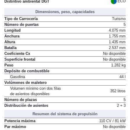
ECO
Distintivo ambiental DGT
Dimensiones, peso, capacidades
Tipo de Carrocería
Turismo
Número de puertas
5
Longitud
4.075 mm
Anchura
1.755 mm
Altura
1.435 mm
Batalla
2.537 mm
Coeficiente Cx
No disponible
Superficie frontal
No disponible
Peso
1.282 kg
Depósito de combustible
Gasolina
44 l
Volúmenes de maletero
Volumen mínimo con dos filas
352 litros
de asientos disponibles
Número de plazas
5
Distribución de asientos
2 + 3
Resumen del sistema de propulsión
Potencia máxima
110 CV / 81 kW