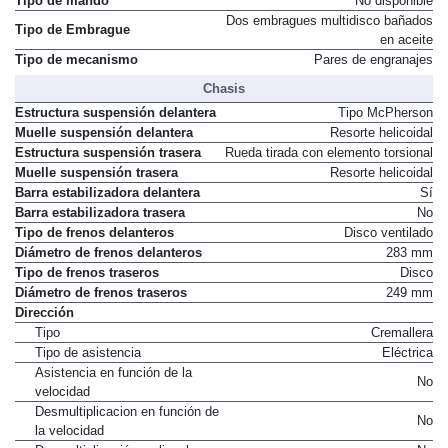
Tipo de mando
No disponible
Dos embragues multidisco bañados
Tipo de Embrague
en aceite
Tipo de mecanismo
Pares de engranajes
Chasis
Estructura suspensión delantera
Tipo McPherson
Muelle suspensión delantera
Resorte helicoidal
Estructura suspensión trasera
Rueda tirada con elemento torsional
Muelle suspensión trasera
Resorte helicoidal
Barra estabilizadora delantera
Sí
Barra estabilizadora trasera
No
Tipo de frenos delanteros
Disco ventilado
Diámetro de frenos delanteros
283 mm
Tipo de frenos traseros
Disco
Diámetro de frenos traseros
249 mm
Dirección
Tipo
Cremallera
Tipo de asistencia
Eléctrica
Asistencia en función de la
No
velocidad
Desmultiplicacion en función de
No
la velocidad