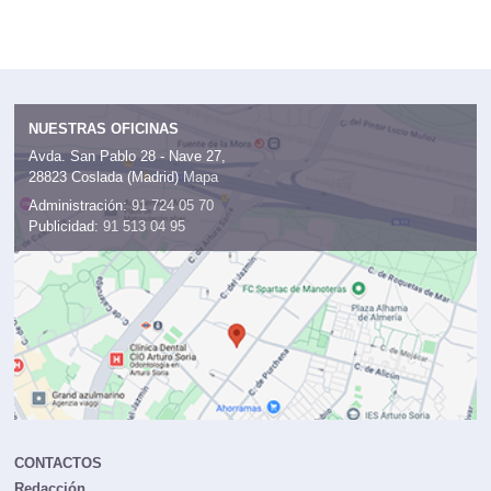
NUESTRAS OFICINAS
Avda. San Pablo 28 - Nave 27,
28823 Coslada (Madrid)
Mapa
Administración:
91 724 05 70
Publicidad:
91 513 04 95
CONTACTOS
Redacción