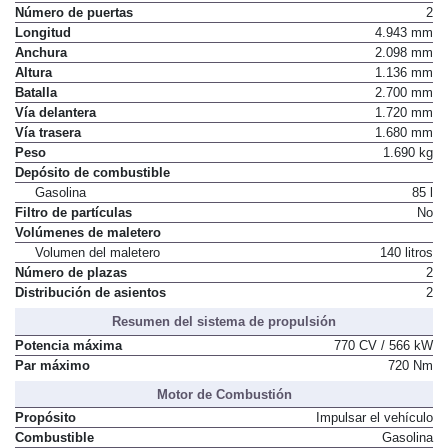
Número de puertas
2
Longitud
4.943 mm
Anchura
2.098 mm
Altura
1.136 mm
Batalla
2.700 mm
Vía delantera
1.720 mm
Vía trasera
1.680 mm
Peso
1.690 kg
Depósito de combustible
Gasolina
85 l
Filtro de partículas
No
Volúmenes de maletero
Volumen del maletero
140 litros
Número de plazas
2
Distribución de asientos
2
Resumen del sistema de propulsión
Potencia máxima
770 CV / 566 kW
Par máximo
720 Nm
Motor de Combustión
Propósito
Impulsar el vehículo
Combustible
Gasolina