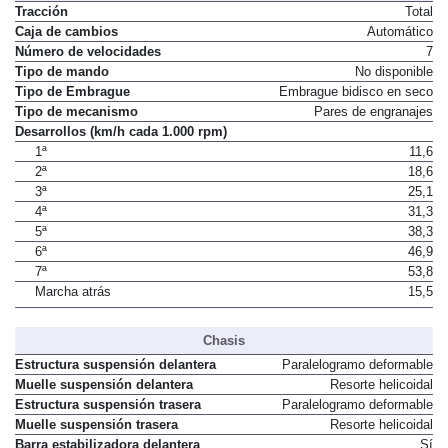
Tracción
Total
Caja de cambios
Automático
Número de velocidades
7
Tipo de mando
No disponible
Tipo de Embrague
Embrague bidisco en seco
Tipo de mecanismo
Pares de engranajes
Desarrollos (km/h cada 1.000 rpm)
1ª
11,6
2ª
18,6
3ª
25,1
4ª
31,3
5ª
38,3
6ª
46,9
7ª
53,8
Marcha atrás
15,5
Chasis
Estructura suspensión delantera
Paralelogramo deformable
Muelle suspensión delantera
Resorte helicoidal
Estructura suspensión trasera
Paralelogramo deformable
Muelle suspensión trasera
Resorte helicoidal
Barra estabilizadora delantera
Sí