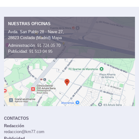
NUESTRAS OFICINAS
Avda. San Pablo 28 - Nave 27,
28823 Coslada (Madrid)
Mapa
Administración:
91 724 05 70
Publicidad:
91 513 04 95
CONTACTOS
Redacción
redaccion@km77.com
Publicidad