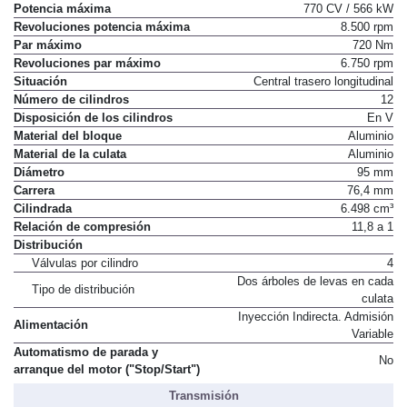
Potencia máxima
770 CV / 566 kW
Revoluciones potencia máxima
8.500 rpm
Par máximo
720 Nm
Revoluciones par máximo
6.750 rpm
Situación
Central trasero longitudinal
Número de cilindros
12
Disposición de los cilindros
En V
Material del bloque
Aluminio
Material de la culata
Aluminio
Diámetro
95 mm
Carrera
76,4 mm
Cilindrada
6.498 cm³
Relación de compresión
11,8 a 1
Distribución
Válvulas por cilindro
4
Dos árboles de levas en cada
Tipo de distribución
culata
Inyección Indirecta. Admisión
Alimentación
Variable
Automatismo de parada y
No
arranque del motor ("Stop/Start")
Transmisión