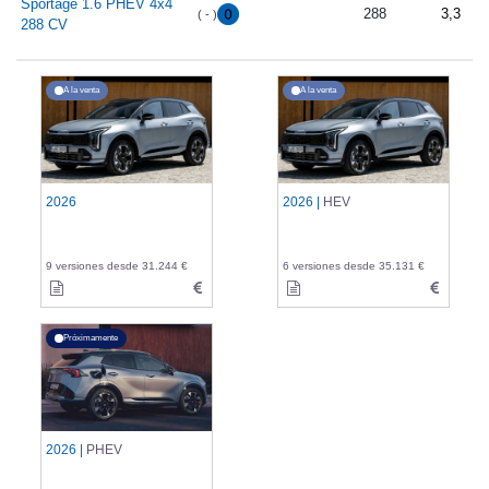
Sportage 1.6 PHEV 4x4
288
3,3
( - )
288 CV
A la venta
A la venta
2026
2026 |
HEV
9 versiones desde 31.244 €
6 versiones desde 35.131 €
Próximamente
2026 |
PHEV