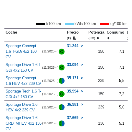
l/100 km
kWh/100 km
kg/100 km
Coche
Precio
Potencia
Consumo
Lo
(€)
(CV)
(m
Sportage Concept
31.244
1.6 T-GDi 4x2 150
150
7,1
(11/2025 - )
CV
Sportage Drive 1.6 T-
33.094
150
7,1
(11/2025 - )
GDi 4x2 150 CV
Sportage Concept
35.131
239
5,5
(11/2025 - )
1.6 HEV 4x2 239 CV
Sportage Tech 1.6 T-
35.994
150
7,2
(11/2025 - )
GDi 4x2 150 CV
Sportage Drive 1.6
36.981
239
5,6
(11/2025 - )
HEV 4x2 239 CV
Sportage Drive 1.6
37.669
CRDi MHEV 4x2 136
136
5,1
(11/2025 - )
CV