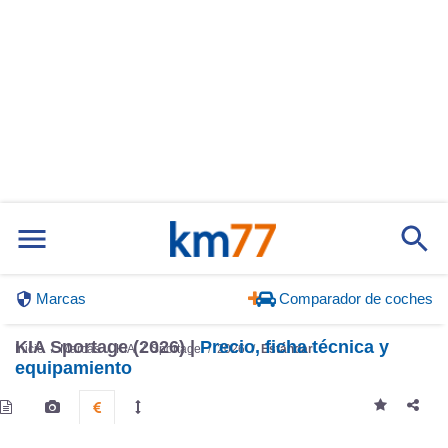
Marcas
Comparador de coches
KIA Sportage (2026) |
Precio, ficha técnica y
Inicio
Marcas
KIA
Sportage
2026
Estándar
equipamiento