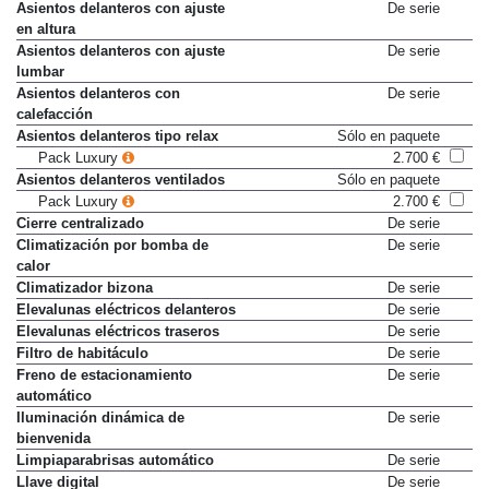
Asientos delanteros con ajuste
De serie
en altura
Asientos delanteros con ajuste
De serie
lumbar
Asientos delanteros con
De serie
calefacción
Asientos delanteros tipo relax
Sólo en paquete
Pack Luxury
2.700 €
Asientos delanteros ventilados
Sólo en paquete
Pack Luxury
2.700 €
Cierre centralizado
De serie
Climatización por bomba de
De serie
calor
Climatizador bizona
De serie
Elevalunas eléctricos delanteros
De serie
Elevalunas eléctricos traseros
De serie
Filtro de habitáculo
De serie
Freno de estacionamiento
De serie
automático
Iluminación dinámica de
De serie
bienvenida
Limpiaparabrisas automático
De serie
Llave digital
De serie