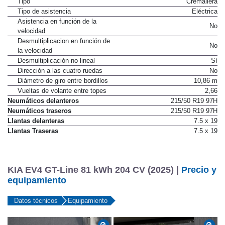
Tipo
Cremallera
Tipo de asistencia
Eléctrica
Asistencia en función de la
No
velocidad
Desmultiplicacion en función de
No
la velocidad
Desmultiplicación no lineal
Sí
Dirección a las cuatro ruedas
No
Diámetro de giro entre bordillos
10,86 m
Vueltas de volante entre topes
2,66
Neumáticos delanteros
215/50 R19 97H
Neumáticos traseros
215/50 R19 97H
Llantas delanteras
7.5 x 19
Llantas Traseras
7.5 x 19
KIA EV4 GT-Line 81 kWh 204 CV (2025) |
Precio y
equipamiento
Datos técnicos
Equipamiento