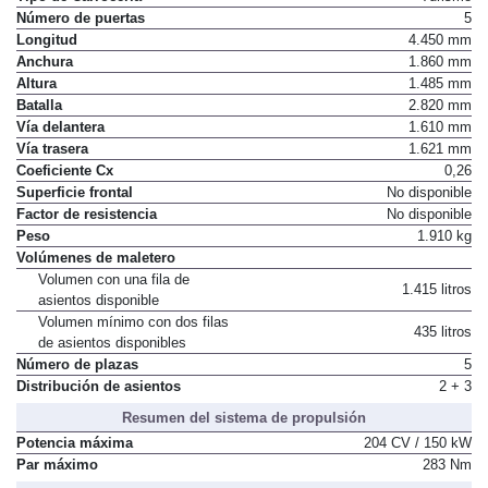
Número de puertas
5
Longitud
4.450 mm
Anchura
1.860 mm
Altura
1.485 mm
Batalla
2.820 mm
Vía delantera
1.610 mm
Vía trasera
1.621 mm
Coeficiente Cx
0,26
Superficie frontal
No disponible
Factor de resistencia
No disponible
Peso
1.910 kg
Volúmenes de maletero
Volumen con una fila de
1.415 litros
asientos disponible
Volumen mínimo con dos filas
435 litros
de asientos disponibles
Número de plazas
5
Distribución de asientos
2 + 3
Resumen del sistema de propulsión
Potencia máxima
204 CV / 150 kW
Par máximo
283 Nm