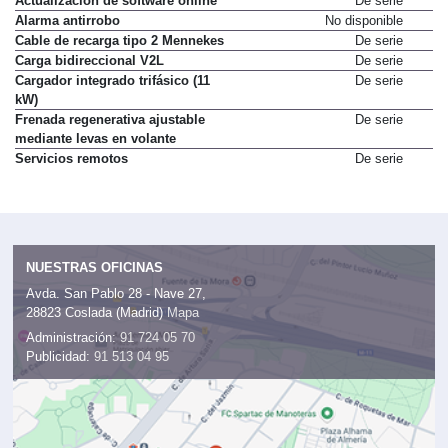
Actualización de software online
De serie
Alarma antirrobo
No disponible
Cable de recarga tipo 2 Mennekes
De serie
Carga bidireccional V2L
De serie
Cargador integrado trifásico (11
De serie
kW)
Frenada regenerativa ajustable
De serie
mediante levas en volante
Servicios remotos
De serie
NUESTRAS OFICINAS
Avda. San Pablo 28 - Nave 27,
28823 Coslada (Madrid)
Mapa
Administración:
91 724 05 70
Publicidad:
91 513 04 95