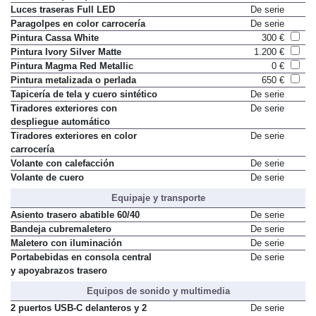
Luces traseras Full LED
De serie
Paragolpes en color carrocería
De serie
Pintura Cassa White
300 €
Pintura Ivory Silver Matte
1.200 €
Pintura Magma Red Metallic
0 €
Pintura metalizada o perlada
650 €
Tapicería de tela y cuero sintético
De serie
Tiradores exteriores con
De serie
despliegue automático
Tiradores exteriores en color
De serie
carrocería
Volante con calefacción
De serie
Volante de cuero
De serie
Equipaje y transporte
Asiento trasero abatible 60/40
De serie
Bandeja cubremaletero
De serie
Maletero con iluminación
De serie
Portabebidas en consola central
De serie
y apoyabrazos trasero
Equipos de sonido y multimedia
2 puertos USB-C delanteros y 2
De serie