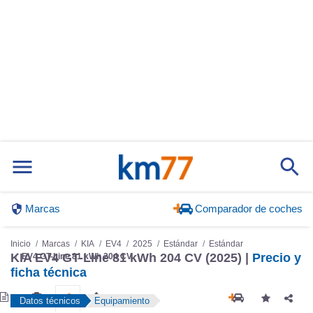
Marcas
Comparador de coches
Inicio
Marcas
KIA
EV4
2025
Estándar
Estándar
KIA EV4 GT-Line 81 kWh 204 CV (2025) |
Precio y
EV4 GT-Line 81 kWh 204 CV
ficha técnica
Datos técnicos
Equipamiento