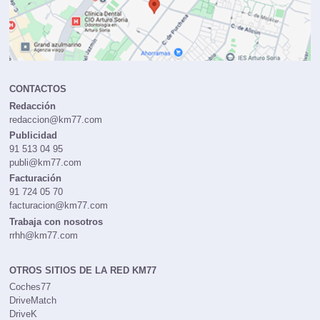
CONTACTOS
Redacción
redaccion@km77.com
Publicidad
91 513 04 95
publi@km77.com
Facturación
91 724 05 70
facturacion@km77.com
Trabaja con nosotros
rrhh@km77.com
OTROS SITIOS DE LA RED KM77
Coches77
DriveMatch
DriveK