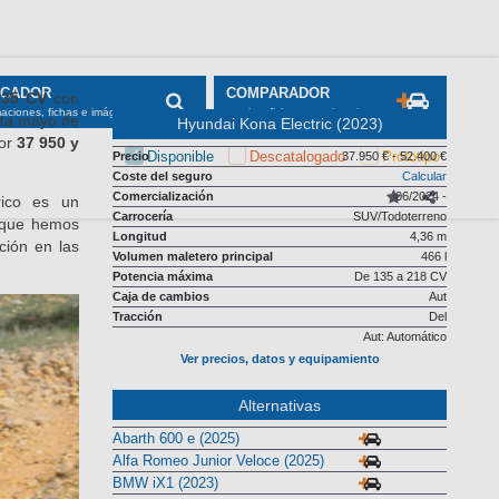
135 CV
con
sta mayo de
Hyundai Kona Electric (2023)
por
37 950 y
Precio
37.950 € - 52.400 €
Coste del seguro
Calcular
Comercialización
06/2024 -
rico es un
Carrocería
SUV/Todoterreno
a que hemos
Longitud
4,36 m
ción en las
Volumen maletero principal
466 l
Potencia máxima
De 135 a 218 CV
Caja de cambios
Aut
Tracción
Del
Aut: Automático
Ver precios, datos y equipamiento
Alternativas
Abarth 600 e (2025)
Alfa Romeo Junior Veloce (2025)