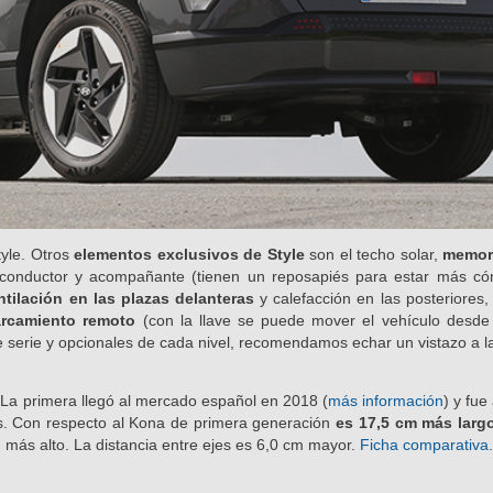
tyle. Otros
elementos exclusivos de Style
son el techo solar,
memori
a conductor y acompañante (tienen un reposapiés para estar más c
ntilación en las plazas delanteras
y calefacción en las posteriores,
rcamiento remoto
(con la llave se puede mover el vehículo desde
e serie y opcionales de cada nivel, recomendamos echar un vistazo a 
 La primera llegó al mercado español en 2018 (
más información
) y fue
s. Con respecto al Kona de primera generación
es 17,5 cm más larg
ás alto. La distancia entre ejes es 6,0 cm mayor.
Ficha comparativa
.