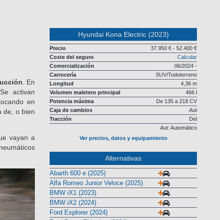
Hyundai Kona Electric (2023)
Precio
37.950 € - 52.400 €
Coste del seguro
Calcular
Comercialización
06/2024 -
Carrocería
SUV/Todoterreno
ducción
. En
Longitud
4,36 m
 Se activan
Volumen maletero principal
466 l
 tocando en
Potencia máxima
De 135 a 218 CV
Caja de cambios
Aut
 de, o bien
Tracción
Del
Aut: Automático
ue vayan a
Ver precios, datos y equipamiento
 neumáticos
Alternativas
Abarth 600 e (2025)
Alfa Romeo Junior Veloce (2025)
BMW iX1 (2023)
BMW iX2 (2024)