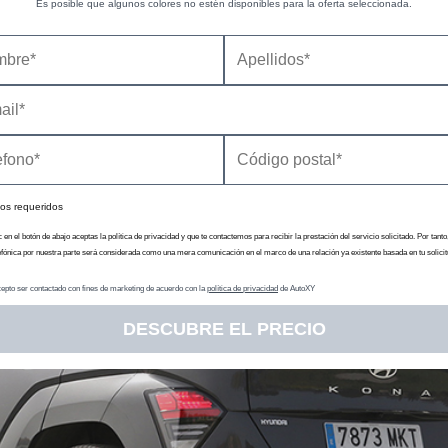
Es posible que algunos colores no estén disponibles para la oferta seleccionada.
no y Style
(ordenados de menos a más equipado; Style solo se pued
Hyundai veréis que los niveles Tecno y Style van acompañados por u
 de la carrocería se puede pedir en otro color. En cualquier caos, es
y traseros de ayuda al aparcamiento, la
cámara de visión trasera
s, sistema multimedia con
navegador
, pantalla de 12,3 pulgadas y com
 (Vehicle to Load, sirve para alimentar dispositivos eléctricos, como u
os requeridos
c en el botón de abajo aceptas la política de privacidad y que te contactemos para recibir la prestación del servicio solicitado. Por tanto
efónica por nuestra parte será considerada como una mera comunicación en el marco de una relación ya existente basada en tu solicit
epto ser contactado con fines de marketing de acuerdo con la
política de privacidad
de AutoXY
DESCUBRE EL PRECIO