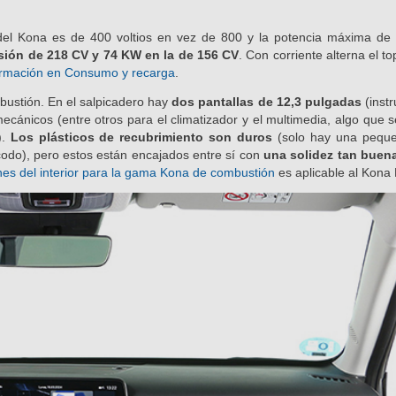
ugeot E-2008
. Con respecto a ellas, no es el más rápido ni el que má
ca del Kona es de 400 voltios en vez de 800 y la potencia máxima de
sión de 218 CV y 74 KW en la de 156 CV
. Con corriente alterna el t
ormación en Consumo y recarga
.
bustión. En el salpicadero hay
dos pantallas de 12,3 pulgadas
(inst
ecánicos (entre otros para el climatizador y el multimedia, algo que 
).
Los plásticos de recubrimiento son duros
(solo hay una pequ
 codo), pero estos están encajados entre sí con
una solidez tan buen
nes del interior para la gama Kona de combustión
es aplicable al Kona 