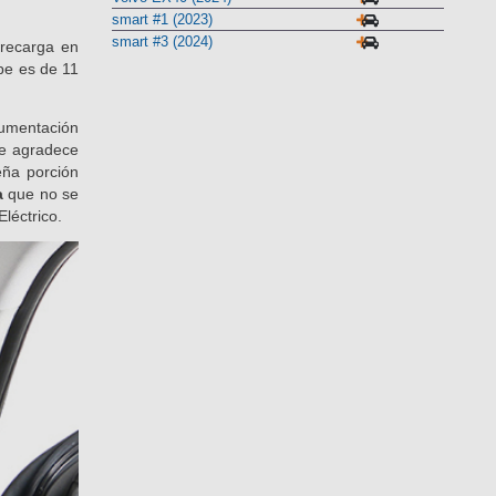
s autonomía
Volvo EX40 (2024)
smart #1 (2023)
smart #3 (2024)
 recarga en
ope es de 11
rumentación
se agradece
eña porción
a
que no se
Eléctrico.