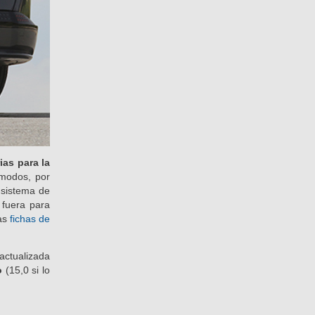
as para la
ómodos, por
 sistema de
 fuera para
las
fichas de
 actualizada
o
(15,0 si lo