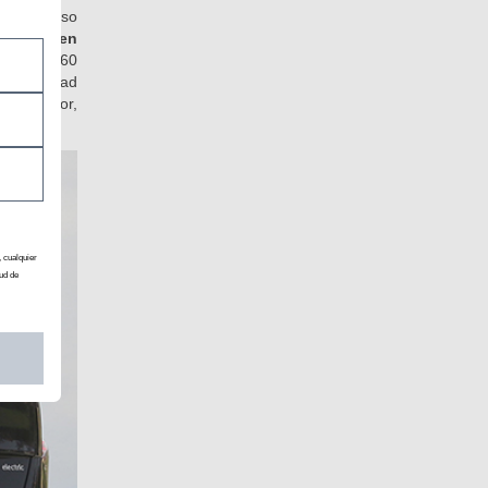
e pedir con
n «2C». Eso
de serie en
(es de 360
patibilidad
n aspirador,
, cualquier
ud de