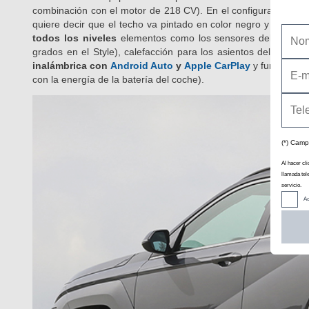
Los niveles de equipamiento disponibles se llama
Flexx, Tec
combinación con el motor de 218 CV). En el configurador de 
quiere decir que el techo va pintado en color negro y el resto
todos los niveles
elementos como los sensores delanteros 
grados en el Style), calefacción para los asientos delantero
inalámbrica con
Android Auto
y
Apple CarPlay
y función V2L
con la energía de la batería del coche).
(*) Camp
Al hacer cli
llamada tel
servicio.
Ac