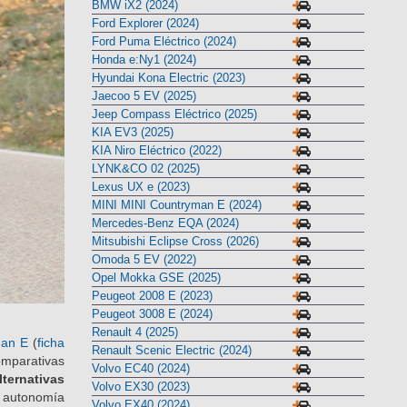
BMW iX1 (2023)
BMW iX2 (2024)
Ford Explorer (2024)
Ford Puma Eléctrico (2024)
Honda e:Ny1 (2024)
Hyundai Kona Electric (2023)
Jaecoo 5 EV (2025)
Jeep Compass Eléctrico (2025)
KIA EV3 (2025)
KIA Niro Eléctrico (2022)
LYNK&CO 02 (2025)
Lexus UX e (2023)
MINI MINI Countryman E (2024)
Mercedes-Benz EQA (2024)
Mitsubishi Eclipse Cross (2026)
Omoda 5 EV (2022)
Opel Mokka GSE (2025)
Peugeot 2008 E (2023)
Peugeot 3008 E (2024)
Renault 4 (2025)
man E
(
ficha
Renault Scenic Electric (2024)
omparativas
Volvo EC40 (2024)
ternativas
Volvo EX30 (2023)