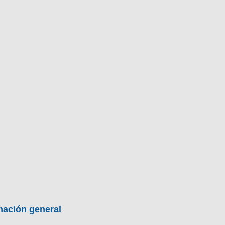
BU
S SECCIONES
infor
entos
Mediciones propias
Todo
mación general