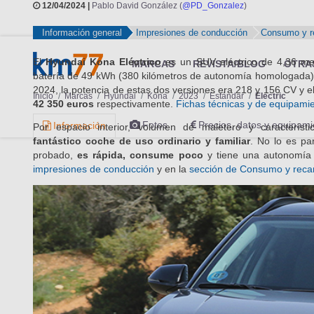
12/04/2024 |
Pablo David González (
@PD_Gonzalez
)
Información general
Impresiones de conducción
Consumo y r
El
Hyundai Kona Eléctrico
es un SUV eléctrico de 4,36 met
batería de 49 kWh (380 kilómetros de autonomía homologada)
2024, la potencia de estas dos versiones era 218 y 156 CV y e
42 350 euros
respectivamente.
Fichas técnicas y de equipami
Por espacio interior, volumen de maletero y característi
fantástico coche de uso ordinario y familiar
. No lo es pa
probado,
es rápida, consume poco
y tiene una autonomía
impresiones de conducción
y en la
sección de Consumo y reca