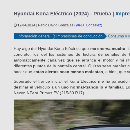
Hyundai Kona Eléctrico (2024) - Prueba |
Impre
12/04/2024 |
Pablo David González (
@PD_Gonzalez
)
Información general
Impresiones de conducción
Consumo y r
Hay algo del Hyundai Kona Eléctrico que
me enerva mucho
: 
concreto, los del los sistemas de lectura de señales de t
automáticamente cada vez que se arranca el motor y mi rit
diferentes puntos de la pantalla central. Quizás sean manías 
hacer que
estas alertas sean menos molestas
, o bien, que 
Superado el trance inicial, el Kona Eléctrico me ha parecido
destinar el vehículo a un
uso normal-tranquilo y familiar
. L
Nexen NFera Primus EV (215/60 R17).