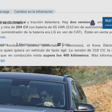
ecarga
Cambios en la información
ros de longitud y tracción delantera. Hay
dos versiones
, una de
 y otra de
204 CV
con batería de 65 kWh (510 km de autonomía). Ha
l suministrador de la batería era LG en vez de CATL. Están en venta 
ento
.
cas conducción (suave, confortable y silencioso), el Kona Eléct
ra quien quiera un vehículo de tacto ágil. La versión de 218 CV, l
 que en conducción mixta
supera los 400 kilómetros
. Más informa
rga
.