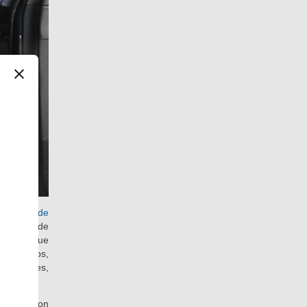
parativa de
 metros de
ctricos, que
e 27 litros,
r lo que es,