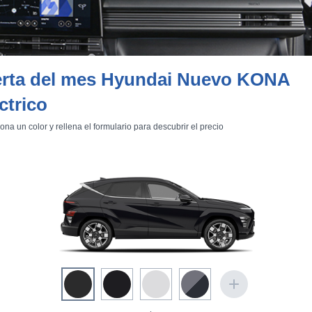
erta del mes Hyundai Nuevo KONA
ctrico
ona un color y rellena el formulario para descubrir el precio
ativa que le supera a este respecto, como el Kia e-Niro;
tabla com
llido agradable (la central es más incómoda) y alguien de 1,85
, es decir, no irá con las rodillas tan altas como en algunos coches elé
e 466 litros (como el de cualquier otro Kona,
imagen
) y otro delantero d
de recarga (
imagen
e
imagen
). El
volumen total es de 493 litros
, po
metros de longitud con más capacidad de carga (
listado comparativo
).