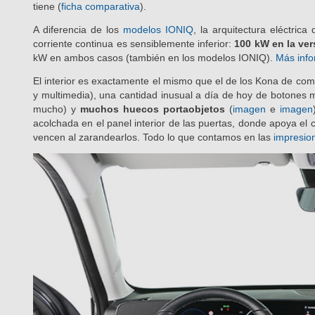
como el
MG ZS EV
y el
Mazda MX-30
y cuesta parecido al
Pe
tiene (
ficha comparativa
).
A diferencia de los
modelos IONIQ
, la arquitectura eléctri
corriente continua es sensiblemente inferior:
100 kW en la ver
kW en ambos casos (también en los modelos IONIQ).
Más inf
El interior es exactamente el mismo que el de los Kona de com
y multimedia), una cantidad inusual a día de hoy de botones m
mucho) y
muchos huecos portaobjetos
(
imagen
e
imagen
acolchada en el panel interior de las puertas, donde apoya el
vencen al zarandearlos. Todo lo que contamos en las
impresio