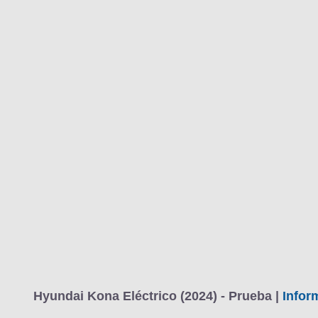
MARCAS
REVISTA/BLOG
OTRA
Inicio
Marcas
Hyundai
Kona
2023
Estándar
Electric
Fotos
Precios, datos y equipami
Información
Hyundai Kona Eléctrico (2024) - Prueba |
Infor