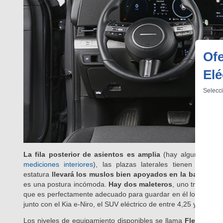
Of
Elé
Selecci
La fila posterior de asientos es amplia
(hay alguna altern
mediciones interiores
), las plazas laterales tienen un mu
estatura
llevará los muslos bien apoyados en la banqueta
es una postura incómoda.
Hay dos maleteros
, uno trasero d
que es perfectamente adecuado para guardar en él los cables 
junto con el Kia e-Niro, el SUV eléctrico de entre 4,25 y 4,45 