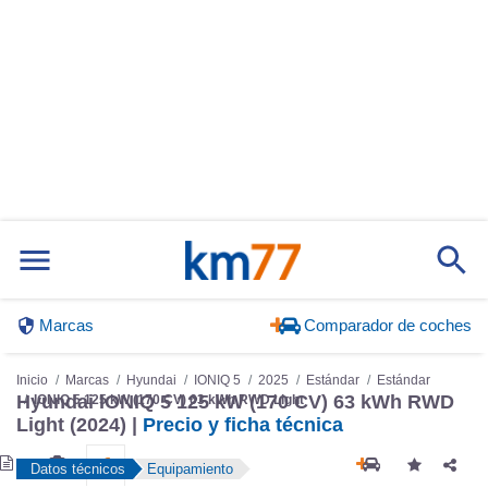
Marcas
Comparador de coches
Inicio
Marcas
Hyundai
IONIQ 5
2025
Estándar
Estándar
Hyundai IONIQ 5 125 kW (170 CV) 63 kWh RWD
IONIQ 5 125 kW (170 CV) 63 kWh RWD Light
Light (2024) |
Precio y ficha técnica
Datos técnicos
Equipamiento