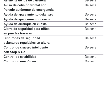
Asistente de luz de carretera
De serie
Aviso de colisión frontal con
De serie
frenado autónomo de emergencia
Ayuda de aparcamiento delantero
De serie
Ayuda de aparcamiento trasero
De serie
Ayuda de arranque en cuesta
De serie
Cierre de seguridad para niños
De serie
en puertas traseras
Cinturones de seguridad
De serie
delanteros regulables en altura
Control de crucero inteligente
De serie
con Stop & Go
Control de estabilidad
De serie
Control de presión en
De serie
neumáticos
Control de tracción
De serie
Control de velocidad
De serie
Cámara de visión trasera
De serie
Desactivación de airbag del
De serie
pasajero delantero
Dirección asistida
De serie
Faros LED (cruce y carretera)
De serie
Faros antiniebla
No disponible