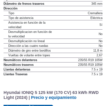
Diámetro de frenos traseros
345 mm
Dirección
Tipo
Cremallera
Tipo de asistencia
Eléctrica
Asistencia en función de la
Sí
velocidad
Desmultiplicacion en función de
No
la velocidad
Desmultiplicación no lineal
No
Dirección a las cuatro ruedas
No
Diámetro de giro entre bordillos
11,8 m
Vueltas de volante entre topes
2,67
Neumáticos delanteros
235/55 R19 105W
Neumáticos traseros
235/55 R19 105W
Llantas delanteras
7.5 x 19
Llantas Traseras
7.5 x 19
Hyundai IONIQ 5 125 kW (170 CV) 63 kWh RWD
Light (2024) |
Precio y equipamiento