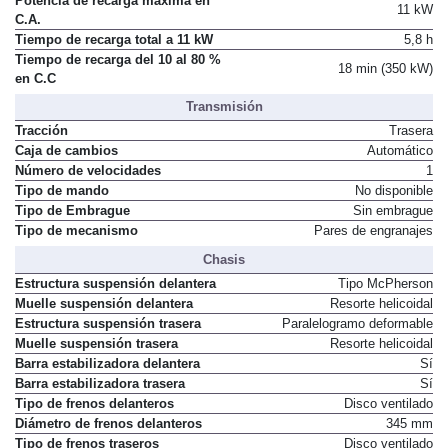
Potencia de recarga máxima en
11 kW
C.A.
Tiempo de recarga total a 11 kW
5,8 h
Tiempo de recarga del 10 al 80 %
18 min (350 kW)
en C.C
Transmisión
Tracción
Trasera
Caja de cambios
Automático
Número de velocidades
1
Tipo de mando
No disponible
Tipo de Embrague
Sin embrague
Tipo de mecanismo
Pares de engranajes
Chasis
Estructura suspensión delantera
Tipo McPherson
Muelle suspensión delantera
Resorte helicoidal
Estructura suspensión trasera
Paralelogramo deformable
Muelle suspensión trasera
Resorte helicoidal
Barra estabilizadora delantera
Sí
Barra estabilizadora trasera
Sí
Tipo de frenos delanteros
Disco ventilado
Diámetro de frenos delanteros
345 mm
Tipo de frenos traseros
Disco ventilado