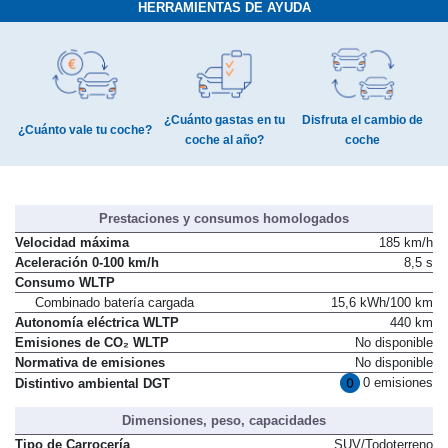
HERRAMIENTAS DE AYUDA
¿Cuánto gastas en tu
Disfruta el cambio de
¿Cuánto vale tu coche?
coche al año?
coche
Prestaciones y consumos homologados
Velocidad máxima
185 km/h
Aceleración 0-100 km/h
8,5 s
Consumo WLTP
Combinado batería cargada
15,6 kWh/100 km
Autonomía eléctrica WLTP
440 km
Emisiones de CO₂ WLTP
No disponible
Normativa de emisiones
No disponible
0 emisiones
Distintivo ambiental DGT
Dimensiones, peso, capacidades
Tipo de Carrocería
SUV/Todoterreno