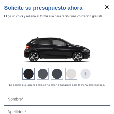
Solicite su presupuesto ahora
Elige un color y rellena el formulario para recibir una cotización gratuita
Marcas
Comparador de coches
Inicio
Marcas
Hyundai
i20
2023
Estándar
Estándar
i20 1.0 T-GDi 90 CV 7DCT Tecno
Es posible que algunos colores no estén disponibles para la oferta seleccionada.
Hyundai i20 1.0 T-GDi 90 CV 7DCT Tecno (2026) |
Precio y ficha técnica
Datos técnicos
Equipamiento