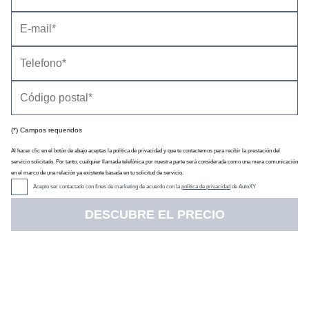
(*) Campos requeridos
Precio
(con descuento y equipamiento seleccionado)
27.670 €
Al hacer clic en el botón de abajo aceptas la política de privacidad y que te contactemos para recibir la prestación del
Descuento oficial
0 €
servicio solicitado. Por tanto, cualquier llamada telefónica por nuestra parte será considerada como una mera comunicación
Precio sin impuestos
22.004 €
en el marco de una relación ya existente basada en tu solicitud de servicio.
IVA
21 %
Acepto ser contactado con fines de marketing de acuerdo con la
política de privacidad
de AutoXY
Impuesto de matriculación
4,75 %
DESCUBRE EL PRECIO
Tarifa de
05/2026