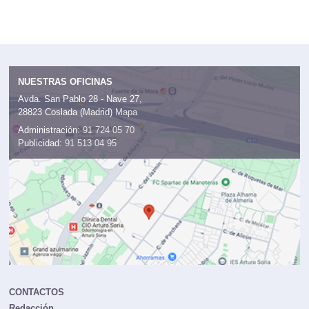
NUESTRAS OFICINAS
Avda. San Pablo 28 - Nave 27,
28823 Coslada (Madrid)
Mapa
Administración:
91 724 05 70
Publicidad:
91 513 04 95
CONTACTOS
Redacción