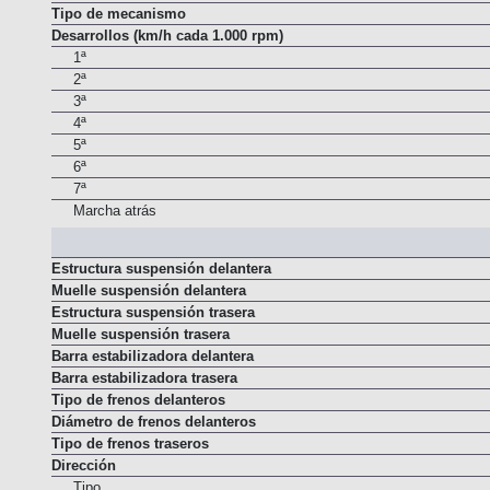
Tipo de Embrague
Tipo de mecanismo
Desarrollos (km/h cada 1.000 rpm)
1ª
2ª
3ª
4ª
5ª
6ª
7ª
Marcha atrás
Estructura suspensión delantera
Muelle suspensión delantera
Estructura suspensión trasera
Muelle suspensión trasera
Barra estabilizadora delantera
Barra estabilizadora trasera
Tipo de frenos delanteros
Diámetro de frenos delanteros
Tipo de frenos traseros
Dirección