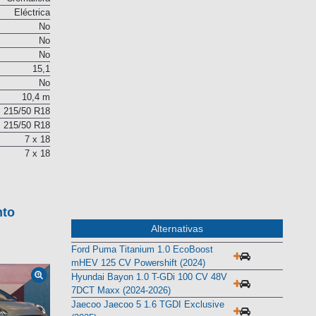
Cremallera
Eléctrica
No
No
No
15,1
No
10,4 m
215/50 R18
215/50 R18
7 x 18
7 x 18
nto
Alternativas
Ford Puma Titanium 1.0 EcoBoost
mHEV 125 CV Powershift (2024)
Hyundai Bayon 1.0 T-GDi 100 CV 48V
7DCT Maxx (2024-2026)