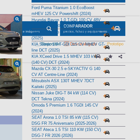
Alternativas
Ford Puma Titanium 1.0 EcoBoost
mHEV 125 CV Powershift (2024)
Hyundai Bayon 1.0 T-GDi 100 CV 48V
7DCT Maxx (2024-2026)
Jaecoo Jaecoo 5 1.6 TGDI Exclusive
(2025)
KIA Stonic 1.0 T-GDI 115 CV MHEV GT-
line DCT (2025)
KIA XCeed Drive 1.5 MHEV 103 kW
(140 CV) DCT (2024)
Mazda CX-30 2.5 e-SKYACTIV G 140
CV AT Centre-Line (2024)
Mitsubishi ASX 130T MHEV 7DCT
Kaiteki (2025)
Nissan Juke DIG-T 84 kW (114 CV)
DCT Tekna (2024)
Omoda 5 Premium 1.6 TGDI 145 CV
(2024)
SEAT Arona 1.0 TSI 85 kW (115 CV)
DSG FR 75 Aniversario (2025-2026)
SEAT Ateca 1.5 TSI 110 KW (150 CV)