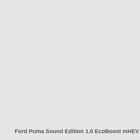
MARCAS
REVISTA/BLOG
OTRA
Inicio
Marcas
Ford
Puma
2024
Estándar
Estándar
Puma 
Información
Fotos
Precios, datos y equipami
Ford Puma Sound Edition 1.0 EcoBoost mHEV 1