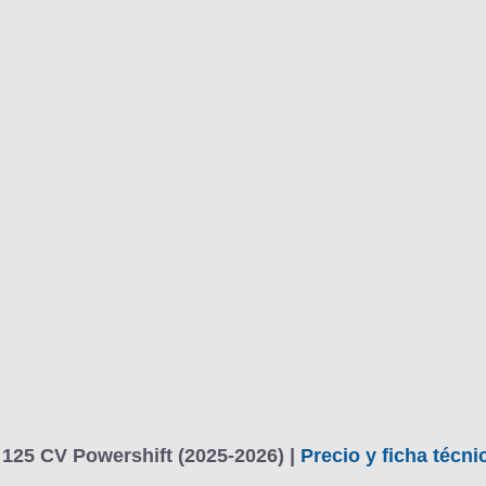
BU
S SECCIONES
infor
Sound Edition 1.0 EcoBoost mHEV 125 CV Powershift
Mediciones propias
Todo
entos
25 CV Powershift (2025-2026) |
Precio y ficha técni