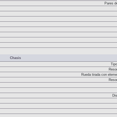
Dos embragues multidisco bañad
Pares d
Chasis
Tip
Resor
Rueda tirada con elemen
Resor
Dis