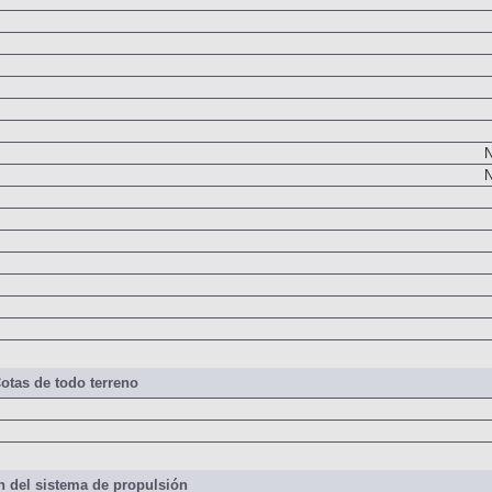
N
N
otas de todo terreno