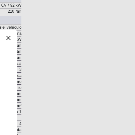
 CV / 92 kW
210 Nm
r el vehículo
Gasolina
 CV / 92 kW
6.000 rpm
210 Nm
1.750 rpm
o transversal
3
En línea
Hierro
Aluminio
71,9 mm
82 mm
999 cm³
10,5 a 1
4
 en la culata