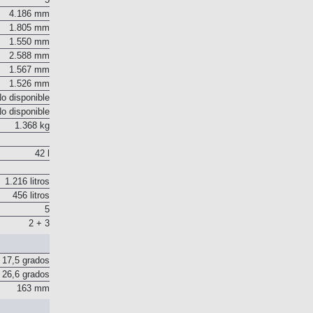
5
4.186 mm
1.805 mm
1.550 mm
2.588 mm
1.567 mm
1.526 mm
o disponible
o disponible
1.368 kg
42 l
1.216 litros
456 litros
5
2 + 3
17,5 grados
26,6 grados
163 mm