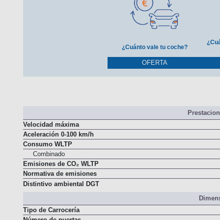
¿Cuá
¿Cuánto vale tu coche?
OFERTA
Prestacio
Velocidad máxima
Aceleración 0-100 km/h
Consumo WLTP
Combinado
Emisiones de CO₂ WLTP
Normativa de emisiones
Distintivo ambiental DGT
Dimens
Tipo de Carrocería