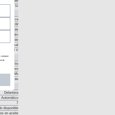
. Intercooler
Sí
nte eléctrica
CV / 11,5 kW
o disponible
50 Nm
o disponible
o transversal
48 V
, cualquier
ud de
ones de litio
ral delantero
0,38 kWh
o disponible
Delantera
Automático
7
o disponible