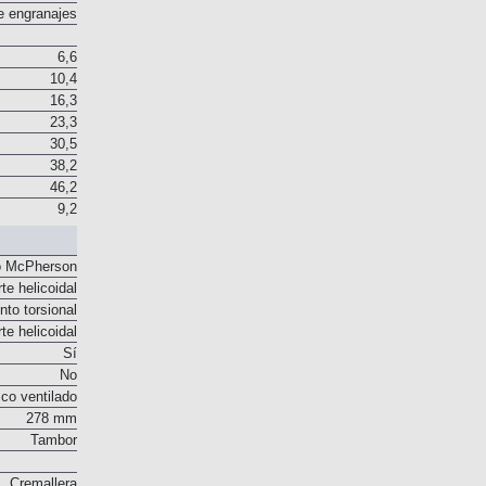
os en aceite
e engranajes
6,6
10,4
16,3
23,3
30,5
38,2
46,2
9,2
o McPherson
te helicoidal
to torsional
te helicoidal
Sí
No
co ventilado
278 mm
Tambor