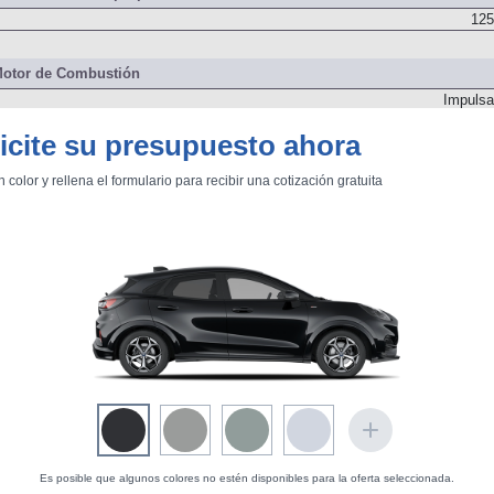
 del sistema de propulsión
125
otor de Combustión
Impulsa
icite su presupuesto ahora
125
n color y rellena el formulario para recibir una cotización gratuita
Delanter
Es posible que algunos colores no estén disponibles para la oferta seleccionada.
Dos árboles de levas