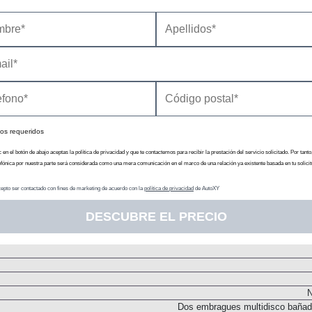
Inyección directa. Turbo
Motor Eléctrico 1
Generar corrie
16 
N
N
os requeridos
Delanter
c en el botón de abajo aceptas la política de privacidad y que te contactemos para recibir la prestación del servicio solicitado. Por tanto
efónica por nuestra parte será considerada como una mera comunicación en el marco de una relación ya existente basada en tu solicit
Batería
Acumulador de i
epto ser contactado con fines de marketing de acuerdo con la
política de privacidad
de AutoXY
Cent
DESCUBRE EL PRECIO
N
Transmisión
N