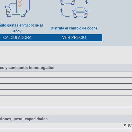
nto gastas en tu coche al
Disfruta el cambio de coche
año?
CALCULADORA
VER PRECIO
nes y consumos homologados
iones, peso, capacidades
SUV/