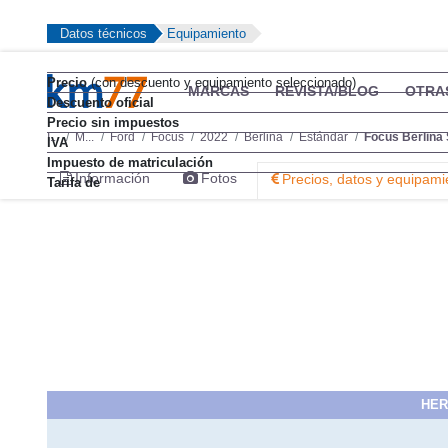
técnica
Datos técnicos
Equipamiento
Precio
(con descuento y equipamiento seleccionado)
Descuento oficial
Precio sin impuestos
IVA
Impuesto de matriculación
Tarifa de
HER