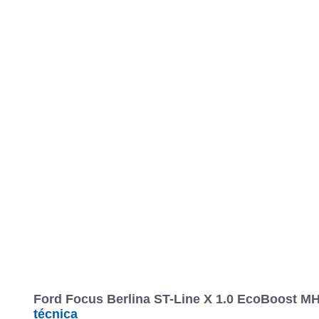
MARCAS
REVISTA/BLOG
OTRA
I...
M...
Ford
Focus
2022
Berlina
Estándar
Focus Berlina
Información
Fotos
Precios, datos y equipami
Ford Focus Berlina ST-Line X 1.0 EcoBoost MH