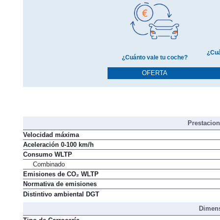
¿Cuá
¿Cuánto vale tu coche?
OFERTA
Prestacio
Velocidad máxima
Aceleración 0-100 km/h
Consumo WLTP
Combinado
Emisiones de CO₂ WLTP
Normativa de emisiones
Distintivo ambiental DGT
Dimens