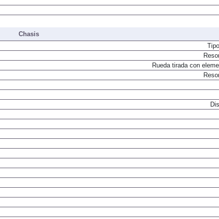
Chasis
Tip
Resor
Rueda tirada con elemen
Resor
Dis