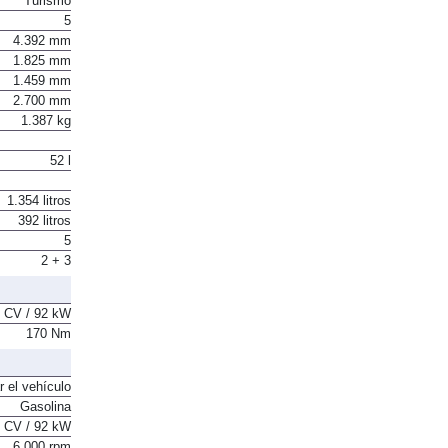
Turismo
5
4.392 mm
1.825 mm
1.459 mm
2.700 mm
1.387 kg
52 l
1.354 litros
392 litros
5
2 + 3
 CV / 92 kW
170 Nm
r el vehículo
Gasolina
 CV / 92 kW