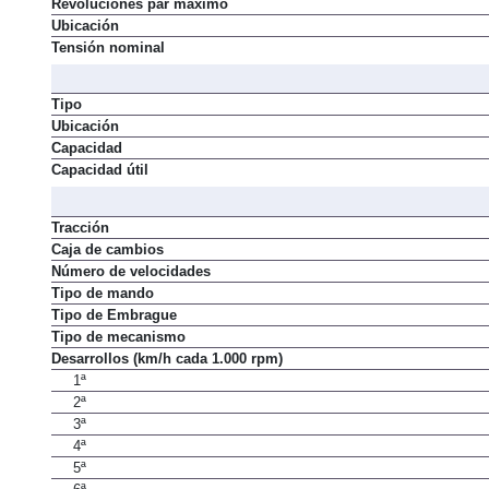
Revoluciones par máximo
Ubicación
Tensión nominal
Tipo
Ubicación
Capacidad
Capacidad útil
Tracción
Caja de cambios
Número de velocidades
Tipo de mando
Tipo de Embrague
Tipo de mecanismo
Desarrollos (km/h cada 1.000 rpm)
1ª
2ª
3ª
4ª
5ª