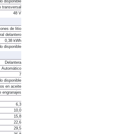
o disponible
o transversal
48 V
ones de litio
ral delantero
0,38 kWh
o disponible
Delantera
Automático
7
o disponible
os en aceite
e engranajes
6,3
10,0
15,8
22,6
29,5