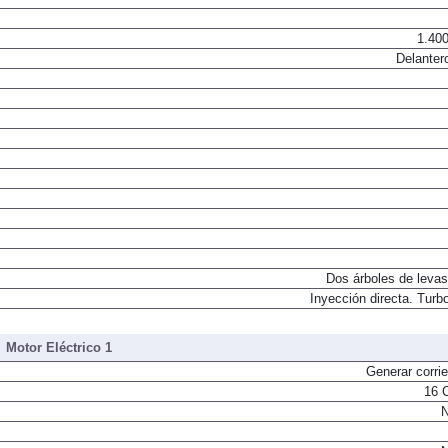
1.400
Delanter
Dos árboles de levas
Inyección directa. Turbo
Motor Eléctrico 1
Generar corrie
16 
N