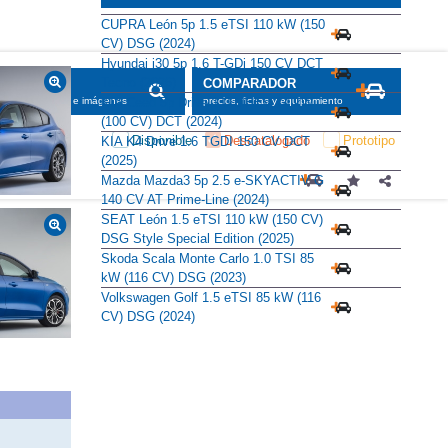
Alternativas
CUPRA León 5p 1.5 eTSI 110 kW (150
CV) DSG (2024)
Hyundai i30 5p 1.6 T-GDi 150 CV DCT
Tecno (2026)
KIA Ceed 5p Drive 1.0 MHEV 74 kW
(100 CV) DCT (2024)
KIA K4 Drive 1.6 TGDI 150 CV DCT
(2025)
Mazda Mazda3 5p 2.5 e-SKYACTIV G
140 CV AT Prime-Line (2024)
SEAT León 1.5 eTSI 110 kW (150 CV)
DSG Style Special Edition (2025)
Skoda Scala Monte Carlo 1.0 TSI 85
kW (116 CV) DSG (2023)
Volkswagen Golf 1.5 eTSI 85 kW (116
CV) DSG (2024)