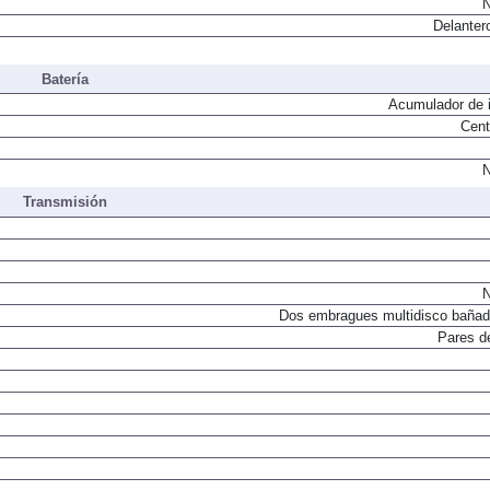
N
Delanter
Batería
Acumulador de i
Cent
N
Transmisión
N
Dos embragues multidisco bañad
Pares d