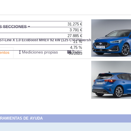
31.275 €
3.791 €
27.885 €
21 %
4,75 %
06/2023
RAMIENTAS DE AYUDA