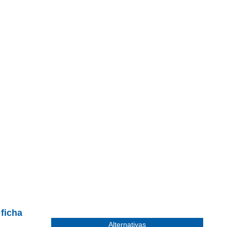
SCADOR
COMPARADOR
maciones, fichas e imágenes
precios, fichas y equipamiento
Disponible
Descatalogado
Prototipo
 ficha