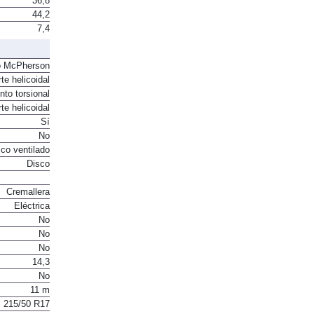
36,8
44,2
7,4
o McPherson
te helicoidal
to torsional
te helicoidal
Sí
No
co ventilado
Disco
Cremallera
Eléctrica
No
No
No
14,3
No
11 m