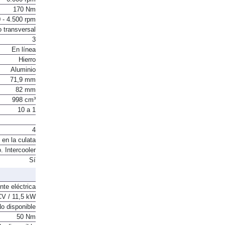
6.000 rpm
170 Nm
 - 4.500 rpm
o transversal
3
En línea
Hierro
Aluminio
71,9 mm
82 mm
998 cm³
10 a 1
4
 en la culata
. Intercooler
Sí
nte eléctrica
CV / 11,5 kW
o disponible
50 Nm