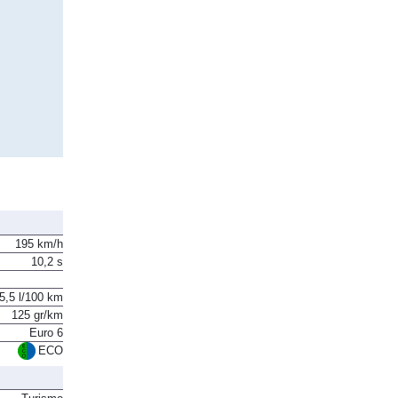
195 km/h
10,2 s
5,5 l/100 km
125 gr/km
Euro 6
ECO