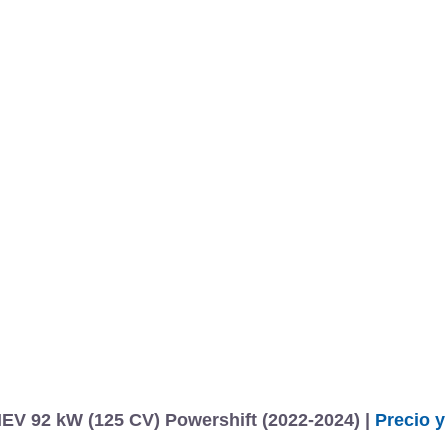
BU
S SECCIONES
infor
 ST-Line X 1.0 EcoBoost MHEV 92 kW (125 CV) Powershift
Mediciones propias
Todo
entos
EV 92 kW (125 CV) Powershift (2022-2024) |
Precio y