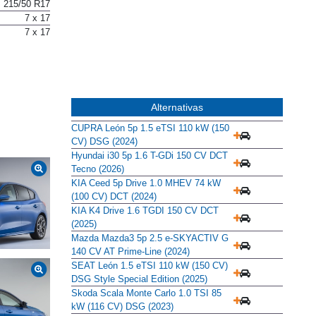
215/50 R17
215/50 R17
7 x 17
7 x 17
Alternativas
CUPRA León 5p 1.5 eTSI 110 kW (150
CV) DSG (2024)
Hyundai i30 5p 1.6 T-GDi 150 CV DCT
Tecno (2026)
KIA Ceed 5p Drive 1.0 MHEV 74 kW
(100 CV) DCT (2024)
KIA K4 Drive 1.6 TGDI 150 CV DCT
(2025)
Mazda Mazda3 5p 2.5 e-SKYACTIV G
140 CV AT Prime-Line (2024)
SEAT León 1.5 eTSI 110 kW (150 CV)
DSG Style Special Edition (2025)
Skoda Scala Monte Carlo 1.0 TSI 85