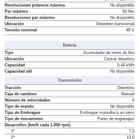
Revoluciones potencia máxima
No disponible
Par máximo
50 Nm
Revoluciones par máximo
No disponible
Ubicación
Delantero transversal
Tensión nominal
48 V
Batería
Tipo
Acumulador de iones de litio
Ubicación
Central delantero
Capacidad
0,48 kWh
Capacidad útil
No disponible
Transmisión
Tracción
Delantera
Caja de cambios
Manual
Número de velocidades
6
Tipo de mando
No disponible
Tipo de Embrague
Embrague monodisco en seco
Tipo de mecanismo
Pares de engranajes
Desarrollos (km/h cada 1.000 rpm)
1ª
7,5
2ª
13,0