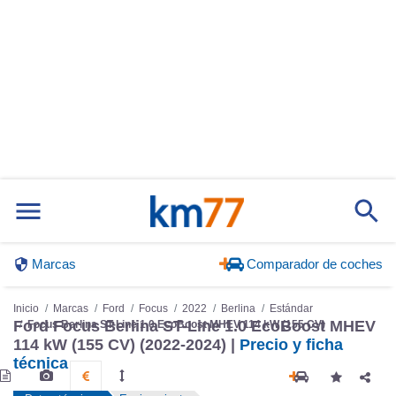
Marcas
Comparador de coches
Inicio
Marcas
Ford
Focus
2022
Berlina
Estándar
Ford Focus Berlina ST-Line 1.0 EcoBoost MHEV
Focus Berlina ST-Line 1.0 EcoBoost MHEV 114 kW (155 CV)
114 kW (155 CV) (2022-2024) |
Precio y ficha
técnica