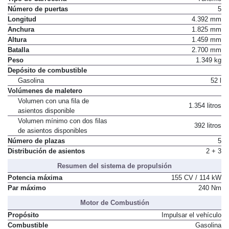
Número de puertas
5
Longitud
4.392 mm
Anchura
1.825 mm
Altura
1.459 mm
Batalla
2.700 mm
Peso
1.349 kg
Depósito de combustible
Gasolina
52 l
Volúmenes de maletero
Volumen con una fila de
1.354 litros
asientos disponible
Volumen mínimo con dos filas
392 litros
de asientos disponibles
Número de plazas
5
Distribución de asientos
2 + 3
Resumen del sistema de propulsión
Potencia máxima
155 CV / 114 kW
Par máximo
240 Nm
Motor de Combustión
Propósito
Impulsar el vehículo
Combustible
Gasolina