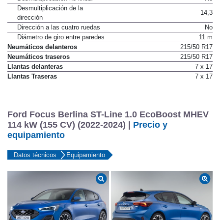
Desmultiplicación de la
14,3
dirección
Dirección a las cuatro ruedas
No
Diámetro de giro entre paredes
11 m
Neumáticos delanteros
215/50 R17
Neumáticos traseros
215/50 R17
Llantas delanteras
7 x 17
Llantas Traseras
7 x 17
Ford Focus Berlina ST-Line 1.0 EcoBoost MHEV
114 kW (155 CV) (2022-2024) |
Precio y
equipamiento
Datos técnicos
Equipamiento