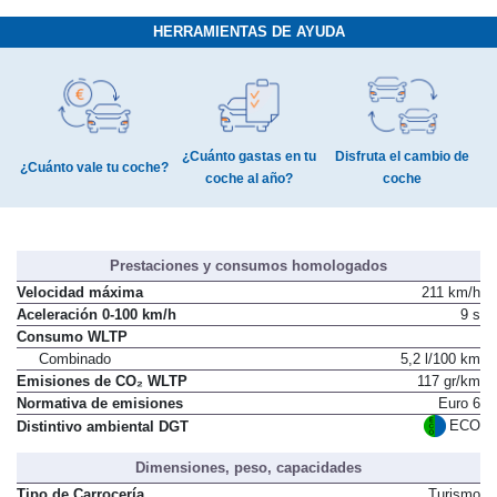
HERRAMIENTAS DE AYUDA
¿Cuánto gastas en tu
Disfruta el cambio de
¿Cuánto vale tu coche?
coche al año?
coche
Prestaciones y consumos homologados
Velocidad máxima
211 km/h
Aceleración 0-100 km/h
9 s
Consumo WLTP
Combinado
5,2 l/100 km
Emisiones de CO₂ WLTP
117 gr/km
Normativa de emisiones
Euro 6
ECO
Distintivo ambiental DGT
Dimensiones, peso, capacidades
Tipo de Carrocería
Turismo