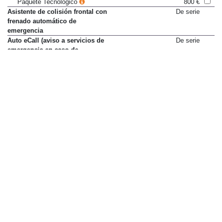
Paquete Tecnológico
800 €
Asistente de colisión frontal con
De serie
frenado automático de
emergencia
Auto eCall (aviso a servicios de
De serie
emergencia en caso de
accidente)
Avisador de cinturones
De serie
delanteros y traseros no
abrochados
Cierre de seguridad para niños
De serie
en puertas traseras
Cinturones de seguridad
De serie
delanteros regulables en altura
Control automático de luces
Sólo en paquete
largas
Paquete Tecnológico
800 €
Control de crucero
De serie
Control de crucero adaptativo
Sólo en paquete
Paquete Tecnológico
800 €
Control de distancia de
De serie
aparcamiento delantero
Control de distancia de
De serie