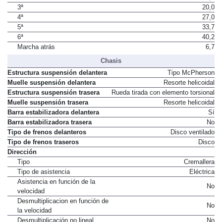
3ª
20,0
4ª
27,0
5ª
33,7
6ª
40,2
Marcha atrás
6,7
Chasis
Estructura suspensión delantera
Tipo McPherson
Muelle suspensión delantera
Resorte helicoidal
Estructura suspensión trasera
Rueda tirada con elemento torsional
Muelle suspensión trasera
Resorte helicoidal
Barra estabilizadora delantera
Sí
Barra estabilizadora trasera
No
Tipo de frenos delanteros
Disco ventilado
Tipo de frenos traseros
Disco
Dirección
Tipo
Cremallera
Tipo de asistencia
Eléctrica
Asistencia en función de la
No
velocidad
Desmultiplicacion en función de
No
la velocidad
Desmultiplicación no lineal
No