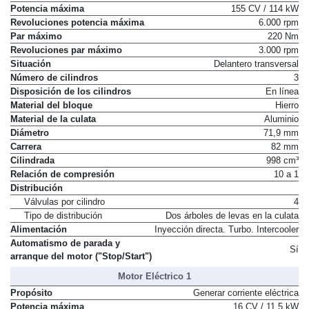
Potencia máxima
155 CV / 114 kW
Revoluciones potencia máxima
6.000 rpm
Par máximo
220 Nm
Revoluciones par máximo
3.000 rpm
Situación
Delantero transversal
Número de cilindros
3
Disposición de los cilindros
En línea
Material del bloque
Hierro
Material de la culata
Aluminio
Diámetro
71,9 mm
Carrera
82 mm
Cilindrada
998 cm³
Relación de compresión
10 a 1
Distribución
Válvulas por cilindro
4
Tipo de distribución
Dos árboles de levas en la culata
Alimentación
Inyección directa. Turbo. Intercooler
Automatismo de parada y
Sí
arranque del motor ("Stop/Start")
Motor Eléctrico 1
Propósito
Generar corriente eléctrica
Potencia máxima
16 CV / 11,5 kW