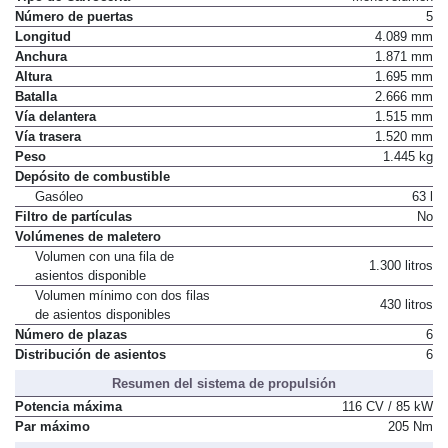
Número de puertas
5
Longitud
4.089 mm
Anchura
1.871 mm
Altura
1.695 mm
Batalla
2.666 mm
Vía delantera
1.515 mm
Vía trasera
1.520 mm
Peso
1.445 kg
Depósito de combustible
Gasóleo
63 l
Filtro de partículas
No
Volúmenes de maletero
Volumen con una fila de
1.300 litros
asientos disponible
Volumen mínimo con dos filas
430 litros
de asientos disponibles
Número de plazas
6
Distribución de asientos
6
Resumen del sistema de propulsión
Potencia máxima
116 CV / 85 kW
Par máximo
205 Nm