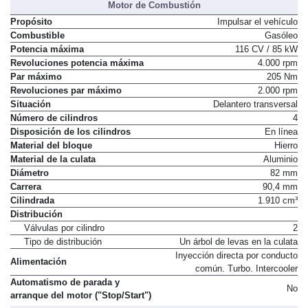
Motor de Combustión
Propósito
Impulsar el vehículo
Combustible
Gasóleo
Potencia máxima
116 CV / 85 kW
Revoluciones potencia máxima
4.000 rpm
Par máximo
205 Nm
Revoluciones par máximo
2.000 rpm
Situación
Delantero transversal
Número de cilindros
4
Disposición de los cilindros
En línea
Material del bloque
Hierro
Material de la culata
Aluminio
Diámetro
82 mm
Carrera
90,4 mm
Cilindrada
1.910 cm³
Distribución
Válvulas por cilindro
2
Tipo de distribución
Un árbol de levas en la culata
Inyección directa por conducto
Alimentación
común. Turbo. Intercooler
Automatismo de parada y
No
arranque del motor ("Stop/Start")