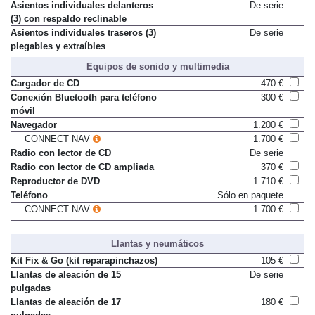
Asientos individuales delanteros
De serie
(3) con respaldo reclinable
Asientos individuales traseros (3)
De serie
plegables y extraíbles
Equipos de sonido y multimedia
Cargador de CD
470 €
Conexión Bluetooth para teléfono
300 €
móvil
Navegador
1.200 €
CONNECT NAV
1.700 €
Radio con lector de CD
De serie
Radio con lector de CD ampliada
370 €
Reproductor de DVD
1.710 €
Teléfono
Sólo en paquete
CONNECT NAV
1.700 €
Llantas y neumáticos
Kit Fix & Go (kit reparapinchazos)
105 €
Llantas de aleación de 15
De serie
pulgadas
Llantas de aleación de 17
180 €