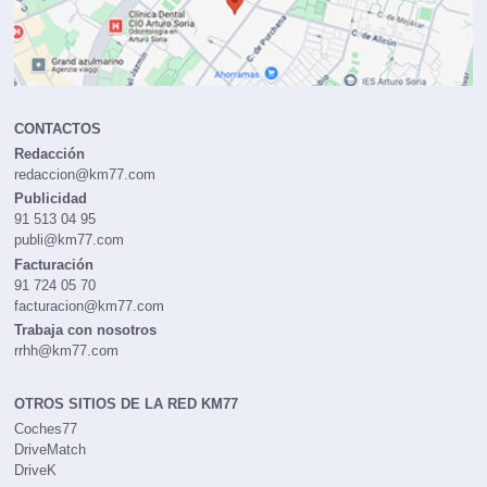
CONTACTOS
Redacción
redaccion@km77.com
Publicidad
91 513 04 95
publi@km77.com
Facturación
91 724 05 70
facturacion@km77.com
Trabaja con nosotros
rrhh@km77.com
OTROS SITIOS DE LA RED KM77
Coches77
DriveMatch
DriveK