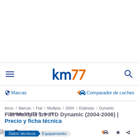
Marcas
Comparador de coches
Inicio
Marcas
Fiat
Multipla
2004
Estándar
Dynamic
Fiat Multipla 1.9 JTD Dynamic (2004-2006) |
Multipla 1.9 JTD Dynamic
Precio y ficha técnica
Datos técnicos
Equipamiento