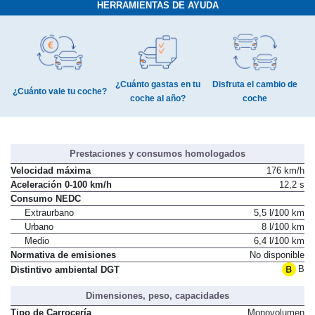
HERRAMIENTAS DE AYUDA
¿Cuánto gastas en tu
Disfruta el cambio de
¿Cuánto vale tu coche?
coche al año?
coche
Prestaciones y consumos homologados
Velocidad máxima
176 km/h
Aceleración 0-100 km/h
12,2 s
Consumo NEDC
Extraurbano
5,5 l/100 km
Urbano
8 l/100 km
Medio
6,4 l/100 km
Normativa de emisiones
No disponible
B
Distintivo ambiental DGT
Dimensiones, peso, capacidades
Tipo de Carrocería
Monovolumen