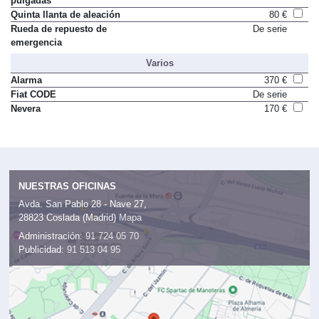
pulgadas
Quinta llanta de aleación
80 €
Rueda de repuesto de
De serie
emergencia
Varios
Alarma
370 €
Fiat CODE
De serie
Nevera
170 €
NUESTRAS OFICINAS
Avda. San Pablo 28 - Nave 27,
28823 Coslada (Madrid)
Mapa
Administración:
91 724 05 70
Publicidad:
91 513 04 95