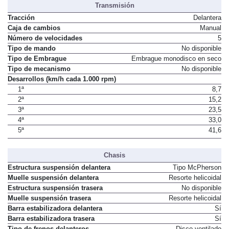
Transmisión
Tracción
Delantera
Caja de cambios
Manual
Número de velocidades
5
Tipo de mando
No disponible
Tipo de Embrague
Embrague monodisco en seco
Tipo de mecanismo
No disponible
Desarrollos (km/h cada 1.000 rpm)
1ª
8,7
2ª
15,2
3ª
23,5
4ª
33,0
5ª
41,6
Chasis
Estructura suspensión delantera
Tipo McPherson
Muelle suspensión delantera
Resorte helicoidal
Estructura suspensión trasera
No disponible
Muelle suspensión trasera
Resorte helicoidal
Barra estabilizadora delantera
Sí
Barra estabilizadora trasera
Sí
Tipo de frenos delanteros
Disco ventilado