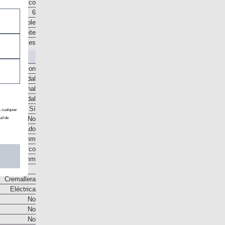
Automático
6
o disponible
os en aceite
e engranajes
o McPherson
te helicoidal
to torsional
te helicoidal
Sí
, cualquier
No
ud de
co ventilado
302 mm
Disco
249 mm
Cremallera
Eléctrica
No
No
No