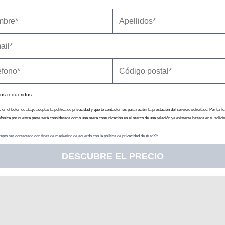
N
Dos embragues multidisco bañad
Pares d
Chasis
Tip
Resor
Rueda tirada con elemen
os requeridos
Resor
c en el botón de abajo aceptas la política de privacidad y que te contactemos para recibir la prestación del servicio solicitado. Por tanto
efónica por nuestra parte será considerada como una mera comunicación en el marco de una relación ya existente basada en tu solicit
Dis
epto ser contactado con fines de marketing de acuerdo con la
política de privacidad
de AutoXY
DESCUBRE EL PRECIO