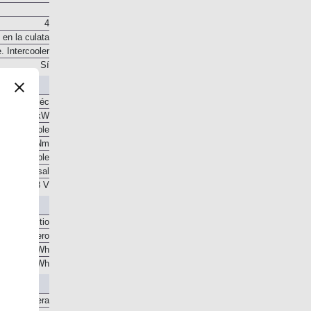
4
 en la culata
. Intercooler
Sí
orriente eléc
 CV / 21 kW
o disponible
55 Nm
o disponible
o transversal
48 V
ones de litio
ral delantero
0,89 kWh
0,43 kWh
Delantera