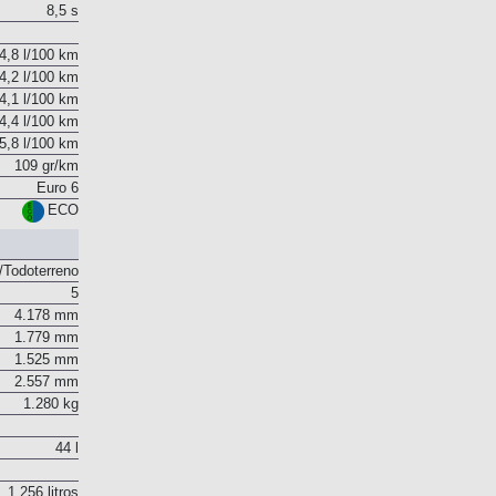
8,5 s
4,8 l/100 km
4,2 l/100 km
4,1 l/100 km
4,4 l/100 km
5,8 l/100 km
109 gr/km
Euro 6
ECO
Todoterreno
5
4.178 mm
1.779 mm
1.525 mm
2.557 mm
1.280 kg
44 l
1.256 litros