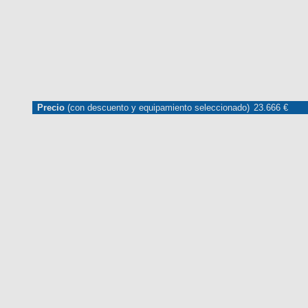
Precio
(con descuento y equipamiento seleccionado)
23.666 €
MARCAS
REVISTA/BLOG
OTRA
Inicio
Marcas
Fiat
600
2024
Estándar
Estándar
600 Hybr
Información
Fotos
Precios, datos y equipami