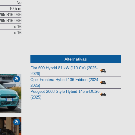
No
10,5 m
/65 R16 98H
/65 R16 98H
x 16
x 16
Alternativas
Fiat 600 Hybrid 81 kW (110 CV) (2025-
2026)
Opel Frontera Hybrid 136 Edition (2024-
2025)
Peugeot 2008 Style Hybrid 145 e-DCS6
(2025)