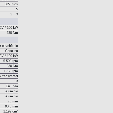
385 litros
5
2 + 3
CV / 100 kW
230 Nm
r el vehículo
Gasolina
CV / 100 kW
5.500 rpm
230 Nm
1.750 rpm
o transversal
3
En línea
Aluminio
Aluminio
75 mm
90,5 mm
1.199 cm³