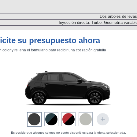
Dos árboles de levas
Inyección directa. Turbo. Geometría variable
Motor Eléctrico 1
icite su presupuesto ahora
Impulsar al vehículo / generar c
n color y rellena el formulario para recibir una cotización gratuita
29
N
N
Delanter
Batería
Acumulador de i
Cent
Transmisión
Es posible que algunos colores no estén disponibles para la oferta seleccionada.