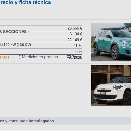
recio y ficha técnica
23.666 €
3.134 €
22.149 €
21 %
0 %
01/2025
nes y consumos homologados