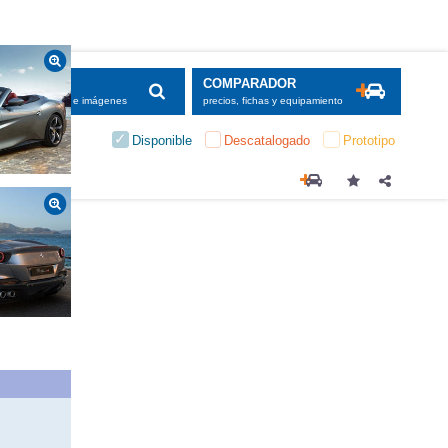
SCADOR
COMPARADOR
maciones, fichas e imágenes
precios, fichas y equipamiento
Disponible
Descatalogado
Prototipo