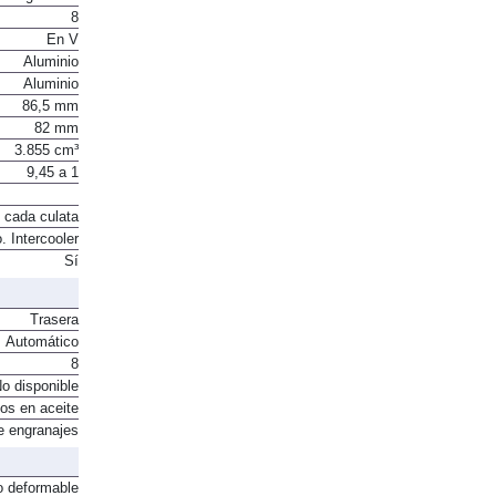
8
En V
Aluminio
Aluminio
86,5 mm
82 mm
3.855 cm³
9,45 a 1
 cada culata
. Intercooler
Sí
Trasera
Automático
8
o disponible
os en aceite
e engranajes
o deformable