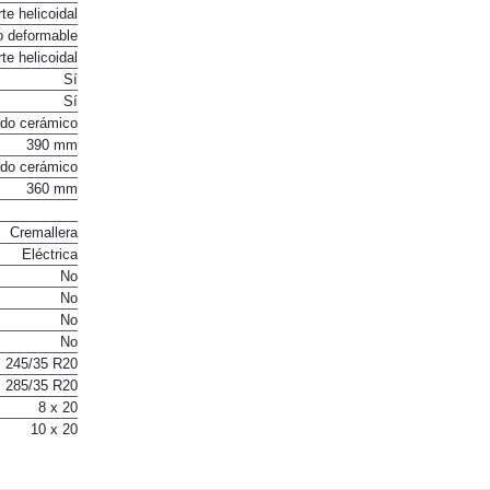
te helicoidal
o deformable
te helicoidal
Sí
Sí
ado cerámico
390 mm
ado cerámico
360 mm
Cremallera
Eléctrica
No
No
No
No
245/35 R20
285/35 R20
8 x 20
10 x 20