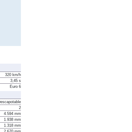
320 km/h
3,45 s
Euro 6
escapotable
2
4.594 mm
1.938 mm
1.318 mm
2.670 mm