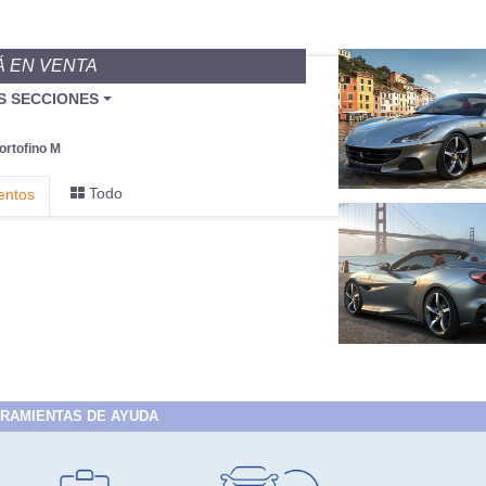
Á EN VENTA
BU
S SECCIONES
infor
ortofino M
Todo
entos
RAMIENTAS DE AYUDA