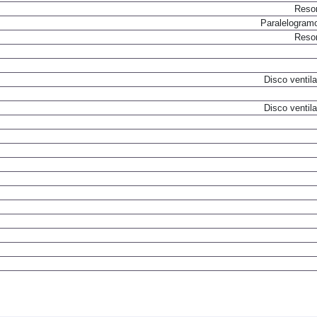
Resor
Paralelogram
Resor
Disco ventil
Disco ventil