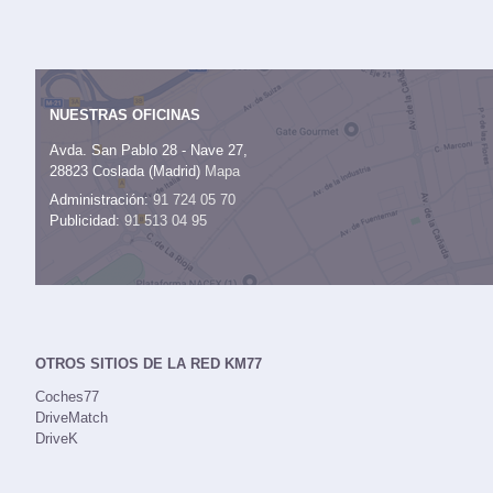
NUESTRAS OFICINAS
Avda. San Pablo 28 - Nave 27,
28823 Coslada (Madrid)
Mapa
Administración:
91 724 05 70
Publicidad:
91 513 04 95
OTROS SITIOS DE LA RED KM77
Coches77
DriveMatch
DriveK