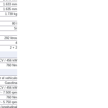
1.633 mm
1.635 mm
1.739 kg
80 l
Sí
292 litros
4
2 + 2
CV / 456 kW
760 Nm
r el vehículo
Gasolina
CV / 456 kW
 - 7.500 rpm
760 Nm
 - 5.750 rpm
 longitudinal