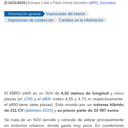
10/11/2025 |
Enrique Calle y Pablo David González (
@PD_Gonzalez
)
Información general
Impresiones del interior
Impresiones de conducción
Cambios en la información
El EBRO s400 es un SUV de
4,32 metros de longitud
y cinco
plazas (el
s700
y el
s800
miden 4,55 y 4,73 m respectivamente;
el s800 tiene siete plazas). Está movido por un
sistema híbrido
de 211 CV
(
distintivo ECO
) y
su precio parte de 23 457 euros
.
Se trata de un SUV sencillo y cómodo de utilizar principalmente
en entornos urbanos, donde gasta muy poco. En condiciones