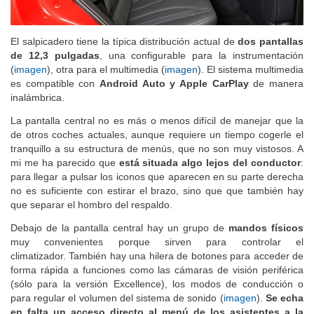
El salpicadero tiene la típica distribución actual de
dos pantallas
de 12,3 pulgadas
, una configurable para la instrumentación
(
imagen
), otra para el multimedia (
imagen
). El sistema multimedia
es compatible con
Android Auto y Apple CarPlay
de manera
inalámbrica.
La pantalla central no es más o menos difícil de manejar que la
de otros coches actuales, aunque requiere un tiempo cogerle el
tranquillo a su estructura de menús, que no son muy vistosos. A
mi me ha parecido que
está situada algo lejos del conductor
:
para llegar a pulsar los iconos que aparecen en su parte derecha
no es suficiente con estirar el brazo, sino que que también hay
que separar el hombro del respaldo.
Debajo de la pantalla central hay un grupo de
mandos físicos
muy convenientes porque sirven para controlar el
climatizador. También hay una hilera de botones para acceder de
forma rápida a funciones como las cámaras de visión periférica
(sólo para la versión Excellence), los modos de conducción o
para regular el volumen del sistema de sonido (
imagen
).
Se echa
en falta un acceso directo al menú de los asistentes a la