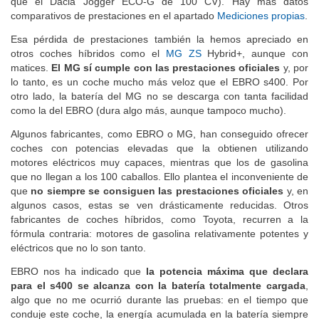
que el Dacia Jogger ECO-G de 100 CV). Hay más datos
comparativos de prestaciones en el apartado
Mediciones propias
.
Esa pérdida de prestaciones también la hemos apreciado en
otros coches híbridos como el
MG ZS
Hybrid+, aunque con
matices.
El MG sí cumple con las prestaciones oficiales
y, por
lo tanto, es un coche mucho más veloz que el EBRO s400. Por
otro lado, la batería del MG no se descarga con tanta facilidad
como la del EBRO (dura algo más, aunque tampoco mucho).
Algunos fabricantes, como EBRO o MG, han conseguido ofrecer
coches con potencias elevadas que la obtienen utilizando
motores eléctricos muy capaces, mientras que los de gasolina
que no llegan a los 100 caballos. Ello plantea el inconveniente de
que
no siempre se consiguen las prestaciones oficiales
y, en
algunos casos, estas se ven drásticamente reducidas. Otros
fabricantes de coches híbridos, como Toyota, recurren a la
fórmula contraria: motores de gasolina relativamente potentes y
eléctricos que no lo son tanto.
EBRO nos ha indicado que
la potencia máxima que declara
para el s400 se alcanza con la batería totalmente cargada
,
algo que no me ocurrió durante las pruebas: en el tiempo que
conduje este coche, la energía acumulada en la batería siempre