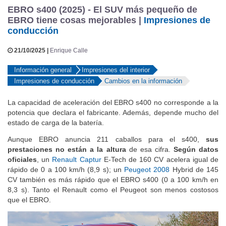
EBRO s400 (2025) - El SUV más pequeño de
EBRO tiene cosas mejorables |
Impresiones de
conducción
21/10/2025 |
Enrique Calle
Información general
Impresiones del interior
Impresiones de conducción
Cambios en la información
La capacidad de aceleración del EBRO s400 no corresponde a la
potencia que declara el fabricante. Además, depende mucho del
estado de carga de la batería.
Aunque EBRO anuncia 211 caballos para el s400,
sus
prestaciones no están a la altura
de esa cifra.
Según datos
oficiales
, un
Renault Captur
E-Tech de 160 CV acelera igual de
rápido de 0 a 100 km/h (8,9 s); un
Peugeot 2008
Hybrid de 145
CV también es más rápido que el EBRO s400 (0 a 100 km/h en
8,3 s). Tanto el Renault como el Peugeot son menos costosos
que el EBRO.