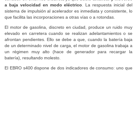
a baja velocidad en modo eléctrico
. La respuesta inicial del
sistema de impulsión al acelerador es inmediata y consistente, lo
que facilita las incorporaciones a otras vías o a rotondas.
El motor de gasolina, discreto en ciudad, produce un ruido muy
elevado en carretera cuando se realizan adelantamientos o se
afrontan pendientes. Ello se debe a que, cuando la batería baja
de un determinado nivel de carga, el motor de gasolina trabaja a
un régimen muy alto (hace de generador para recargar la
batería), resultando molesto.
El EBRO s400 dispone de dos indicadores de consumo: uno que
señala el gasto (en litros cada 100 km) de los últimos 50
kilómetros y otro que indica los litros gastados desde el
«reinicio».
El consumo suele estar entre
4,5 y 5,5 l/100 km
en recorridos
urbanos y de periferia, una cifra baja (el MG ZS Hybrid+ tiene
consumos ligeramente más altos), incluso cuando se conduce sin
especial atención para gastar poco. En carretera el consumo es
mayor, al igual que ocurre en otros coches híbridos. En nuestro
recorrido de referencia por autovía
consumió 6,7 l/100 km, un
dato normal y ligeramente superior al de un
Toyota C-HR
200H