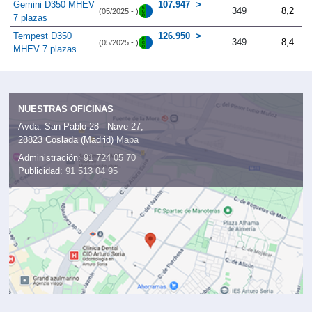
Gemini D350 MHEV
107.947
349
8,2
(05/2025 - )
7 plazas
Tempest D350
126.950
349
8,4
(05/2025 - )
MHEV 7 plazas
NUESTRAS OFICINAS
Avda. San Pablo 28 - Nave 27,
28823 Coslada (Madrid)
Mapa
Administración:
91 724 05 70
Publicidad:
91 513 04 95