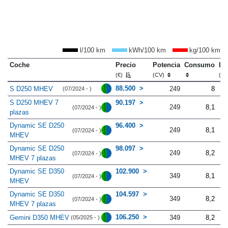
l/100 km
kWh/100 km
kg/100 km
Coche
Precio
Potencia
Consumo
Lo
(€)
(CV)
(m
88.500
S D250 MHEV
249
8
(07/2024 - )
S D250 MHEV 7
90.197
249
8,1
(07/2024 - )
plazas
Dynamic SE D250
96.400
249
8,1
(07/2024 - )
MHEV
Dynamic SE D250
98.097
249
8,2
(07/2024 - )
MHEV 7 plazas
Dynamic SE D350
102.900
349
8,1
(07/2024 - )
MHEV
Dynamic SE D350
104.597
349
8,2
(07/2024 - )
MHEV 7 plazas
106.250
Gemini D350 MHEV
349
8,2
(05/2025 - )