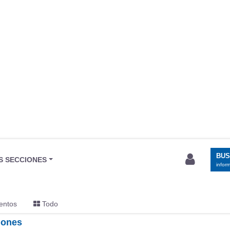
BU
S SECCIONES
infor
entos
Todo
iones