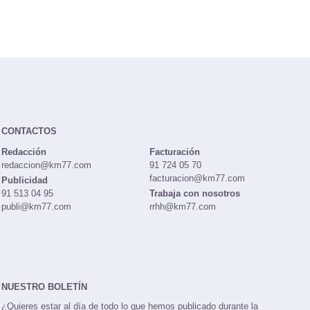
CONTACTOS
Redacción
Facturación
redaccion@km77.com
91 724 05 70
facturacion@km77.com
Publicidad
91 513 04 95
Trabaja con nosotros
publi@km77.com
rrhh@km77.com
NUESTRO BOLETÍN
¿Quieres estar al día de todo lo que hemos publicado durante la