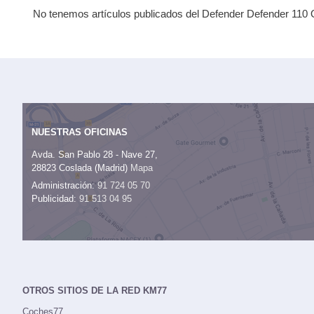
No tenemos artículos publicados del Defender Defender 110 O
NUESTRAS OFICINAS
Avda. San Pablo 28 - Nave 27,
28823 Coslada (Madrid)
Mapa
Administración:
91 724 05 70
Publicidad:
91 513 04 95
OTROS SITIOS DE LA RED KM77
Coches77