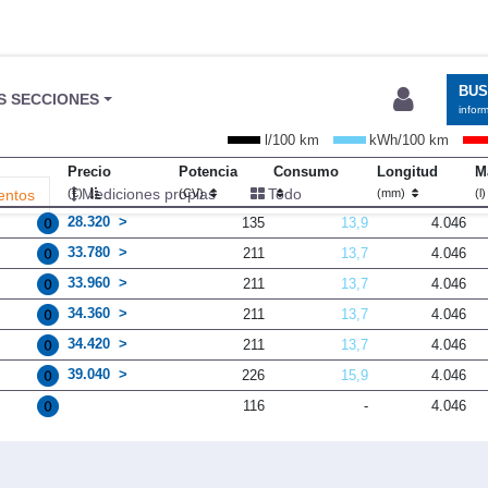
BU
S SECCIONES
infor
l/100 km
kWh/100 km
Precio
Potencia
Consumo
Longitud
M
Mediciones propias
Todo
entos
(€)
(CV)
(mm)
(l
28.320
135
13,9
4.046
33.780
211
13,7
4.046
33.960
211
13,7
4.046
34.360
211
13,7
4.046
34.420
211
13,7
4.046
39.040
226
15,9
4.046
116
-
4.046