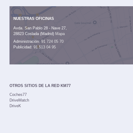
NUESTRAS OFICINAS
Avda. San Pablo 28 - Nave 27,
28823 Coslada (Madrid)
Mapa
Administración:
91 724 05 70
Publicidad:
91 513 04 95
OTROS SITIOS DE LA RED KM77
Coches77
DriveMatch
DriveK