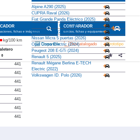
Alpine A290 (2025)
CUPRA Raval (2026)
Fiat Grande Panda Eléctrico (2025)
Lancia Ypsilon HF (2024)
SCADOR
COMPARADOR
MINI Aceman (2025)
maciones, fichas e imágenes
precios, fichas y equipamiento
Nissan Micra 5 puertas (2026)
kg/100 km
Disponible
Descatalogado
Prototipo
Opel Corsa Electric (2024)
aletero
Peugeot 208 E-GTi (2024)
)
Renault 5 (2025)
Renault Mégane Berlina E-TECH
441
Electric (2022)
441
Volkswagen ID. Polo (2026)
441
441
441
441
441