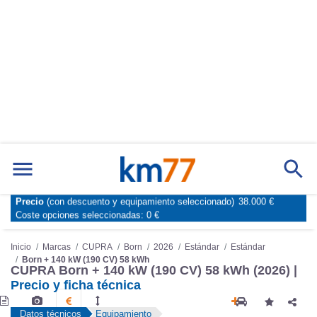
Precio
(con descuento y equipamiento seleccionado)
38.000 €
Marcas
Comparador de coches
Coste opciones seleccionadas:
0 €
Inicio
Marcas
CUPRA
Born
2026
Estándar
Estándar
Born + 140 kW (190 CV) 58 kWh
CUPRA Born + 140 kW (190 CV) 58 kWh (2026) |
Precio y ficha técnica
Datos técnicos
Equipamiento