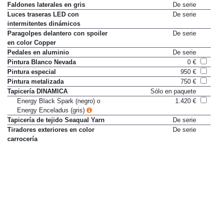
Faldones laterales en gris
De serie
Luces traseras LED con
De serie
intermitentes dinámicos
Paragolpes delantero con spoiler
De serie
en color Copper
Pedales en aluminio
De serie
Pintura Blanco Nevada
0 €
Pintura especial
950 €
Pintura metalizada
750 €
Tapicería DINAMICA
Sólo en paquete
Energy Black Spark (negro) o
1.420 €
Energy Enceladus (gris)
Tapicería de tejido Seaqual Yarn
De serie
Tiradores exteriores en color
De serie
carrocería
Volante con calefacción
De serie
Volante deportivo de cuero
De serie
Equipaje y transporte
Asiento trasero abatible
De serie
asimétricamente
Bandeja cubremaletero
De serie
Doble fondo de maletero
De serie