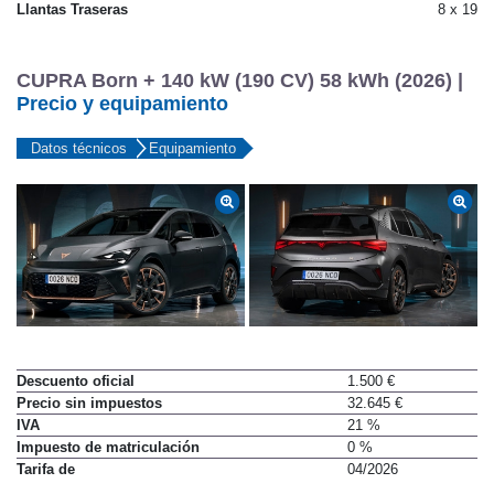
Llantas Traseras
8 x 19
CUPRA Born + 140 kW (190 CV) 58 kWh (2026) |
Precio y equipamiento
Datos técnicos
Equipamiento
Descuento oficial
1.500 €
Precio sin impuestos
32.645 €
IVA
21 %
Impuesto de matriculación
0 %
Tarifa de
04/2026