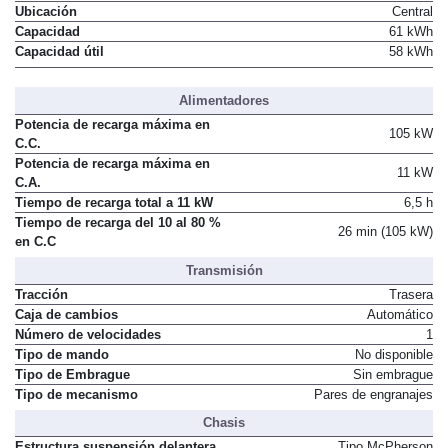
Ubicación
Central
Capacidad
61 kWh
Capacidad útil
58 kWh
Alimentadores
Potencia de recarga máxima en
105 kW
C.C.
Potencia de recarga máxima en
11 kW
C.A.
Tiempo de recarga total a 11 kW
6,5 h
Tiempo de recarga del 10 al 80 %
26 min (105 kW)
en C.C
Transmisión
Tracción
Trasera
Caja de cambios
Automático
Número de velocidades
1
Tipo de mando
No disponible
Tipo de Embrague
Sin embrague
Tipo de mecanismo
Pares de engranajes
Chasis
Estructura suspensión delantera
Tipo McPherson