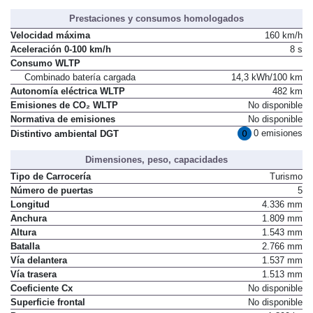
Prestaciones y consumos homologados
Velocidad máxima
160 km/h
Aceleración 0-100 km/h
8 s
Consumo WLTP
Combinado batería cargada
14,3 kWh/100 km
Autonomía eléctrica WLTP
482 km
Emisiones de CO₂ WLTP
No disponible
Normativa de emisiones
No disponible
0 emisiones
Distintivo ambiental DGT
Dimensiones, peso, capacidades
Tipo de Carrocería
Turismo
Número de puertas
5
Longitud
4.336 mm
Anchura
1.809 mm
Altura
1.543 mm
Batalla
2.766 mm
Vía delantera
1.537 mm
Vía trasera
1.513 mm
Coeficiente Cx
No disponible
Superficie frontal
No disponible