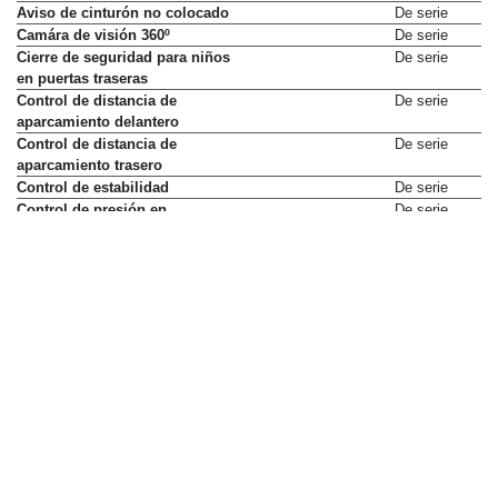
Aviso de cinturón no colocado
De serie
Camára de visión 360º
De serie
Cierre de seguridad para niños
De serie
en puertas traseras
Control de distancia de
De serie
aparcamiento delantero
Control de distancia de
De serie
aparcamiento trasero
Control de estabilidad
De serie
Control de presión en
De serie
neumáticos
Control de tracción
De serie
Cámara de visión trasera
De serie
Desactivación de airbag del
De serie
pasajero delantero
Detector de vehículos en ángulo
De serie
muerto
Dirección asistida
De serie
Distribución electrónica de
De serie
frenado (EBD)
Faros ECOLED
De serie
Faros antiniebla
De serie
Fijaciones ISOFIX en plazas
De serie