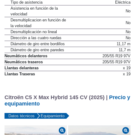
Tipo de asistencia
Eléctrica
Asistencia en función de la
No
velocidad
Desmultiplicacion en función de
No
la velocidad
Desmultiplicación no lineal
No
Dirección a las cuatro ruedas
No
Diámetro de giro entre bordillos
11,17 m
Diámetro de giro entre paredes
11,7 m
Neumáticos delanteros
205/55 R19 97V
Neumáticos traseros
205/55 R19 97V
Llantas delanteras
x 19
Llantas Traseras
x 19
Citroën C5 X Max Hybrid 145 CV (2025) |
Precio y
equipamiento
Datos técnicos
Equipamiento