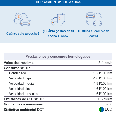
HERRAMIENTAS DE AYUDA
¿Cuánto gastas en tu
Disfruta el cambio de
¿Cuánto vale tu coche?
coche al año?
coche
Prestaciones y consumos homologados
Velocidad máxima
211 km/h
Consumo WLTP
Combinado
5,2 l/100 km
Velocidad baja
4,6 l/100 km
Velocidad media
4,9 l/100 km
Velocidad alta
4,6 l/100 km
Velocidad muy alta
6 l/100 km
Emisiones de CO₂ WLTP
116 gr/km
Normativa de emisiones
Euro 6
ECO
Distintivo ambiental DGT