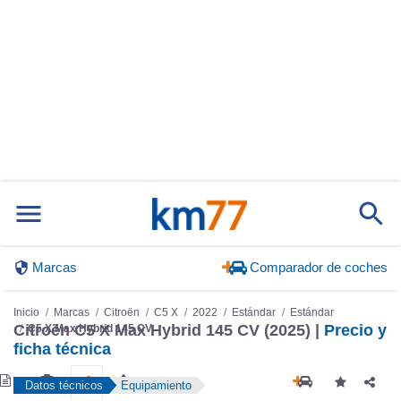
Marcas
Comparador de coches
Inicio
Marcas
Citroën
C5 X
2022
Estándar
Estándar
Citroën C5 X Max Hybrid 145 CV (2025) |
Precio y
C5 X Max Hybrid 145 CV
ficha técnica
Datos técnicos
Equipamiento