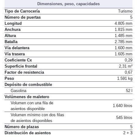
Dimensiones, peso, capacidades
Tipo de Carrocería
Turismo
Número de puertas
5
Longitud
4.805 mm
Anchura
1.815 mm
Altura
1.485 mm
Batalla
2.785 mm
Vía delantera
1.600 mm
Vía trasera
1.605 mm
Coeficiente Cx
0,29
Superficie frontal
2,31 m²
Factor de resistencia
0,67
Peso
1.591 kg
Depósito de combustible
Gasolina
52 l
Volúmenes de maletero
Volumen con una fila de
1.640 litros
asientos disponible
Volumen mínimo con dos filas
545 litros
de asientos disponibles
Número de plazas
5
Distribución de asientos
2 + 3