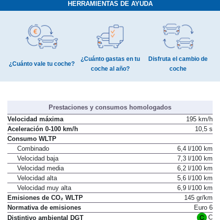
HERRAMIENTAS DE AYUDA
¿Cuánto gastas en tu
Disfruta el cambio de
¿Cuánto vale tu coche?
coche al año?
coche
Prestaciones y consumos homologados
Velocidad máxima
195 km/h
Aceleración 0-100 km/h
10,5 s
Consumo WLTP
Combinado
6,4 l/100 km
Velocidad baja
7,3 l/100 km
Velocidad media
6,2 l/100 km
Velocidad alta
5,6 l/100 km
Velocidad muy alta
6,9 l/100 km
Emisiones de CO₂ WLTP
145 gr/km
Normativa de emisiones
Euro 6
C
Distintivo ambiental DGT