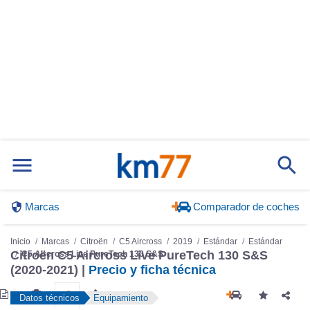
Marcas
Comparador de coches
Inicio
Marcas
Citroën
C5 Aircross
2019
Estándar
Estándar
Citroën C5 Aircross Live PureTech 130 S&S
C5 Aircross Live PureTech 130 S&S
(2020-2021) |
Precio y ficha técnica
Datos técnicos
Equipamiento