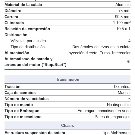
Material de la culata
Aluminio
Diámetro
75 mm
Carrera
90,5 mm
Cilindrada
1.199 cm³
Relación de compresión
10,5 a 1
Distribución
Válvulas por cilindro
4
Tipo de distribución
Dos árboles de levas en la culata
Alimentación
Inyección directa. Turbo. Intercooler
Automatismo de parada y
Sí
arranque del motor ("Stop/Start")
Transmisión
Tracción
Delantera
Caja de cambios
Manual
Número de velocidades
6
Tipo de mando
No disponible
Tipo de Embrague
Embrague monodisco en seco
Tipo de mecanismo
Pares de engranajes
Chasis
Estructura suspensión delantera
Tipo McPherson