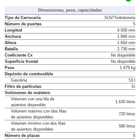
Dimensiones, peso, capacidades
Tipo de Carrocería
SUV/Todoterreno
Número de puertas
5
Longitud
4.500 mm
Anchura
1.840 mm
Altura
1.654 mm
Batalla
2.730 mm
Coeficiente Cx
No disponible
Superficie frontal
No disponible
Peso
1.479 kg
Depósito de combustible
Gasolina
53 l
Filtro de partículas
Sí
Volúmenes de maletero
Volumen con una fila de
1.630 litros
asientos disponible
Volumen máximo con dos filas
720 litros
de asientos disponibles
Volumen mínimo con dos filas
580 litros
de asientos disponibles
Número de plazas
5