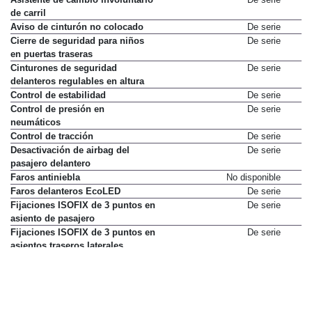
de carril
Aviso de cinturón no colocado
De serie
Cierre de seguridad para niños
De serie
en puertas traseras
Cinturones de seguridad
De serie
delanteros regulables en altura
Control de estabilidad
De serie
Control de presión en
De serie
neumáticos
Control de tracción
De serie
Desactivación de airbag del
De serie
pasajero delantero
Faros antiniebla
No disponible
Faros delanteros EcoLED
De serie
Fijaciones ISOFIX de 3 puntos en
De serie
asiento de pasajero
Fijaciones ISOFIX de 3 puntos en
De serie
asientos traseros laterales
Limpialuneta
De serie
Luneta térmica
De serie
Luz de frenada de emergencia
De serie
Luz diurna LED
De serie