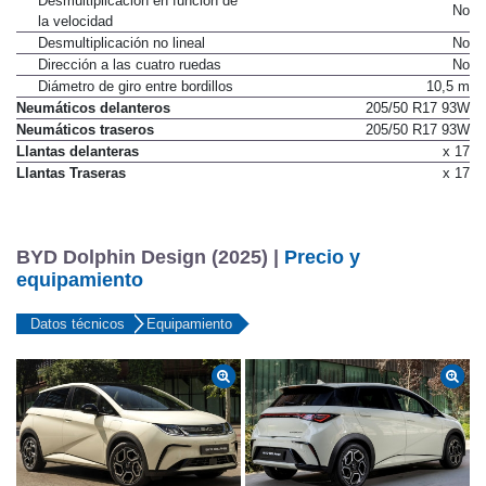
Desmultiplicacion en función de
No
la velocidad
Desmultiplicación no lineal
No
Dirección a las cuatro ruedas
No
Diámetro de giro entre bordillos
10,5 m
Neumáticos delanteros
205/50 R17 93W
Neumáticos traseros
205/50 R17 93W
Llantas delanteras
x 17
Llantas Traseras
x 17
BYD Dolphin Design (2025) |
Precio y
equipamiento
Datos técnicos
Equipamiento