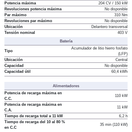
Potencia máxima
204 CV / 150 kW
Revoluciones potencia máxima
No disponible
Par máximo
310 Nm
Revoluciones par máximo
No disponible
Ubicación
Delantero transversal
Tensión nominal
403 V
Batería
Acumulador de litio hierro fosfato
Tipo
(LFP)
Ubicación
Central
Capacidad
No disponible
Capacidad útil
60,4 kWh
Alimentadores
Potencia de recarga máxima en
110 kW
C.C.
Potencia de recarga máxima en
11 kW
C.A.
Tiempo de recarga total a 11 kW
6,2 h
Tiempo de recarga del 10 al 80 %
35 min (110 kW)
en C.C