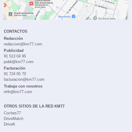
CONTACTOS
Redacción
redaccion@km77.com
Publicidad
91 513 04 95
publi@km77.com
Facturación
91 724 05 70
facturacion@km77.com
Trabaja con nosotros
rrhh@km77.com
OTROS SITIOS DE LA RED KM77
Coches77
DriveMatch
DriveK