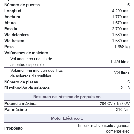
Número de puertas
5
Longitud
4.290 mm
Anchura
1.770 mm
Altura
1.570 mm
Batalla
2.700 mm
Vía delantera
1.530 mm
Vía trasera
1.530 mm
Peso
1.658 kg
Volúmenes de maletero
Volumen con una fila de
1.329 litros
asientos disponible
Volumen mínimo con dos filas
364 litros
de asientos disponibles
Número de plazas
5
Distribución de asientos
2 + 3
Resumen del sistema de propulsión
Potencia máxima
204 CV / 150 kW
Par máximo
310 Nm
Motor Eléctrico 1
Impulsar al vehículo / generar
Propósito
corriente eléc