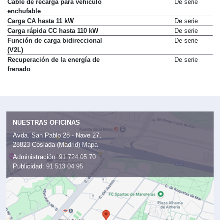
Cable de recarga para vehículo
De serie
enchufable
Carga CA hasta 11 kW
De serie
Carga rápida CC hasta 110 kW
De serie
Función de carga bidireccional
De serie
(V2L)
Recuperación de la energía de
De serie
frenado
NUESTRAS OFICINAS
Avda. San Pablo 28 - Nave 27,
28823 Coslada (Madrid)
Mapa
Administración:
91 724 05 70
Publicidad:
91 513 04 95