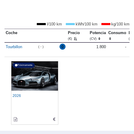
l/100 km
kWh/100 km
kg/100 km
Coche
Precio
Potencia
Consumo
Lo
(€)
(CV)
(m
Tourbillon
1.800
-
( - )
Próximamente
2026