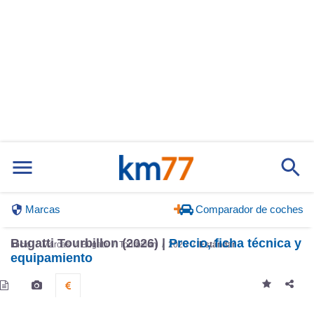
Marcas
Comparador de coches
Bugatti Tourbillon (2026) |
Precio, ficha técnica y
Inicio
Marcas
Bugatti
Tourbillon
2026
Estándar
equipamiento