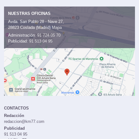
NUESTRAS OFICINAS
Avda. San Pablo 28 - Nave 27,
28823 Coslada (Madrid)
Mapa
Administración:
91 724 05 70
Publicidad:
91 513 04 95
CONTACTOS
Redacción
redaccion@km77.com
Publicidad
91 513 04 95