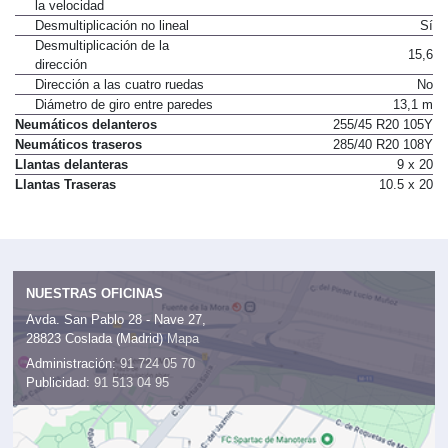
la velocidad
Desmultiplicación no lineal
Sí
Desmultiplicación de la
15,6
dirección
Dirección a las cuatro ruedas
No
Diámetro de giro entre paredes
13,1 m
Neumáticos delanteros
255/45 R20 105Y
Neumáticos traseros
285/40 R20 108Y
Llantas delanteras
9 x 20
Llantas Traseras
10.5 x 20
NUESTRAS OFICINAS
Avda. San Pablo 28 - Nave 27,
28823 Coslada (Madrid)
Mapa
Administración:
91 724 05 70
Publicidad:
91 513 04 95