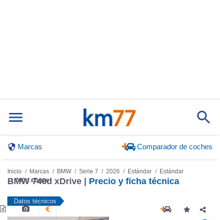
Marcas
Comparador de coches
Inicio
Marcas
BMW
Serie 7
2026
Estándar
Estándar
BMW 740d xDrive |
Precio y ficha técnica
740d xDrive
Datos técnicos