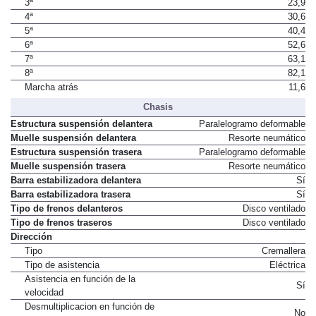
3ª
23,9
4ª
30,6
5ª
40,4
6ª
52,6
7ª
63,1
8ª
82,1
Marcha atrás
11,6
Chasis
Estructura suspensión delantera
Paralelogramo deformable
Muelle suspensión delantera
Resorte neumático
Estructura suspensión trasera
Paralelogramo deformable
Muelle suspensión trasera
Resorte neumático
Barra estabilizadora delantera
Sí
Barra estabilizadora trasera
Sí
Tipo de frenos delanteros
Disco ventilado
Tipo de frenos traseros
Disco ventilado
Dirección
Tipo
Cremallera
Tipo de asistencia
Eléctrica
Asistencia en función de la
Sí
velocidad
Desmultiplicacion en función de
No