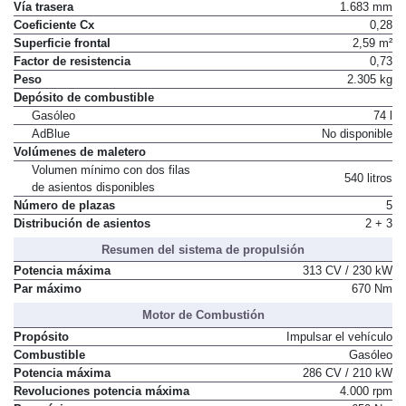
Vía trasera
1.683 mm
Coeficiente Cx
0,28
Superficie frontal
2,59 m²
Factor de resistencia
0,73
Peso
2.305 kg
Depósito de combustible
Gasóleo
74 l
AdBlue
No disponible
Volúmenes de maletero
Volumen mínimo con dos filas
540 litros
de asientos disponibles
Número de plazas
5
Distribución de asientos
2 + 3
Resumen del sistema de propulsión
Potencia máxima
313 CV / 230 kW
Par máximo
670 Nm
Motor de Combustión
Propósito
Impulsar el vehículo
Combustible
Gasóleo
Potencia máxima
286 CV / 210 kW
Revoluciones potencia máxima
4.000 rpm