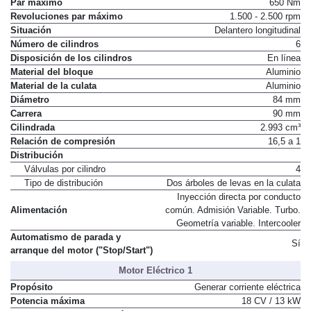
Par máximo
650 Nm
Revoluciones par máximo
1.500 - 2.500 rpm
Situación
Delantero longitudinal
Número de cilindros
6
Disposición de los cilindros
En línea
Material del bloque
Aluminio
Material de la culata
Aluminio
Diámetro
84 mm
Carrera
90 mm
Cilindrada
2.993 cm³
Relación de compresión
16,5 a 1
Distribución
Válvulas por cilindro
4
Tipo de distribución
Dos árboles de levas en la culata
Inyección directa por conducto
Alimentación
común. Admisión Variable. Turbo.
Geometría variable. Intercooler
Automatismo de parada y
Sí
arranque del motor ("Stop/Start")
Motor Eléctrico 1
Propósito
Generar corriente eléctrica
Potencia máxima
18 CV / 13 kW