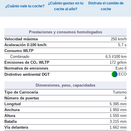
¿Cuánto gastas en tu
Disfruta el cambio de
¿Cuánto vale tu coche?
coche al año?
coche
Prestaciones y consumos homologados
Velocidad máxima
250 km/h
Aceleración 0-100 km/h
5,7 s
Consumo WLTP
Combinado
6,5 l/100 km
Emisiones de CO₂ WLTP
172 gr/km
Normativa de emisiones
Euro 6
ECO
Distintivo ambiental DGT
Dimensiones, peso, capacidades
Tipo de Carrocería
Turismo
Número de puertas
4
Longitud
5.395 mm
Anchura
1.950 mm
Altura
1.550 mm
Batalla
3.215 mm
Vía delantera
1.662 mm