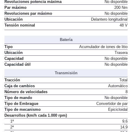
Revoluciones potencia máxima
No disponible
Par máximo
200 Nm
Revoluciones par máximo
No disponible
Ubicación
Delantero longitudinal
Tensión nominal
48 V
Batería
Tipo
Acumulador de iones de litio
Ubicación
Trasera
Capacidad
No disponible
Capacidad útil
No disponible
Transmisión
Tracción
Total
Caja de cambios
Automático
Número de velocidades
8
Tipo de mando
No disponible
Tipo de Embrague
Convertidor de par
Tipo de mecanismo
Epicicloidal
Desarrollos (km/h cada 1.000 rpm)
1ª
9,6
2ª
14,9