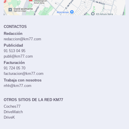
CONTACTOS
Redacción
redaccion@km77.com
Publicidad
91 513 04 95
publi@km77.com
Facturación
91 724 05 70
facturacion@km77.com
Trabaja con nosotros
rrhh@km77.com
OTROS SITIOS DE LA RED KM77
Coches77
DriveMatch
DriveK