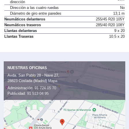
dirección
Dirección a las cuatro ruedas
No
Diámetro de giro entre paredes
13,1 m
Neumáticos delanteros
255/45 R20 105Y
Neumáticos traseros
285/40 R20 108Y
Llantas delanteras
9 x 20
Llantas Traseras
10.5 x 20
NUESTRAS OFICINAS
Avda. San Pablo 28 - Nave 27,
28823 Coslada (Madrid)
Mapa
Administración:
91 724 05 70
Publicidad:
91 513 04 95