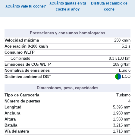
¿Cuánto gastas en tu
Disfruta el cambio de
¿Cuánto vale tu coche?
coche al año?
coche
Prestaciones y consumos homologados
Velocidad máxima
250 km/h
Aceleración 0-100 km/h
5,1 s
Consumo WLTP
Combinado
8,3 l/100 km
Emisiones de CO₂ WLTP
189 gr/km
Normativa de emisiones
Euro 6
ECO
Distintivo ambiental DGT
Dimensiones, peso, capacidades
Tipo de Carrocería
Turismo
Número de puertas
4
Longitud
5.395 mm
Anchura
1.950 mm
Altura
1.550 mm
Batalla
3.215 mm
Vía delantera
1.713 mm