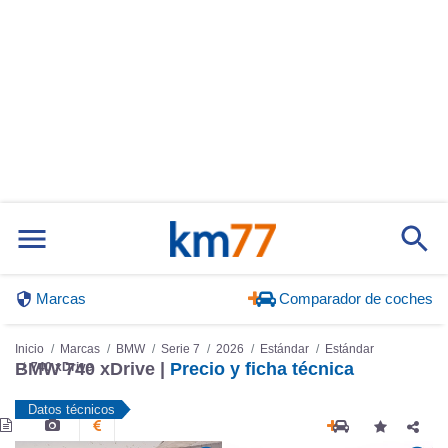
Marcas
Comparador de coches
Inicio
Marcas
BMW
Serie 7
2026
Estándar
Estándar
BMW 740 xDrive |
Precio y ficha técnica
740 xDrive
Datos técnicos