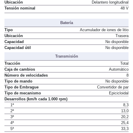
Ubicación
Delantero longitudinal
Tensión nominal
48 V
Batería
Tipo
Acumulador de iones de litio
Ubicación
Trasera
Capacidad
No disponible
Capacidad útil
No disponible
Transmisión
Tracción
Total
Caja de cambios
Automático
Número de velocidades
8
Tipo de mando
No disponible
Tipo de Embrague
Convertidor de par
Tipo de mecanismo
Epicicloidal
Desarrollos (km/h cada 1.000 rpm)
1ª
8,3
2ª
13,0
3ª
20,2
4ª
25,4
5ª
33,3