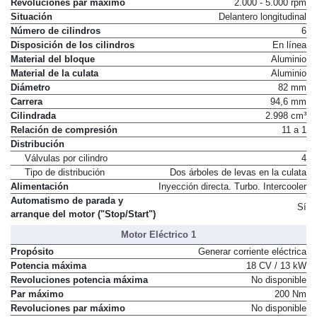
Revoluciones par máximo
2.000 - 5.000 rpm
Situación
Delantero longitudinal
Número de cilindros
6
Disposición de los cilindros
En línea
Material del bloque
Aluminio
Material de la culata
Aluminio
Diámetro
82 mm
Carrera
94,6 mm
Cilindrada
2.998 cm³
Relación de compresión
11 a 1
Distribución
Válvulas por cilindro
4
Tipo de distribución
Dos árboles de levas en la culata
Alimentación
Inyección directa. Turbo. Intercooler
Automatismo de parada y
Sí
arranque del motor ("Stop/Start")
Motor Eléctrico 1
Propósito
Generar corriente eléctrica
Potencia máxima
18 CV / 13 kW
Revoluciones potencia máxima
No disponible
Par máximo
200 Nm
Revoluciones par máximo
No disponible