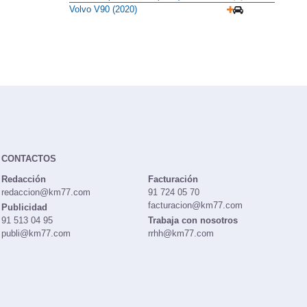
Volvo V90 (2020)
CONTACTOS
Redacción
Facturación
redaccion@km77.com
91 724 05 70
facturacion@km77.com
Publicidad
91 513 04 95
Trabaja con nosotros
publi@km77.com
rrhh@km77.com