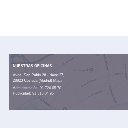
NUESTRAS OFICINAS
Avda. San Pablo 28 - Nave 27,
28823 Coslada (Madrid)
Mapa
Administración:
91 724 05 70
Publicidad:
91 513 04 95