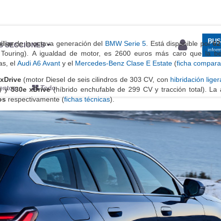
BU
iliar
de la octava generación del
BMW Serie 5
. Está disponible por
62
S SECCIONES
infor
d Touring). A igualdad de motor, es 2600 euros más caro que la ber
as, el
Audi A6 Avant
y el
Mercedes-Benz Clase E Estate
(
ficha compara
xDrive
(motor Diesel de seis cilindros de 303 CV, con
hibridación liger
entos
Todo
a) y
530e xDrive
(híbrido enchufable de 299 CV y tracción total). La
os
respectivamente (
fichas técnicas
).