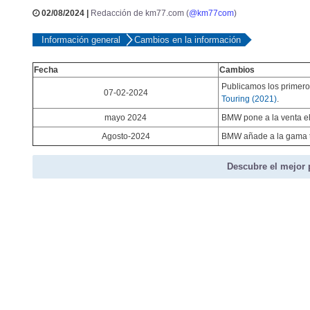
02/08/2024 |
Redacción de km77.com (
@km77com
)
Información general
Cambios en la información
Fecha
Cambios
Publicamos los primer
07-02-2024
Touring (2021)
.
mayo 2024
BMW pone a la venta el 
Agosto-2024
BMW añade a la gama tr
Descubre el mejor 