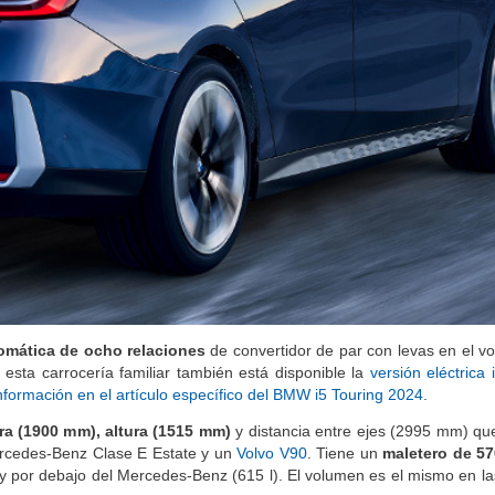
omática de ocho relaciones
de convertidor de par con levas en el vo
 esta carrocería familiar también está disponible la
versión eléctrica 
formación en el artículo específico del BMW i5 Touring 2024
.
a (1900 mm), altura (1515 mm)
y distancia entre ejes (2995 mm) que 
ercedes-Benz Clase E Estate y un
Volvo V90
. Tiene un
maletero de 570
l) y por debajo del Mercedes-Benz (615 l). El volumen es el mismo en l