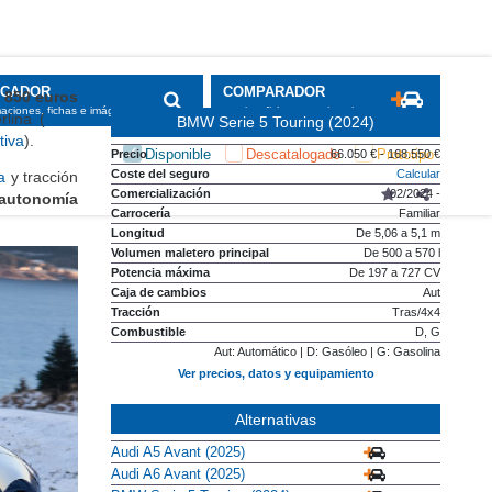
SCADOR
COMPARADOR
 850 euros
maciones, fichas e imágenes
precios, fichas y equipamiento
lina (
ficha
BMW Serie 5 Touring (2024)
tiva
).
Disponible
Descatalogado
Prototipo
Precio
66.050 € - 168.550 €
Coste del seguro
Calcular
a
y tracción
Comercialización
02/2024 -
autonomía
Carrocería
Familiar
Longitud
De 5,06 a 5,1 m
Volumen maletero principal
De 500 a 570 l
Potencia máxima
De 197 a 727 CV
Caja de cambios
Aut
Tracción
Tras/4x4
Combustible
D, G
Aut: Automático | D: Gasóleo | G: Gasolina
Ver precios, datos y equipamiento
Alternativas
Audi A5 Avant (2025)
Audi A6 Avant (2025)