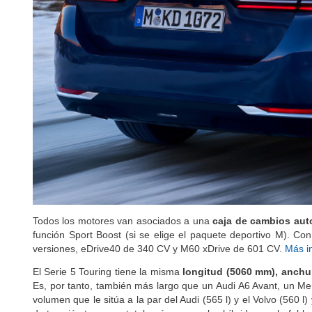
Todos los motores van asociados a una
caja de cambios aut
función Sport Boost (si se elige el paquete deportivo M). Con
versiones, eDrive40 de 340 CV y M60 xDrive de 601 CV.
Más in
El Serie 5 Touring tiene la misma
longitud (5060 mm), anchur
Es, por tanto, también más largo que un Audi A6 Avant, un M
volumen que le sitúa a la par del Audi (565 l) y el Volvo (560 