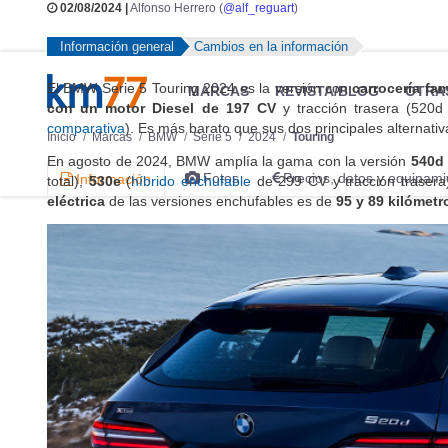
02/08/2024 |
Alfonso Herrero (
@alf_reguart
)
Información general
Cambios en la información
El BMW Serie 5 Touring 2024 es la versión con
carrocería fam
MARCAS
REVISTA/BLOG
OTRA
con un motor Diesel de 197 CV
y tracción trasera (520
comparativa
). Es más barato que sus dos principales alternativ
Inicio
Marcas
BMW
Serie 5
2024
Touring
En agosto de 2024, BMW amplía la gama con la versión
540d 
Fotos
Precios, datos y equipami
Información
total),
530e
(
híbrido enchufable
de 299 CV y tracción traser
eléctrica
de las versiones enchufables es de
95 y 89 kilómetr