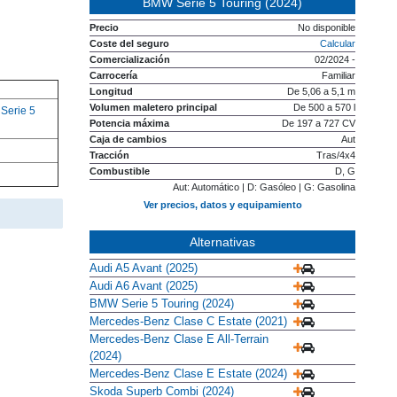
BMW Serie 5 Touring (2024)
Precio
No disponible
Coste del seguro
Calcular
Comercialización
02/2024 -
Carrocería
Familiar
Longitud
De 5,06 a 5,1 m
Volumen maletero principal
De 500 a 570 l
o
Serie 5
Potencia máxima
De 197 a 727 CV
Caja de cambios
Aut
Tracción
Tras/4x4
Combustible
D, G
Aut: Automático | D: Gasóleo | G: Gasolina
Ver precios, datos y equipamiento
Alternativas
Audi A5 Avant (2025)
Audi A6 Avant (2025)
BMW Serie 5 Touring (2024)
Mercedes-Benz Clase C Estate (2021)
Mercedes-Benz Clase E All-Terrain
(2024)
Mercedes-Benz Clase E Estate (2024)
Skoda Superb Combi (2024)