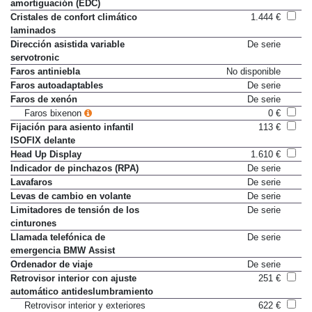
amortiguación (EDC)
Cristales de confort climático
1.444 €
laminados
Dirección asistida variable
De serie
servotronic
Faros antiniebla
No disponible
Faros autoadaptables
De serie
Faros de xenón
De serie
Faros bixenon
0 €
Fijación para asiento infantil
113 €
ISOFIX delante
Head Up Display
1.610 €
Indicador de pinchazos (RPA)
De serie
Lavafaros
De serie
Levas de cambio en volante
De serie
Limitadores de tensión de los
De serie
cinturones
Llamada telefónica de
De serie
emergencia BMW Assist
Ordenador de viaje
De serie
Retrovisor interior con ajuste
251 €
automático antideslumbramiento
Retrovisor interior y exteriores
622 €