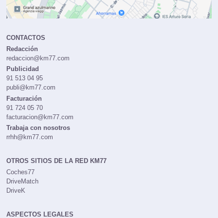
CONTACTOS
Redacción
redaccion@km77.com
Publicidad
91 513 04 95
publi@km77.com
Facturación
91 724 05 70
facturacion@km77.com
Trabaja con nosotros
rrhh@km77.com
OTROS SITIOS DE LA RED KM77
Coches77
DriveMatch
DriveK
ASPECTOS LEGALES