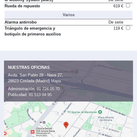
Rueda de repuesto
619 €
Varios
Alarma antirrobo
De serie
Triángulo de emergencia y
119 €
botiquín de primeros auxilios
NUESTRAS OFICINAS
Avda. San Pablo 28 - Nave 27,
28823 Coslada (Madrid)
Mapa
Administración:
91 724 05 70
Publicidad:
91 513 04 95