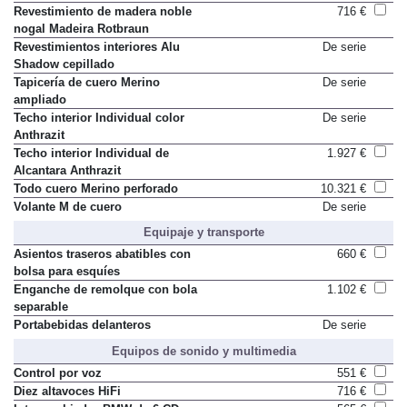
Revestimiento de madera noble
716 €
nogal Madeira Rotbraun
Revestimientos interiores Alu
De serie
Shadow cepillado
Tapicería de cuero Merino
De serie
ampliado
Techo interior Individual color
De serie
Anthrazit
Techo interior Individual de
1.927 €
Alcantara Anthrazit
Todo cuero Merino perforado
10.321 €
Volante M de cuero
De serie
Equipaje y transporte
Asientos traseros abatibles con
660 €
bolsa para esquíes
Enganche de remolque con bola
1.102 €
separable
Portabebidas delanteros
De serie
Equipos de sonido y multimedia
Control por voz
551 €
Diez altavoces HiFi
716 €