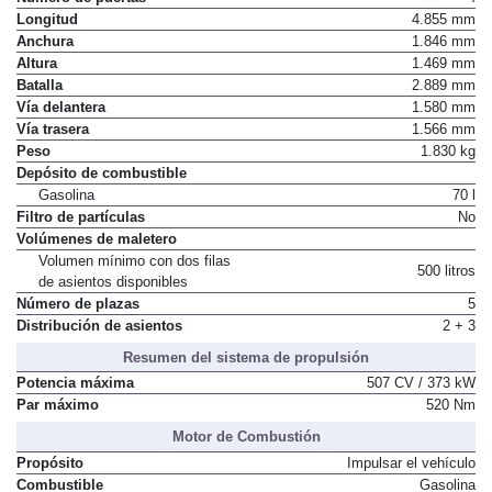
Longitud
4.855 mm
Anchura
1.846 mm
Altura
1.469 mm
Batalla
2.889 mm
Vía delantera
1.580 mm
Vía trasera
1.566 mm
Peso
1.830 kg
Depósito de combustible
Gasolina
70 l
Filtro de partículas
No
Volúmenes de maletero
Volumen mínimo con dos filas
500 litros
de asientos disponibles
Número de plazas
5
Distribución de asientos
2 + 3
Resumen del sistema de propulsión
Potencia máxima
507 CV / 373 kW
Par máximo
520 Nm
Motor de Combustión
Propósito
Impulsar el vehículo
Combustible
Gasolina