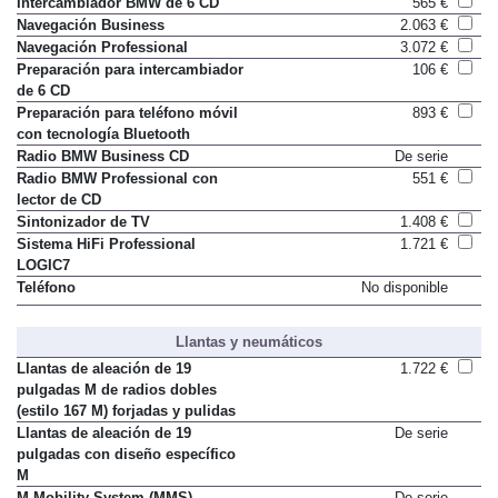
Intercambiador BMW de 6 CD
565 €
Navegación Business
2.063 €
Navegación Professional
3.072 €
Preparación para intercambiador
106 €
de 6 CD
Preparación para teléfono móvil
893 €
con tecnología Bluetooth
Radio BMW Business CD
De serie
Radio BMW Professional con
551 €
lector de CD
Sintonizador de TV
1.408 €
Sistema HiFi Professional
1.721 €
LOGIC7
Teléfono
No disponible
Llantas y neumáticos
Llantas de aleación de 19
1.722 €
pulgadas M de radios dobles
(estilo 167 M) forjadas y pulidas
Llantas de aleación de 19
De serie
pulgadas con diseño específico
M
M Mobility System (MMS)
De serie