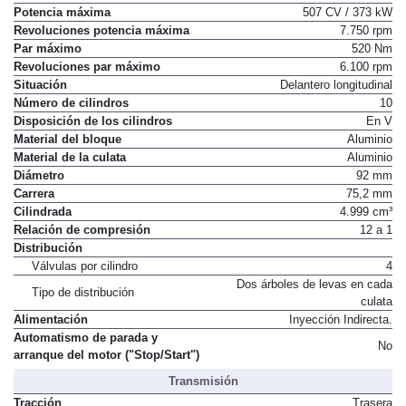
Potencia máxima
507 CV / 373 kW
Revoluciones potencia máxima
7.750 rpm
Par máximo
520 Nm
Revoluciones par máximo
6.100 rpm
Situación
Delantero longitudinal
Número de cilindros
10
Disposición de los cilindros
En V
Material del bloque
Aluminio
Material de la culata
Aluminio
Diámetro
92 mm
Carrera
75,2 mm
Cilindrada
4.999 cm³
Relación de compresión
12 a 1
Distribución
Válvulas por cilindro
4
Dos árboles de levas en cada
Tipo de distribución
culata
Alimentación
Inyección Indirecta.
Automatismo de parada y
No
arranque del motor ("Stop/Start")
Transmisión
Tracción
Trasera