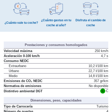
¿Cuánto gastas en tu
Disfruta el cambio de
¿Cuánto vale tu coche?
coche al año?
coche
Prestaciones y consumos homologados
Velocidad máxima
250 km/h
Aceleración 0-100 km/h
4,7 s
Consumo NEDC
Extraurbano
10,2 l/100 km
Urbano
22,7 l/100 km
Medio
14,8 l/100 km
Emisiones de CO₂ NEDC
357 gr/km
Normativa de emisiones
No disponible
C
Distintivo ambiental DGT
Dimensiones, peso, capacidades
Tipo de Carrocería
Turismo
Número de puertas
4