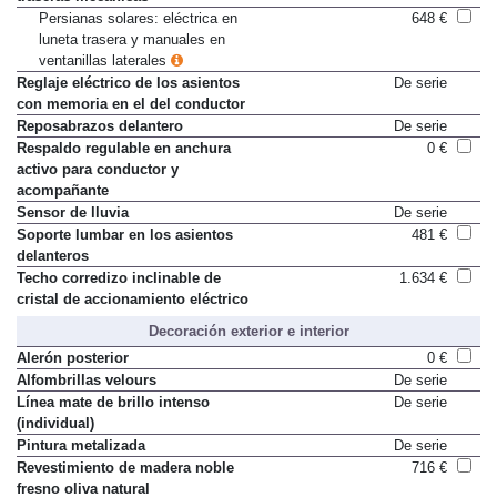
Persianas solares: eléctrica en
648 €
luneta trasera y manuales en
ventanillas laterales
Reglaje eléctrico de los asientos
De serie
con memoria en el del conductor
Reposabrazos delantero
De serie
Respaldo regulable en anchura
0 €
activo para conductor y
acompañante
Sensor de lluvia
De serie
Soporte lumbar en los asientos
481 €
delanteros
Techo corredizo inclinable de
1.634 €
cristal de accionamiento eléctrico
Decoración exterior e interior
Alerón posterior
0 €
Alfombrillas velours
De serie
Línea mate de brillo intenso
De serie
(individual)
Pintura metalizada
De serie
Revestimiento de madera noble
716 €
fresno oliva natural