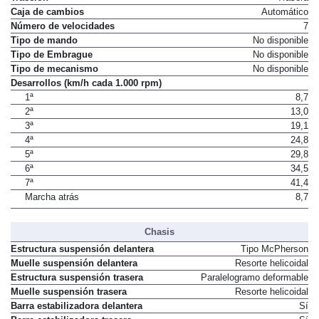
Caja de cambios
Automático
Número de velocidades
7
Tipo de mando
No disponible
Tipo de Embrague
No disponible
Tipo de mecanismo
No disponible
Desarrollos (km/h cada 1.000 rpm)
1ª
8,7
2ª
13,0
3ª
19,1
4ª
24,8
5ª
29,8
6ª
34,5
7ª
41,4
Marcha atrás
8,7
Chasis
Estructura suspensión delantera
Tipo McPherson
Muelle suspensión delantera
Resorte helicoidal
Estructura suspensión trasera
Paralelogramo deformable
Muelle suspensión trasera
Resorte helicoidal
Barra estabilizadora delantera
Sí