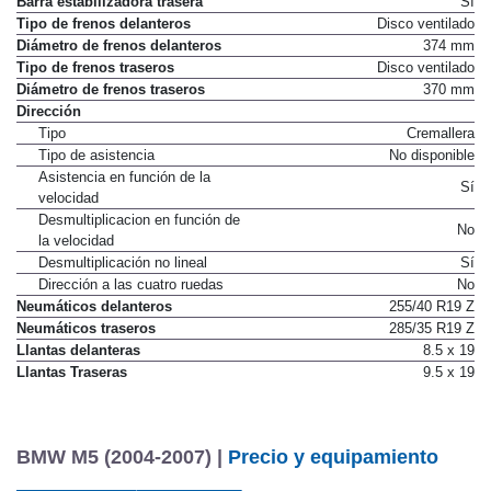
Barra estabilizadora trasera
Sí
Tipo de frenos delanteros
Disco ventilado
Diámetro de frenos delanteros
374 mm
Tipo de frenos traseros
Disco ventilado
Diámetro de frenos traseros
370 mm
Dirección
Tipo
Cremallera
Tipo de asistencia
No disponible
Asistencia en función de la
Sí
velocidad
Desmultiplicacion en función de
No
la velocidad
Desmultiplicación no lineal
Sí
Dirección a las cuatro ruedas
No
Neumáticos delanteros
255/40 R19 Z
Neumáticos traseros
285/35 R19 Z
Llantas delanteras
8.5 x 19
Llantas Traseras
9.5 x 19
BMW M5 (2004-2007) |
Precio y equipamiento