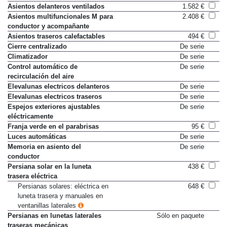
Asientos delanteros ventilados
1.582 €
Asientos multifuncionales M para
2.408 €
conductor y acompañante
Asientos traseros calefactables
494 €
Cierre centralizado
De serie
Climatizador
De serie
Control automático de
De serie
recirculación del aire
Elevalunas electricos delanteros
De serie
Elevalunas electricos traseros
De serie
Espejos exteriores ajustables
De serie
eléctricamente
Franja verde en el parabrisas
95 €
Luces automáticas
De serie
Memoria en asiento del
De serie
conductor
Persiana solar en la luneta
438 €
trasera eléctrica
Persianas solares: eléctrica en
648 €
luneta trasera y manuales en
ventanillas laterales
Persianas en lunetas laterales
Sólo en paquete
traseras mecánicas