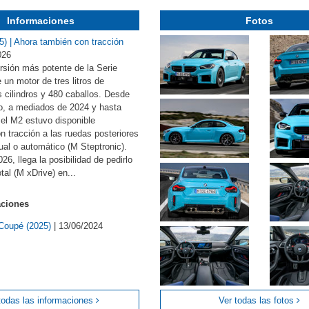
Informaciones
Fotos
 | Ahora también con tracción
026
rsión más potente de la Serie
 un motor de tres litros de
is cilindros y 480 caballos. Desde
o, a mediados de 2024 y hasta
 el M2 estuvo disponible
 tracción a las ruedas posteriores
al o automático (M Steptronic).
6, llega la posibilidad de pedirlo
tal (M xDrive) en...
aciones
Coupé (2025)
|
13/06/2024
todas las informaciones
Ver todas las fotos