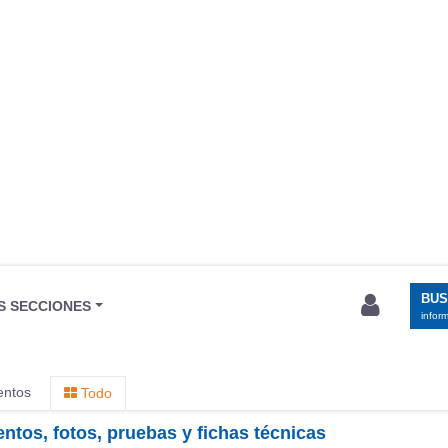
BU
S SECCIONES
infor
entos
Todo
ntos, fotos, pruebas y fichas técnicas