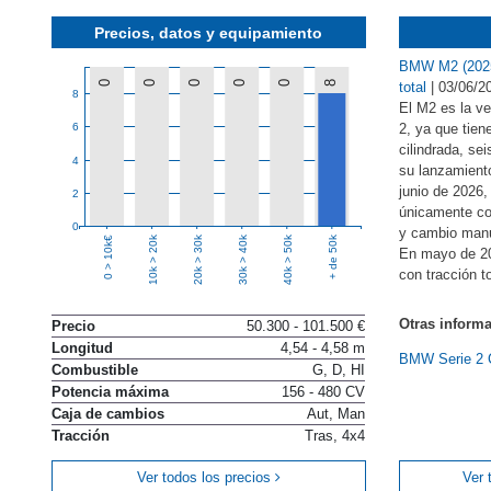
Precios, datos y equipamiento
BMW M2 (2025)
0
0
0
0
0
8
total
|
03/06/2
8
El M2 es la ve
6
2, ya que tiene
cilindrada, se
4
su lanzamient
junio de 2026,
2
únicamente con
0
y cambio manu
10k > 20k
20k > 30k
30k > 40k
40k > 50k
+ de 50k
0 > 10k€
En mayo de 202
con tracción to
Otras inform
Precio
50.300 - 101.500 €
Longitud
4,54 - 4,58 m
BMW Serie 2 
Combustible
G, D, HI
Potencia máxima
156 - 480 CV
Caja de cambios
Aut, Man
Tracción
Tras, 4x4
Ver todos los precios
Ver 