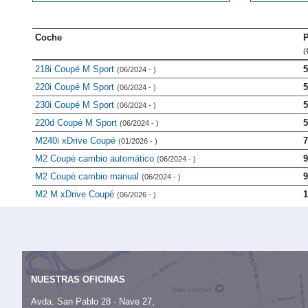
Coche
P
(
218i Coupé M Sport
5
(06/2024 - )
220i Coupé M Sport
5
(06/2024 - )
230i Coupé M Sport
5
(06/2024 - )
220d Coupé M Sport
5
(06/2024 - )
M240i xDrive Coupé
7
(01/2026 - )
M2 Coupé cambio automático
9
(06/2024 - )
M2 Coupé cambio manual
9
(06/2024 - )
M2 M xDrive Coupé
1
(06/2026 - )
NUESTRAS OFICINAS
Avda. San Pablo 28 - Nave 27,