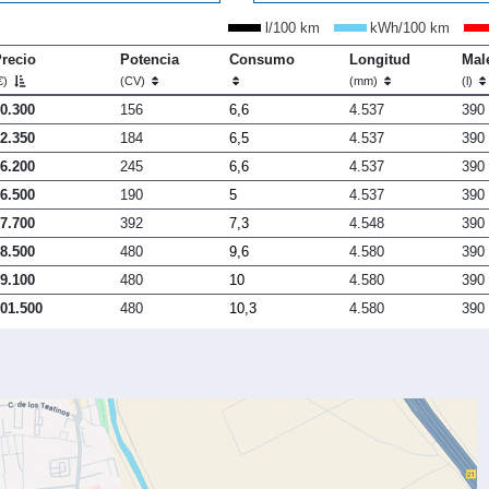
l/100 km
kWh/100 km
recio
Potencia
Consumo
Longitud
Mal
€)
(CV)
(mm)
(l)
0.300
156
6,6
4.537
390
2.350
184
6,5
4.537
390
6.200
245
6,6
4.537
390
6.500
190
5
4.537
390
7.700
392
7,3
4.548
390
8.500
480
9,6
4.580
390
9.100
480
10
4.580
390
01.500
480
10,3
4.580
390