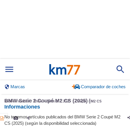
Marcas
Comparador de coches
BMW Serie 2 Coupé M2 CS (2025) |
Inicio
Marcas
BMW
Serie 2
2025
Coupé
M2 CS
Informaciones
No tenemos artículos publicados del BMW Serie 2 Coupé M2
CS (2025) (según la disponibilidad seleccionada)