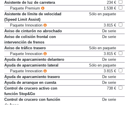
Asistente de luz de carretera
234 €
Paquete Premium
1.538 €
Asistente de límite de velocidad
Sólo en paquete
(Speed Limit Assist)
Paquete Innovation
3.815 €
Aviso de cinturón no abrochado
De serie
Aviso de colisión frontal con
De serie
intervención de frenos
Aviso de tráfico trasero
Sólo en paquete
Paquete Innovation
3.815 €
Ayuda de aparcamiento delantero
De serie
Ayuda de aparcamiento lateral
Sólo en paquete
Paquete Innovation
3.815 €
Ayuda de aparcamiento trasero
De serie
Ayuda de arranque en cuesta
De serie
Control de crucero activo con
738 €
función Stop&Go
Control de crucero con función
De serie
de freno
Control de estabilidad
De serie
Control de presión en
De serie
neumáticos
Control de tracción
De serie