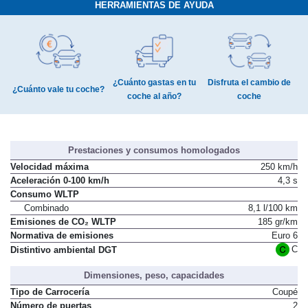
HERRAMIENTAS DE AYUDA
¿Cuánto gastas en tu
Disfruta el cambio de
¿Cuánto vale tu coche?
coche al año?
coche
Prestaciones y consumos homologados
Velocidad máxima
250 km/h
Aceleración 0-100 km/h
4,3 s
Consumo WLTP
Combinado
8,1 l/100 km
Emisiones de CO₂ WLTP
185 gr/km
Normativa de emisiones
Euro 6
C
Distintivo ambiental DGT
Dimensiones, peso, capacidades
Tipo de Carrocería
Coupé
Número de puertas
2