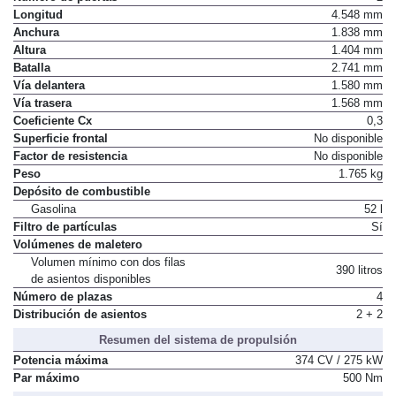
Longitud
4.548 mm
Anchura
1.838 mm
Altura
1.404 mm
Batalla
2.741 mm
Vía delantera
1.580 mm
Vía trasera
1.568 mm
Coeficiente Cx
0,3
Superficie frontal
No disponible
Factor de resistencia
No disponible
Peso
1.765 kg
Depósito de combustible
Gasolina
52 l
Filtro de partículas
Sí
Volúmenes de maletero
Volumen mínimo con dos filas
390 litros
de asientos disponibles
Número de plazas
4
Distribución de asientos
2 + 2
Resumen del sistema de propulsión
Potencia máxima
374 CV / 275 kW
Par máximo
500 Nm