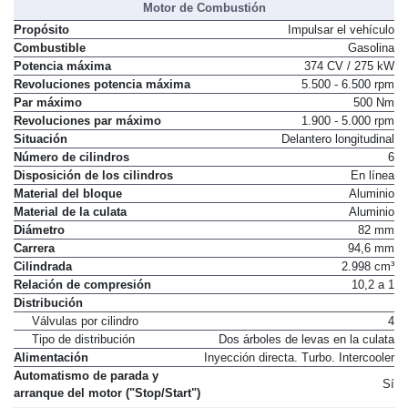
Motor de Combustión
Propósito
Impulsar el vehículo
Combustible
Gasolina
Potencia máxima
374 CV / 275 kW
Revoluciones potencia máxima
5.500 - 6.500 rpm
Par máximo
500 Nm
Revoluciones par máximo
1.900 - 5.000 rpm
Situación
Delantero longitudinal
Número de cilindros
6
Disposición de los cilindros
En línea
Material del bloque
Aluminio
Material de la culata
Aluminio
Diámetro
82 mm
Carrera
94,6 mm
Cilindrada
2.998 cm³
Relación de compresión
10,2 a 1
Distribución
Válvulas por cilindro
4
Tipo de distribución
Dos árboles de levas en la culata
Alimentación
Inyección directa. Turbo. Intercooler
Automatismo de parada y
Sí
arranque del motor ("Stop/Start")