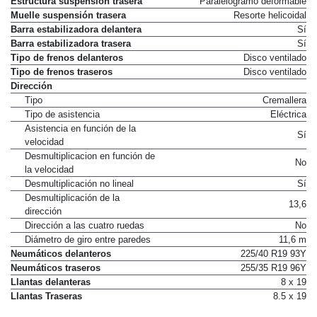
Estructura suspensión trasera
Paralelogramo deformable
Muelle suspensión trasera
Resorte helicoidal
Barra estabilizadora delantera
Sí
Barra estabilizadora trasera
Sí
Tipo de frenos delanteros
Disco ventilado
Tipo de frenos traseros
Disco ventilado
Dirección
Tipo
Cremallera
Tipo de asistencia
Eléctrica
Asistencia en función de la
Sí
velocidad
Desmultiplicacion en función de
No
la velocidad
Desmultiplicación no lineal
Sí
Desmultiplicación de la
13,6
dirección
Dirección a las cuatro ruedas
No
Diámetro de giro entre paredes
11,6 m
Neumáticos delanteros
225/40 R19 93Y
Neumáticos traseros
255/35 R19 96Y
Llantas delanteras
8 x 19
Llantas Traseras
8.5 x 19