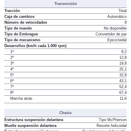
Transmisión
Tracción
Total
Caja de cambios
Automático
Número de velocidades
8
Tipo de mando
No disponible
Tipo de Embrague
Convertidor de par
Tipo de mecanismo
Epicicloidal
Desarrollos (km/h cada 1.000 rpm)
1ª
8,2
2ª
12,8
3ª
19,8
4ª
25,1
5ª
32,8
6ª
43,1
7ª
52,4
8ª
67,4
Marcha atrás
11,6
Chasis
Estructura suspensión delantera
Tipo McPherson
Muelle suspensión delantera
Resorte helicoidal