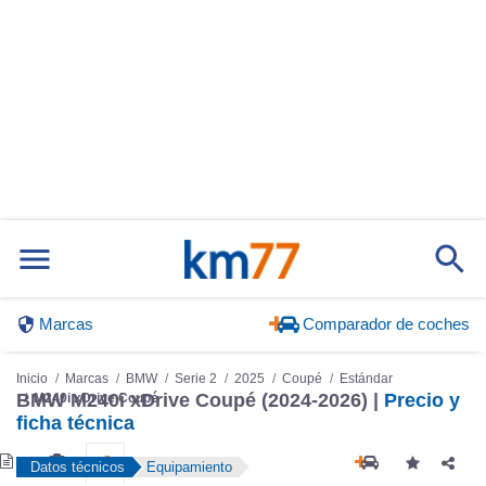
Marcas
Comparador de coches
Inicio
Marcas
BMW
Serie 2
2025
Coupé
Estándar
BMW M240i xDrive Coupé (2024-2026) |
Precio y
M240i xDrive Coupé
ficha técnica
Datos técnicos
Equipamiento