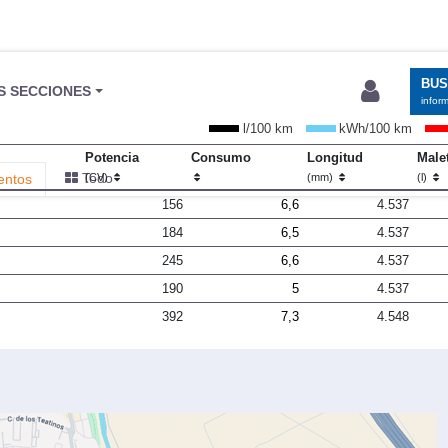
BU
S SECCIONES
infor
l/100 km
kWh/100 km
Potencia
Consumo
Longitud
Male
Todo
entos
(CV)
(mm)
(l)
156
6,6
4.537
184
6,5
4.537
245
6,6
4.537
190
5
4.537
392
7,3
4.548