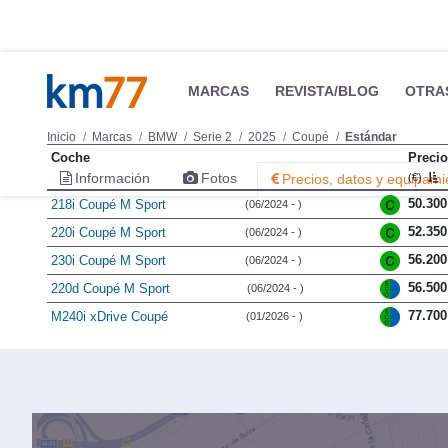
MARCAS
REVISTA/BLOG
OTRA
Inicio
Marcas
BMW
Serie 2
2025
Coupé
Estándar
Coche
Precio
Información
Fotos
Precios, datos y equipami
(€)
50.300
218i Coupé M Sport
(06/2024 - )
52.350
220i Coupé M Sport
(06/2024 - )
56.200
230i Coupé M Sport
(06/2024 - )
56.500
220d Coupé M Sport
(06/2024 - )
77.700
M240i xDrive Coupé
(01/2026 - )