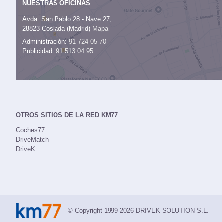
NUESTRAS OFICINAS
Avda. San Pablo 28 - Nave 27,
28823 Coslada (Madrid)
Mapa
Administración:
91 724 05 70
Publicidad:
91 513 04 95
OTROS SITIOS DE LA RED KM77
Coches77
DriveMatch
DriveK
© Copyright 1999-2026 DRIVEK SOLUTION S.L.