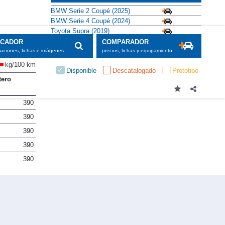
BMW Serie 2 Coupé (2025)
BMW Serie 4 Coupé (2024)
Toyota Supra (2019)
SCADOR
COMPARADOR
maciones, fichas e imágenes
precios, fichas y equipamiento
kg/100 km
Disponible
Descatalogado
Prototipo
tero
390
390
390
390
390