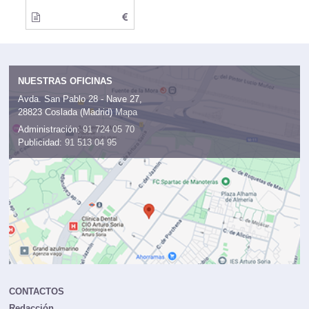
NUESTRAS OFICINAS
Avda. San Pablo 28 - Nave 27,
28823 Coslada (Madrid)
Mapa
Administración:
91 724 05 70
Publicidad:
91 513 04 95
CONTACTOS
Redacción