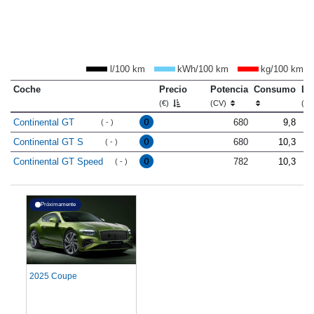
l/100 km
kWh/100 km
kg/100 km
Coche
Precio
Potencia
Consumo
Lo
(€)
(CV)
(m
Continental GT
680
9,8
( - )
Continental GT S
680
10,3
( - )
Continental GT Speed
782
10,3
( - )
Próximamente
2025 Coupe