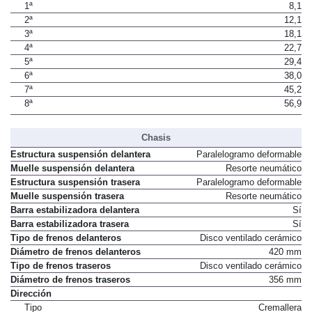
1ª
8,1
2ª
12,1
3ª
18,1
4ª
22,7
5ª
29,4
6ª
38,0
7ª
45,2
8ª
56,9
Chasis
Estructura suspensión delantera
Paralelogramo deformable
Muelle suspensión delantera
Resorte neumático
Estructura suspensión trasera
Paralelogramo deformable
Muelle suspensión trasera
Resorte neumático
Barra estabilizadora delantera
Sí
Barra estabilizadora trasera
Sí
Tipo de frenos delanteros
Disco ventilado cerámico
Diámetro de frenos delanteros
420 mm
Tipo de frenos traseros
Disco ventilado cerámico
Diámetro de frenos traseros
356 mm
Dirección
Tipo
Cremallera