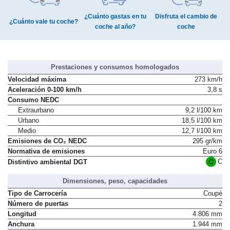
¿Cuánto gastas en tu
Disfruta el cambio de
¿Cuánto vale tu coche?
coche al año?
coche
Prestaciones y consumos homologados
Velocidad máxima
273 km/h
Aceleración 0-100 km/h
3,8 s
Consumo NEDC
Extraurbano
9,2 l/100 km
Urbano
18,5 l/100 km
Medio
12,7 l/100 km
Emisiones de CO₂ NEDC
295 gr/km
Normativa de emisiones
Euro 6
C
Distintivo ambiental DGT
Dimensiones, peso, capacidades
Tipo de Carrocería
Coupé
Número de puertas
2
Longitud
4.806 mm
Anchura
1.944 mm