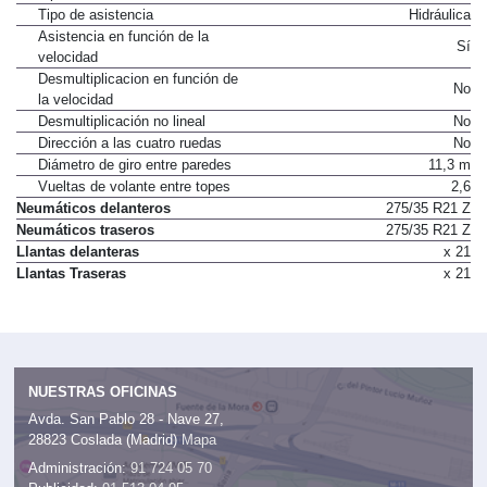
Tipo de asistencia
Hidráulica
Asistencia en función de la
Sí
velocidad
Desmultiplicacion en función de
No
la velocidad
Desmultiplicación no lineal
No
Dirección a las cuatro ruedas
No
Diámetro de giro entre paredes
11,3 m
Vueltas de volante entre topes
2,6
Neumáticos delanteros
275/35 R21 Z
Neumáticos traseros
275/35 R21 Z
Llantas delanteras
x 21
Llantas Traseras
x 21
NUESTRAS OFICINAS
Avda. San Pablo 28 - Nave 27,
28823 Coslada (Madrid)
Mapa
Administración:
91 724 05 70