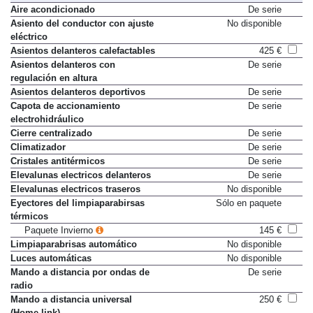
Aire acondicionado
De serie
Asiento del conductor con ajuste
No disponible
eléctrico
Asientos delanteros calefactables
425 €
Asientos delanteros con
De serie
regulación en altura
Asientos delanteros deportivos
De serie
Capota de accionamiento
De serie
electrohidráulico
Cierre centralizado
De serie
Climatizador
De serie
Cristales antitérmicos
De serie
Elevalunas electricos delanteros
De serie
Elevalunas electricos traseros
No disponible
Eyectores del limpiaparabirsas
Sólo en paquete
térmicos
Paquete Invierno
145 €
Limpiaparabrisas automático
No disponible
Luces automáticas
No disponible
Mando a distancia por ondas de
De serie
radio
Mando a distancia universal
250 €
(Home link)