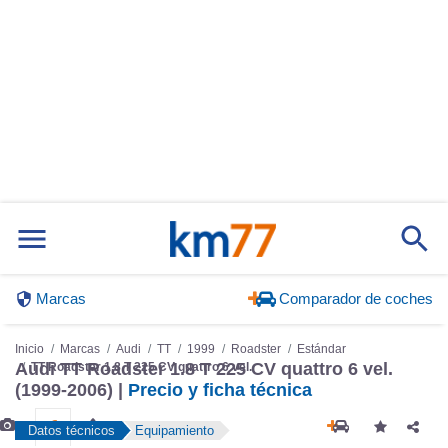
Marcas
Comparador de coches
Inicio
Marcas
Audi
TT
1999
Roadster
Estándar
Audi TT Roadster 1.8 T 225 CV quattro 6 vel.
TT Roadster 1.8 T 225 CV quattro 6 vel.
(1999-2006) |
Precio y ficha técnica
Datos técnicos
Equipamiento