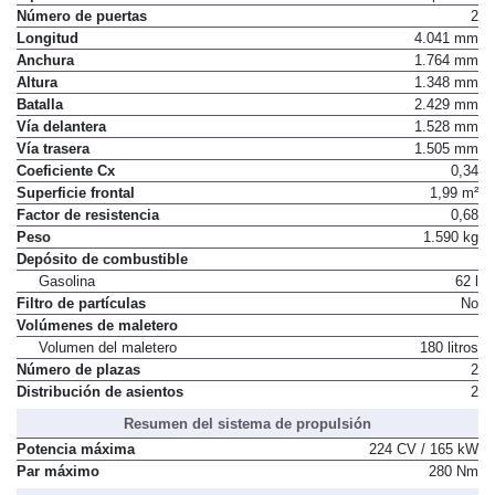
Número de puertas
2
Longitud
4.041 mm
Anchura
1.764 mm
Altura
1.348 mm
Batalla
2.429 mm
Vía delantera
1.528 mm
Vía trasera
1.505 mm
Coeficiente Cx
0,34
Superficie frontal
1,99 m²
Factor de resistencia
0,68
Peso
1.590 kg
Depósito de combustible
Gasolina
62 l
Filtro de partículas
No
Volúmenes de maletero
Volumen del maletero
180 litros
Número de plazas
2
Distribución de asientos
2
Resumen del sistema de propulsión
Potencia máxima
224 CV / 165 kW
Par máximo
280 Nm