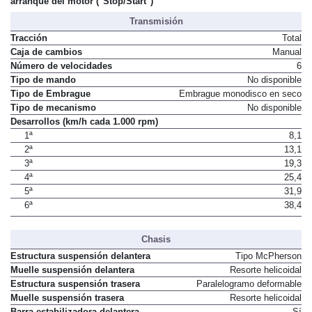
arranque del motor ("Stop/Start")
Transmisión
Tracción
Total
Caja de cambios
Manual
Número de velocidades
6
Tipo de mando
No disponible
Tipo de Embrague
Embrague monodisco en seco
Tipo de mecanismo
No disponible
Desarrollos (km/h cada 1.000 rpm)
1ª
8,1
2ª
13,1
3ª
19,3
4ª
25,4
5ª
31,9
6ª
38,4
Chasis
Estructura suspensión delantera
Tipo McPherson
Muelle suspensión delantera
Resorte helicoidal
Estructura suspensión trasera
Paralelogramo deformable
Muelle suspensión trasera
Resorte helicoidal
Barra estabilizadora delantera
Sí