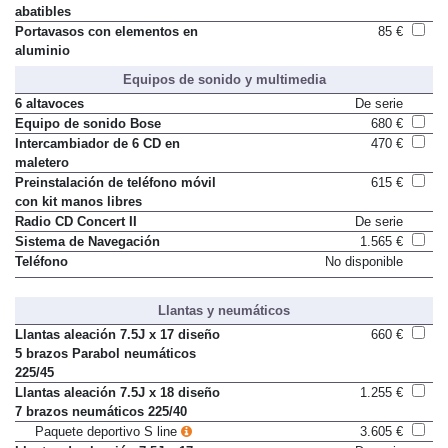
abatibles
Portavasos con elementos en
85 €
aluminio
Equipos de sonido y multimedia
6 altavoces
De serie
Equipo de sonido Bose
680 €
Intercambiador de 6 CD en
470 €
maletero
Preinstalación de teléfono móvil
615 €
con kit manos libres
Radio CD Concert II
De serie
Sistema de Navegación
1.565 €
Teléfono
No disponible
Llantas y neumáticos
Llantas aleación 7.5J x 17 diseño
660 €
5 brazos Parabol neumáticos
225/45
Llantas aleación 7.5J x 18 diseño
1.255 €
7 brazos neumáticos 225/40
Paquete deportivo S line
3.605 €