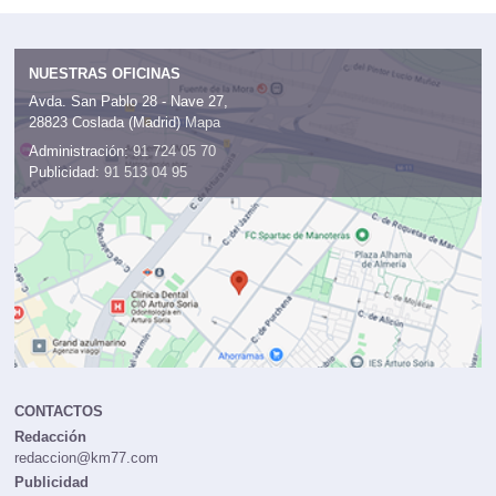
NUESTRAS OFICINAS
Avda. San Pablo 28 - Nave 27,
28823 Coslada (Madrid)
Mapa
Administración:
91 724 05 70
Publicidad:
91 513 04 95
CONTACTOS
Redacción
redaccion@km77.com
Publicidad