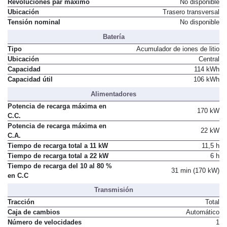
Revoluciones par máximo
No disponible
Ubicación
Trasero transversal
Tensión nominal
No disponible
Batería
Tipo
Acumulador de iones de litio
Ubicación
Central
Capacidad
114 kWh
Capacidad útil
106 kWh
Alimentadores
Potencia de recarga máxima en
170 kW
C.C.
Potencia de recarga máxima en
22 kW
C.A.
Tiempo de recarga total a 11 kW
11,5 h
Tiempo de recarga total a 22 kW
6 h
Tiempo de recarga del 10 al 80 %
31 min (170 kW)
en C.C
Transmisión
Tracción
Total
Caja de cambios
Automático
Número de velocidades
1