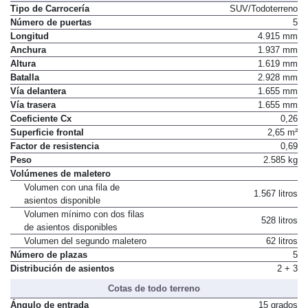
Tipo de Carrocería
SUV/Todoterreno
Número de puertas
5
Longitud
4.915 mm
Anchura
1.937 mm
Altura
1.619 mm
Batalla
2.928 mm
Vía delantera
1.655 mm
Vía trasera
1.655 mm
Coeficiente Cx
0,26
Superficie frontal
2,65 m²
Factor de resistencia
0,69
Peso
2.585 kg
Volúmenes de maletero
Volumen con una fila de
1.567 litros
asientos disponible
Volumen mínimo con dos filas
528 litros
de asientos disponibles
Volumen del segundo maletero
62 litros
Número de plazas
5
Distribución de asientos
2 + 3
Cotas de todo terreno
Ángulo de entrada
15 grados