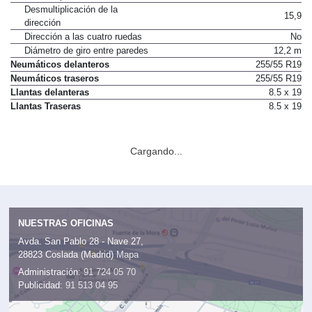
Desmultiplicación de la
15,9
dirección
Dirección a las cuatro ruedas
No
Diámetro de giro entre paredes
12,2 m
Neumáticos delanteros
255/55 R19
Neumáticos traseros
255/55 R19
Llantas delanteras
8.5 x 19
Llantas Traseras
8.5 x 19
Cargando...
NUESTRAS OFICINAS
Avda. San Pablo 28 - Nave 27,
28823 Coslada (Madrid)
Mapa
Administración:
91 724 05 70
Publicidad:
91 513 04 95