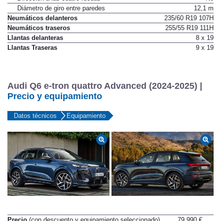
Dirección a las cuatro ruedas
No
Diámetro de giro entre paredes
12,1 m
Neumáticos delanteros
235/60 R19 107H
Neumáticos traseros
255/55 R19 111H
Llantas delanteras
8 x 19
Llantas Traseras
9 x 19
Audi Q6 e-tron quattro Advanced (2024-2025) |
Precio y equipamiento
Datos técnicos
Equipamiento