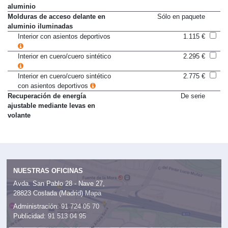
Molduras de acceso delante en
De serie
aluminio
Molduras de acceso delante en
Sólo en paquete
aluminio iluminadas
Interior con asientos deportivos
1.115 €
Interior en cuero/cuero sintético
2.295 €
Interior en cuero/cuero sintético
2.775 €
con asientos deportivos
Recuperación de energía
De serie
ajustable mediante levas en
volante
NUESTRAS OFICINAS
Avda. San Pablo 28 - Nave 27,
28823 Coslada (Madrid)
Mapa
Administración:
91 724 05 70
Publicidad:
91 513 04 95