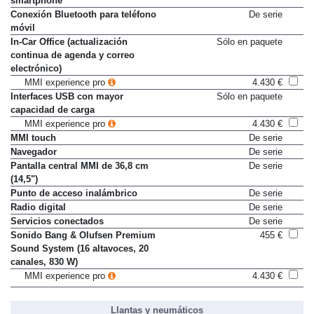
smartphone
Conexión Bluetooth para teléfono
De serie
móvil
In-Car Office (actualización
Sólo en paquete
continua de agenda y correo
electrónico)
MMI experience pro
4.430 €
Interfaces USB con mayor
Sólo en paquete
capacidad de carga
MMI experience pro
4.430 €
MMI touch
De serie
Navegador
De serie
Pantalla central MMI de 36,8 cm
De serie
(14,5")
Punto de acceso inalámbrico
De serie
Radio digital
De serie
Servicios conectados
De serie
Sonido Bang & Olufsen Premium
455 €
Sound System (16 altavoces, 20
canales, 830 W)
MMI experience pro
4.430 €