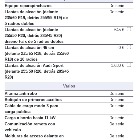
Llantas y neumáticos
Equipo reparapinchazos
De serie
Llantas de aleación (delante
De serie
235/60 R19, detrás 255/55 R19) de
5 radios dobles
Llantas de aleación (delante
645 €
255/50 R20, detrás 285/45 R20)
diseño Falx de 5 radios dobles
Llantas de aleación 46 cm
0 €
(delante 235/65 R18, detrás 255/60
R18) de 10 radios
Llantas de aleación Audi Sport
1.630 €
(delante 255/50 R20, detrás 285/45
R20)
Varios
Alarma antirrobo
De serie
Botiquín de primeros auxilios
De serie
Cable de carga modo 3 para
De serie
carga pública
Carga a bordo hasta 11 kW
De serie
Comunicación remota con
De serie
vehículo