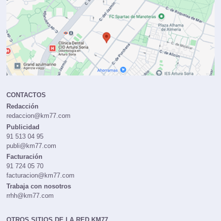
CONTACTOS
Redacción
redaccion@km77.com
Publicidad
91 513 04 95
publi@km77.com
Facturación
91 724 05 70
facturacion@km77.com
Trabaja con nosotros
rrhh@km77.com