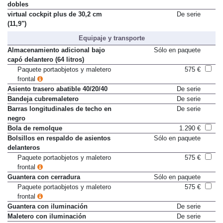
Volante de cuero de radios
De serie
dobles
virtual cockpit plus de 30,2 cm
De serie
(11,9")
Equipaje y transporte
Almacenamiento adicional bajo
Sólo en paquete
capó delantero (64 litros)
Paquete portaobjetos y maletero
575 €
frontal
Asiento trasero abatible 40/20/40
De serie
Bandeja cubremaletero
De serie
Barras longitudinales de techo en
De serie
negro
Bola de remolque
1.290 €
Bolsillos en respaldo de asientos
Sólo en paquete
delanteros
Paquete portaobjetos y maletero
575 €
frontal
Guantera con cerradura
Sólo en paquete
Paquete portaobjetos y maletero
575 €
frontal
Guantera con iluminación
De serie