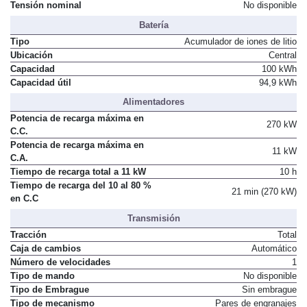
Ubicación
Trasero transversal
Tensión nominal
No disponible
Batería
Tipo
Acumulador de iones de litio
Ubicación
Central
Capacidad
100 kWh
Capacidad útil
94,9 kWh
Alimentadores
Potencia de recarga máxima en
270 kW
C.C.
Potencia de recarga máxima en
11 kW
C.A.
Tiempo de recarga total a 11 kW
10 h
Tiempo de recarga del 10 al 80 %
21 min (270 kW)
en C.C
Transmisión
Tracción
Total
Caja de cambios
Automático
Número de velocidades
1
Tipo de mando
No disponible
Tipo de Embrague
Sin embrague