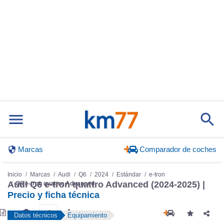
Marcas
Comparador de coches
Inicio
Marcas
Audi
Q6
2024
Estándar
e-tron
Q6 e-tron quattro Advanced
Audi Q6 e-tron quattro Advanced (2024-2025) |
Precio y ficha técnica
Datos técnicos
Equipamiento