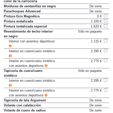
Manecillas de las puertas en el
De serie
color de la carrocería
Molduras de ventanillas en negro
De serie
Parachoques Advanced
De serie
Pintura Gris Magnético
0 €
Pintura metalizada
1.100 €
Pintura metalizada especial
1.620 €
Revestimiento de techo interior
Sólo en paquete
en negro
Interior con asientos deportivos
1.115 €
Interior en cuero/cuero sintético
2.295 €
Interior en cuero/cuero sintético
2.775 €
con asientos deportivos
Tapicería de cuero/cuero
Sólo en paquete
sintético
Interior en cuero/cuero sintético
2.295 €
Interior en cuero/cuero sintético
2.775 €
con asientos deportivos
Tapicería de tela Argument
De serie
Volante con calefacción
De serie