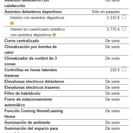
Asientos delanteros con
De serie
calefacción
Asientos delanteros deportivos
Sólo en paquete
Interior con asientos deportivos
1.115 €
Interior en cuero/cuero sintético
2.775 €
con asientos deportivos
Cierre centralizado
De serie
Climatización por bomba de
De serie
calor
Climatizador de confort de 3
De serie
zonas
Cortinillas en lunas laterales
210 €
traseras
Elevalunas electricos delanteros
De serie
Elevalunas electricos traseros
De serie
Filtro de habitáculo
De serie
Freno de estacionamiento
De serie
automático
Función Coming Home/Leaving
De serie
Home
Iluminación de ambiente
De serie