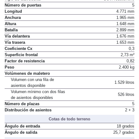
Tipo de Carrocería
SUV/Todoterreno
Número de puertas
5
Longitud
4.771 mm
Anchura
1.965 mm
Altura
1.648 mm
Batalla
2.899 mm
Vía delantera
1.676 mm
Vía trasera
1.653 mm
Coeficiente Cx
0,3
Superficie frontal
2,73 m²
Factor de resistencia
0,82
Peso
2.400 kg
Volúmenes de maletero
Volumen con una fila de
1.529 litros
asientos disponible
Volumen mínimo con dos filas
526 litros
de asientos disponibles
Número de plazas
5
Distribución de asientos
2 + 3
Cotas de todo terreno
Ángulo de entrada
18 grados
Ángulo de salida
25,7 grados