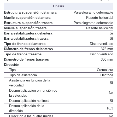
Tipo de mecanismo
Pares de engranajes
Chasis
Estructura suspensión delantera
Paralelogramo deformable
Muelle suspensión delantera
Resorte helicoidal
Estructura suspensión trasera
Paralelogramo deformable
Muelle suspensión trasera
Resorte helicoidal
Barra estabilizadora delantera
Sí
Barra estabilizadora trasera
Sí
Tipo de frenos delanteros
Disco ventilado
Diámetro de frenos delanteros
375 mm
Tipo de frenos traseros
Disco ventilado
Diámetro de frenos traseros
350 mm
Dirección
Tipo
Cremallera
Tipo de asistencia
Eléctrica
Asistencia en función de la
Sí
velocidad
Desmultiplicacion en función de
No
la velocidad
Desmultiplicación no lineal
Sí
Desmultiplicación de la
16,3
dirección