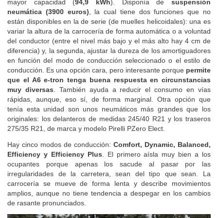
mayor capacidad (
94,9 kWh
). Disponía de
suspensión
neumática (3900 euros)
, la cual tiene dos funciones que no
están disponibles en la de serie (de muelles helicoidales): una es
variar la altura de la carrocería de forma automática o a voluntad
del conductor (entre el nivel más bajo y el más alto hay 4 cm de
diferencia) y, la segunda, ajustar la dureza de los amortiguadores
en función del modo de conducción seleccionado o el estilo de
conducción. Es una opción cara, pero interesante porque
permite
que el A6 e-tron tenga buena respuesta en circunstancias
muy diversas
. También ayuda a reducir el consumo en vías
rápidas, aunque, eso sí, de forma marginal. Otra opción que
tenía esta unidad son unos neumáticos más grandes que los
originales: los delanteros de medidas 245/40 R21 y los traseros
275/35 R21, de marca y modelo Pirelli PZero Elect.
Hay cinco modos de conducción:
Comfort, Dynamic, Balanced,
Efficiency y Efficiency Plus
. El primero aísla muy bien a los
ocupantes porque apenas los sacude al pasar por las
irregularidades de la carretera, sean del tipo que sean. La
carrocería se mueve de forma lenta y describe movimientos
amplios, aunque no tiene tendencia a despegar en los cambios
de rasante pronunciados.