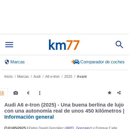
Marcas
Comparador de coches
Inicio
Marcas
Audi
A6 e-tron
2025
Avant
Audi A6 e-tron (2025) - Una buena berlina de lujo
con una autonomía real de unos 450 kilómetros |
Información general
01/05/2025 |
Pablo David González (
@PD_Gonzalez
) y Enrique Calle