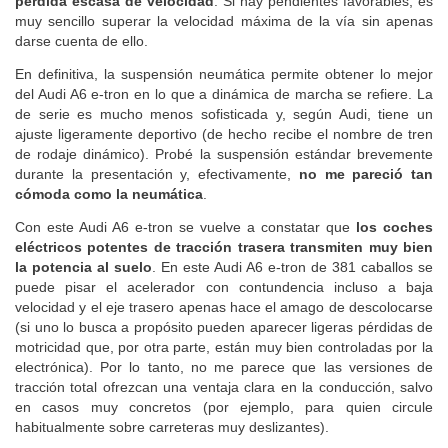
pérdida escasa de velocidad
. Si hay pendientes favorables, es
muy sencillo superar la velocidad máxima de la vía sin apenas
darse cuenta de ello.
En definitiva, la suspensión neumática permite obtener lo mejor
del Audi A6 e-tron en lo que a dinámica de marcha se refiere. La
de serie es mucho menos sofisticada y, según Audi, tiene un
ajuste ligeramente deportivo (de hecho recibe el nombre de tren
de rodaje dinámico). Probé la suspensión estándar brevemente
durante la presentación y, efectivamente,
no me pareció tan
cómoda como la neumática
.
Con este Audi A6 e-tron se vuelve a constatar que
los coches
eléctricos potentes de tracción trasera transmiten muy bien
la potencia al suelo
. En este Audi A6 e-tron de 381 caballos se
puede pisar el acelerador con contundencia incluso a baja
velocidad y el eje trasero apenas hace el amago de descolocarse
(si uno lo busca a propósito pueden aparecer ligeras pérdidas de
motricidad que, por otra parte, están muy bien controladas por la
electrónica). Por lo tanto, no me parece que las versiones de
tracción total ofrezcan una ventaja clara en la conducción, salvo
en casos muy concretos (por ejemplo, para quien circule
habitualmente sobre carreteras muy deslizantes).