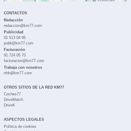
CONTACTOS
Redacción
redaccion@km77.com
Publicidad
91 513 04 95
publi@km77.com
Facturación
91 724 05 70
facturacion@km77.com
Trabaja con nosotros
rrhh@km77.com
OTROS SITIOS DE LA RED KM77
Coches77
DriveMatch
DriveK
ASPECTOS LEGALES
Política de cookies