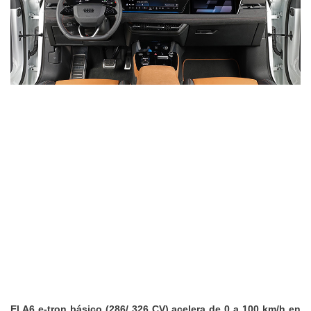
El A6 e-tron básico (286/ 326 CV) acelera de 0 a 100 km/h en