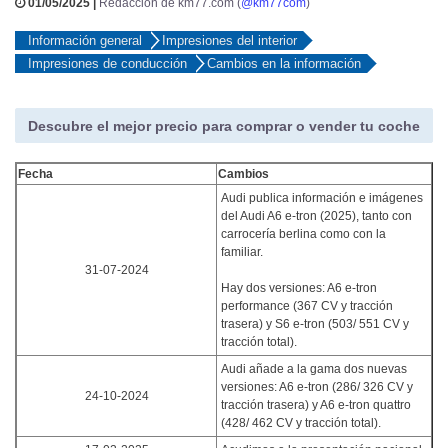
01/05/2025 |
Redacción de km77.com (
@km77com
)
Información general
Impresiones del interior
Impresiones de conducción
Cambios en la información
Descubre el mejor precio para comprar o vender tu coche
Fecha
Cambios
Audi publica información e imágenes
del Audi A6 e-tron (2025), tanto con
carrocería berlina como con la
familiar.
31-07-2024
Hay dos versiones: A6 e-tron
performance (367 CV y tracción
trasera) y S6 e-tron (503/ 551 CV y
tracción total).
Audi añade a la gama dos nuevas
versiones: A6 e-tron (286/ 326 CV y
24-10-2024
tracción trasera) y A6 e-tron quattro
(428/ 462 CV y tracción total).