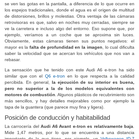
se ven las gotas en la pantalla, a diferencia de lo que ocurre en
los espejos tradicionales, donde el agua es el origen de multitud
de distorsiones, brillos y molestias. Otra ventaja de las cámaras
retrovisoras es que, salvo en noches muy cerradas, siempre se
ve la carretera e incluso algo del entorno. Eso supone que, por
ejemplo, veríamos a un coche que se aproxima sin luces.
Obviamente, estas cámaras tienen sus puntos negativos: el
mayor es la
falta de profundidad en la imagen
, lo cual dificulta
saber la velocidad que se acercan los vehículos que nos van a
rebasar.
La sensación que he tenido con este Audi A6 e-tron ha sido
similar que con el
Q6 e-tron
en lo que respecta a la calidad
percibida. En general,
la ejecución de su interior es buena,
pero no superior a la de los modelos equivalentes con
motores de combustión
. Algunos plásticos de recubrimiento son
más sencillos, y hay detalles mejorables como por ejemplo la
tapa de la guantera (que parece muy fina y ligera).
Posición de conducción y habitabilidad
La carrocería del
Audi A6 Avant e-tron es relativamente baja
.
Mide 1,47 metros, por lo que se encuentra a una distancia
importante de la que tiene, por ejemplo, un
Volkswagen ID.7