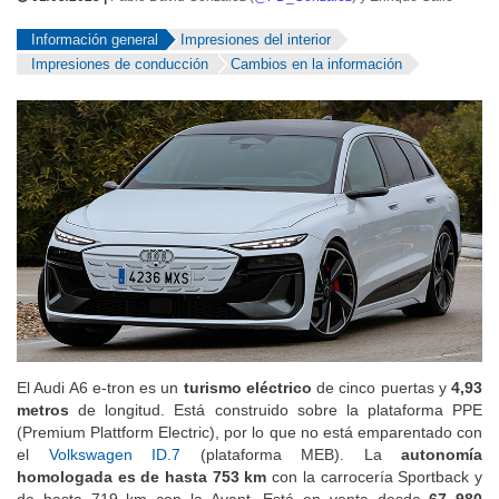
Información general
Impresiones del interior
Impresiones de conducción
Cambios en la información
El Audi A6 e-tron es un
turismo eléctrico
de cinco puertas y
4,93
metros
de longitud. Está construido sobre la plataforma PPE
(Premium Plattform Electric), por lo que no está emparentado con
el
Volkswagen ID.7
(plataforma MEB). La
autonomía
homologada es de hasta 753 km
con la carrocería Sportback y
de hasta 719 km con la Avant. Está en venta desde
67 980