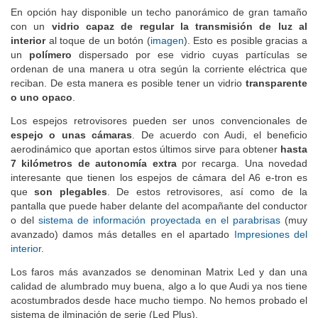
En opción hay disponible un techo panorámico de gran tamaño
con un
vidrio capaz de regular la transmisión de luz al
interior
al toque de un botón (
imagen
). Esto es posible gracias a
un
polímero
dispersado por ese vidrio cuyas partículas se
ordenan de una manera u otra según la corriente eléctrica que
reciban. De esta manera es posible tener un vidrio
transparente
o uno opaco
.
Los espejos retrovisores pueden ser unos convencionales de
espejo o unas cámaras
. De acuerdo con Audi, el beneficio
aerodinámico que aportan estos últimos sirve para obtener
hasta
7 kilómetros de autonomía extra
por recarga. Una novedad
interesante que tienen los espejos de cámara del A6 e-tron es
que
son plegables
. De estos retrovisores, así como de la
pantalla que puede haber delante del acompañante del conductor
o del
sistema de información proyectada en el parabrisas
(muy
avanzado) damos más detalles en el apartado
Impresiones del
interior
.
Los faros más avanzados se denominan Matrix Led y dan una
calidad de alumbrado muy buena, algo a lo que Audi ya nos tiene
acostumbrados desde hace mucho tiempo. No hemos probado el
sistema de ilminación de serie (Led Plus).