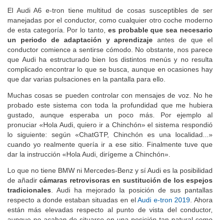
El Audi A6 e-tron tiene multitud de cosas susceptibles de ser
manejadas por el conductor, como cualquier otro coche moderno
de esta categoría. Por lo tanto,
es probable que sea necesario
un periodo de adaptación y aprendizaje
antes de que el
conductor comience a sentirse cómodo. No obstante, nos parece
que Audi ha estructurado bien los distintos menús y no resulta
complicado encontrar lo que se busca, aunque en ocasiones hay
que dar varias pulsaciones en la pantalla para ello.
Muchas cosas se pueden controlar con mensajes de voz. No he
probado este sistema con toda la profundidad que me hubiera
gustado, aunque esperaba un poco más. Por ejemplo al
pronuciar «Hola Audi, quiero ir a Chinchón» el sistema respondió
lo siguiente: según «ChatGTP, Chinchón es una localidad...»
cuando yo realmente quería ir a ese sitio. Finalmente tuve que
dar la instrucción «Hola Audi, dirígeme a Chinchón».
Lo que no tiene BMW ni Mercedes-Benz y sí Audi es la posibilidad
de añadir
cámaras retrovisoras en sustitución de los espejos
tradicionales
. Audi ha mejorado la posición de sus pantallas
respecto a donde estaban situadas en el
Audi e-tron 2019
. Ahora
están más elevadas respecto al punto de vista del conductor,
aunque no acaban de situarse en una posición tan natural como