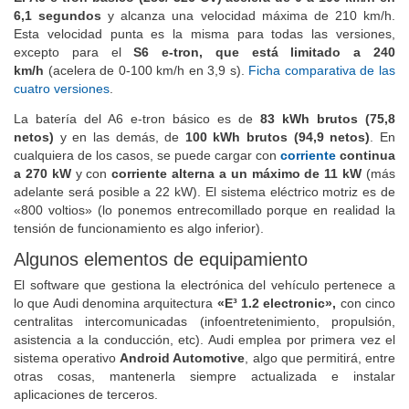
6,1 segundos
y alcanza una velocidad máxima de 210 km/h.
Esta velocidad punta es la misma para todas las versiones,
excepto para el
S6 e-tron, que está limitado a 240
km/h
(acelera de 0-100 km/h en 3,9 s).
Ficha comparativa de las
cuatro versiones
.
La batería del A6 e-tron básico es de
83 kWh brutos (75,8
netos)
y en las demás, de
100 kWh brutos (94,9 netos)
. En
cualquiera de los casos, se puede cargar con
corriente
continua
a 270 kW
y con
corriente alterna a un máximo de 11 kW
(más
adelante será posible a 22 kW). El sistema eléctrico motriz es de
«800 voltios» (lo ponemos entrecomillado porque en realidad la
tensión de funcionamiento es algo inferior).
Algunos elementos de equipamiento
El software que gestiona la electrónica del vehículo pertenece a
lo que Audi denomina arquitectura
«E³ 1.2 electronic»,
con
cinco
centralitas intercomunicadas (infoentretenimiento, propulsión,
asistencia a la conducción, etc). Audi emplea por primera vez el
sistema operativo
Android Automotive
, algo que permitirá, entre
otras cosas, mantenerla siempre actualizada e instalar
aplicaciones de terceros.