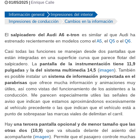
01/05/2025 |
Enrique Calle
Información general
Impresiones del interior
Impresiones de conducción
Cambios en la información
El
salpicadero del Audi A6 e-tron
es similar al que Audi ha
estrenado recientemente en modelos como el
A5
, el
Q5
o el
Q6
.
Casi todas las funciones se manejan desde dos pantallas que
están integradas en una superficie curva que parece flotar del
salpicadero. La
pantalla de la instrumentación tiene 11,9
pulgadas
y
la del sistema multimedia 14,5
(
imagen
).
También
es posible instalar un
sistema de información proyectada en el
parabrisas
que ofrece mucha información y animaciones muy
útiles, así como vistas del funcionamiento de los asistentes a la
conducción. Me parecen especialmente utiles las señales de
aviso que indican que estamos aproximándonos excesivamente
al vehículo precedente o las que indican que el vehículo está a
punto de sobrepasar las marcas viales de delimitan el carril.
Hay
una tercera pantalla opcional y de menor tamaño que las
otras dos (10,9)
que va situada delante del asiento del
acompañante (
imagen
). Permite que el pasajero controle muchas