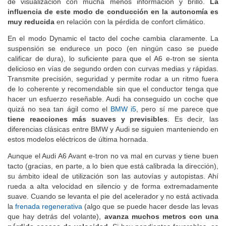
de visualización con mucha menos información y brillo.
La
influencia de este modo de conducción en la autonomía es
muy reducida
en relación con la pérdida de confort climático.
En el modo Dynamic el tacto del coche cambia claramente. La
suspensión se endurece un poco (en ningún caso se puede
calificar de dura), lo suficiente para que el A6 e-tron se sienta
delicioso en vías de segundo orden con curvas medias y rápidas.
Transmite precisión, seguridad y permite rodar a un ritmo fuera
de lo coherente y recomendable sin que el conductor tenga que
hacer un esfuerzo reseñable. Audi ha conseguido un coche que
quizá no sea tan ágil como el
BMW i5
, pero sí me parece que
tiene reacciones más suaves y previsibles
. Es decir, las
diferencias clásicas entre BMW y Audi se siguien manteniendo en
estos modelos eléctricos de última hornada.
Aunque el Audi A6 Avant e-tron no va mal en curvas y tiene buen
tacto (gracias, en parte, a lo bien que está calibrada la dirección),
su ámbito ideal de utilización son las autovías y autopistas. Ahí
rueda a alta velocidad en silencio y de forma extremadamente
suave. Cuando se levanta el pie del acelerador y no está activada
la
frenada regenerativa
(algo que se puede hacer desde las levas
que hay detrás del volante),
avanza muchos metros con una