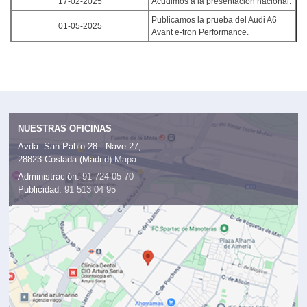
17-02-2025
Acudimos a la presentación nacional.
Publicamos la prueba del Audi A6
01-05-2025
Avant e-tron Performance.
NUESTRAS OFICINAS
Avda. San Pablo 28 - Nave 27,
28823 Coslada (Madrid)
Mapa
Administración:
91 724 05 70
Publicidad:
91 513 04 95