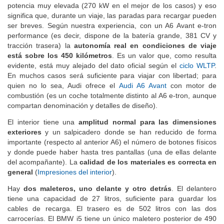
potencia muy elevada (270 kW en el mejor de los casos) y eso
significa que, durante un viaje, las paradas para recargar pueden
ser breves. Según nuestra experiencia, con un A6 Avant e-tron
performance (es decir, dispone de la batería grande, 381 CV y
tracción trasera) la
autonomía real en condiciones de viaje
está sobre los 450 kilómetros
. Es
un valor que, como resulta
evidente, está muy alejado del dato oficial según el
ciclo WLTP
.
En muchos casos será suficiente para viajar con libertad; para
quien no lo sea, Audi ofrece el
Audi A6 Avant
con motor de
combustión (es un coche totalmente distinto al A6 e-tron, aunque
compartan denominación y detalles de diseño).
El interior tiene una
amplitud normal para las dimensiones
exteriores
y un salpicadero donde se han reducido de forma
importante (respecto al anterior A6) el número de botones físicos
y donde puede haber hasta tres pantallas (una de ellas delante
del acompañante). La
calidad de los materiales es correcta en
general
(
Impresiones del interior
).
Hay
dos maleteros, uno delante y otro detrás
. El delantero
tiene una capacidad de 27 litros, suficiente para guardar los
cables de recarga. El trasero es de 502 litros con las dos
carrocerías. El BMW i5 tiene un único maletero posterior de 490