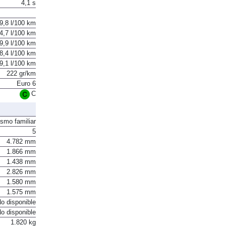
4,1 s
9,8 l/100 km
4,7 l/100 km
9,9 l/100 km
8,4 l/100 km
9,1 l/100 km
222 gr/km
Euro 6
C
ismo familiar
5
4.782 mm
1.866 mm
1.438 mm
2.826 mm
1.580 mm
1.575 mm
o disponible
o disponible
1.820 kg