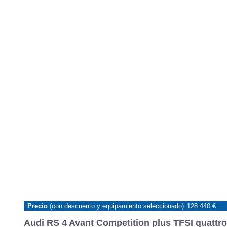
Precio
(con descuento y equipamiento seleccionado)
128.440 €
Audi RS 4 Avant Competition plus TFSI quattro 