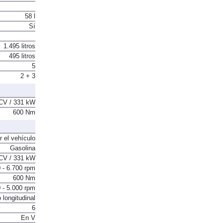
58 l
Sí
1.495 litros
495 litros
5
2 + 3
CV / 331 kW
600 Nm
r el vehículo
Gasolina
CV / 331 kW
 - 6.700 rpm
600 Nm
 - 5.000 rpm
 longitudinal
6
En V