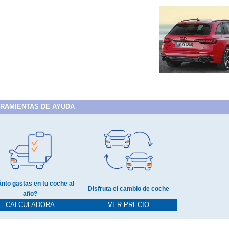
RAMIENTAS DE AYUDA
nto gastas en tu coche al
Disfruta el cambio de coche
año?
CALCULADORA
VER PRECIO