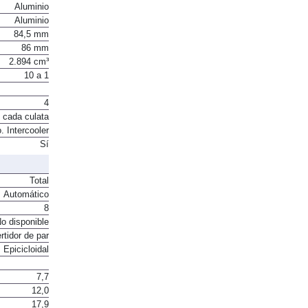
Aluminio
Aluminio
84,5 mm
86 mm
2.894 cm³
10 a 1
4
 cada culata
. Intercooler
Sí
Total
Automático
8
o disponible
rtidor de par
Epicicloidal
7,7
12,0
17,9