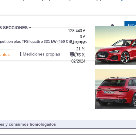
BU
S SECCIONES
128.440 €
infor
0 €
tition plus TFSI quattro 331 kW (450 CV) tiptronic
94.615 €
21 %
Mediciones propias
Todo
entos
14,75 %
02/2024
nes y consumos homologados