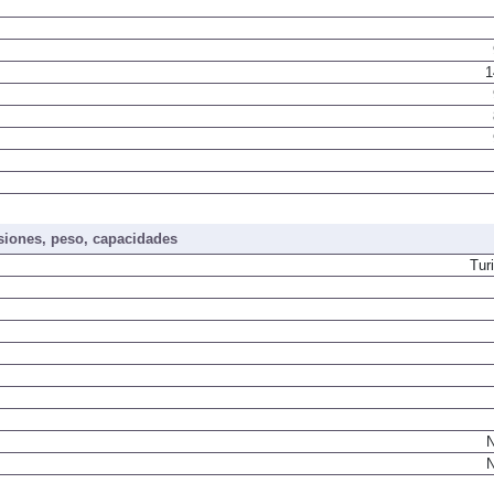
1
iones, peso, capacidades
Tur
N
N