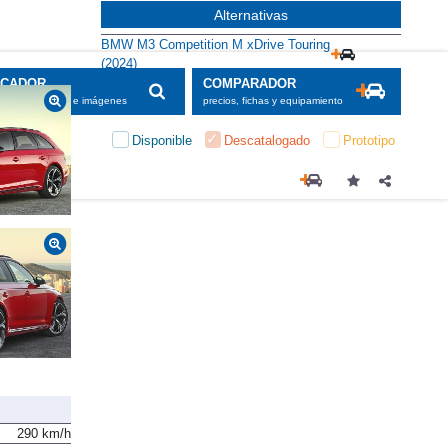
Alternativas
BMW M3 Competition M xDrive Touring
(2024)
SCADOR
COMPARADOR
maciones, fichas e imágenes
precios, fichas y equipamiento
Disponible
Descatalogado
Prototipo
290 km/h