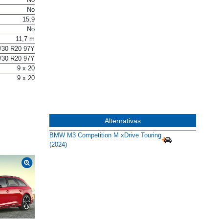
No
15,9
No
11,7 m
/30 R20 97Y
/30 R20 97Y
9 x 20
9 x 20
Alternativas
BMW M3 Competition M xDrive Touring
(2024)