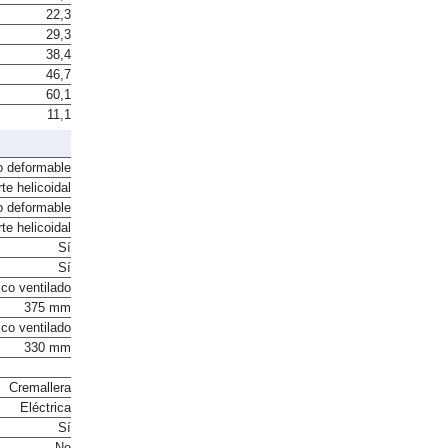
22,3
29,3
38,4
46,7
60,1
11,1
o deformable
te helicoidal
o deformable
te helicoidal
Sí
Sí
co ventilado
375 mm
co ventilado
330 mm
Cremallera
Eléctrica
Sí
No