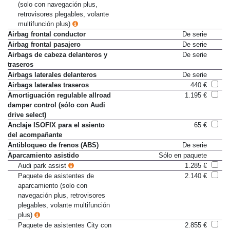
asistentes de aparcamiento
(solo con navegación plus,
retrovisores plegables, volante
multifunción plus)
Airbag frontal conductor
De serie
Airbag frontal pasajero
De serie
Airbags de cabeza delanteros y
De serie
traseros
Airbags laterales delanteros
De serie
Airbags laterales traseros
440 €
Amortiguación regulable allroad
1.195 €
damper control (sólo con Audi
drive select)
Anclaje ISOFIX para el asiento
65 €
del acompañante
Antibloqueo de frenos (ABS)
De serie
Aparcamiento asistido
Sólo en paquete
Audi park assist
1.285 €
Paquete de asistentes de
2.140 €
aparcamiento (solo con
navegación plus, retrovisores
plegables, volante multifunción
plus)