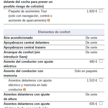
pre sense front (vigila el tráfico
Sólo en paquete
delante del coche para prever un
posible riesgo de colisión)
Paquete de asistentes Tour
1.820 €
(solo con navegación, control o
asistente de aparcamiento)
Elementos de confort
Aire acondicionado
De serie
Apoyabrazos central delantero
De serie
Apoyabrazos central trasero
De serie
Arranque de confort (sin
De serie
introducir llave)
Asiento del conductor con ajuste
490 €
eléctrico
Asiento del conductor con
Sólo en paquete
memoria
Asientos delanteros con ajuste
1.510 €
eléctrico y memoria en lado
conductor
Asientos delanteros con ajuste
De serie
de altura
Asientos delanteros con ajuste
935 €