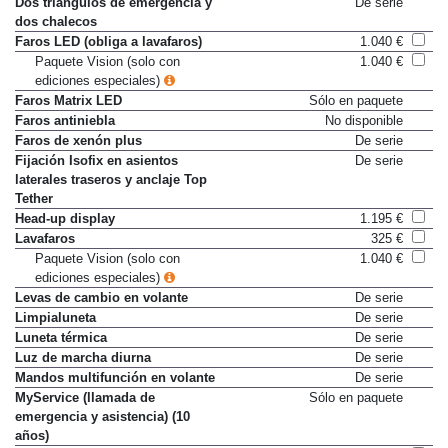
Dos triángulos de emergencia y
De serie
dos chalecos
Faros LED (obliga a lavafaros)
1.040 €
Paquete Vision (solo con
1.040 €
ediciones especiales)
Faros Matrix LED
Sólo en paquete
Faros antiniebla
No disponible
Faros de xenón plus
De serie
Fijación Isofix en asientos
De serie
laterales traseros y anclaje Top
Tether
Head-up display
1.195 €
Lavafaros
325 €
Paquete Vision (solo con
1.040 €
ediciones especiales)
Levas de cambio en volante
De serie
Limpialuneta
De serie
Luneta térmica
De serie
Luz de marcha diurna
De serie
Mandos multifunción en volante
De serie
MyService (llamada de
Sólo en paquete
emergencia y asistencia) (10