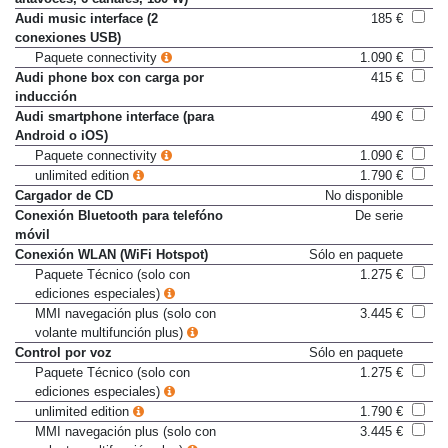
altavoces, 6 canales, 180 W)
Audi music interface (2
185 €
conexiones USB)
Paquete connectivity
1.090 €
Audi phone box con carga por
415 €
inducción
Audi smartphone interface (para
490 €
Android o iOS)
Paquete connectivity
1.090 €
unlimited edition
1.790 €
Cargador de CD
No disponible
Conexión Bluetooth para telefóno
De serie
móvil
Conexión WLAN (WiFi Hotspot)
Sólo en paquete
Paquete Técnico (solo con
1.275 €
ediciones especiales)
MMI navegación plus (solo con
3.445 €
volante multifunción plus)
Control por voz
Sólo en paquete
Paquete Técnico (solo con
1.275 €
ediciones especiales)
unlimited edition
1.790 €
MMI navegación plus (solo con
3.445 €