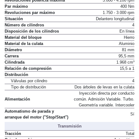
Revoluciones potencia máxima
3.800 - 4.200 rpm
Par máximo
400 Nm
Revoluciones par máximo
1.750 - 3.000 rpm
Situación
Delantero longitudinal
Número de cilindros
4
Disposición de los cilindros
En línea
Material del bloque
Hierro
Material de la culata
Aluminio
Diámetro
81 mm
Carrera
95,5 mm
Cilindrada
1.968 cm³
Relación de compresión
15,5 a 1
Distribución
Válvulas por cilindro
4
Tipo de distribución
Dos árboles de levas en la culata
Inyección directa por conducto
Alimentación
común. Admisión Variable. Turbo.
Geometría variable. Intercooler
Automatismo de parada y
Sí
arranque del motor ("Stop/Start")
Transmisión
Tracción
Total