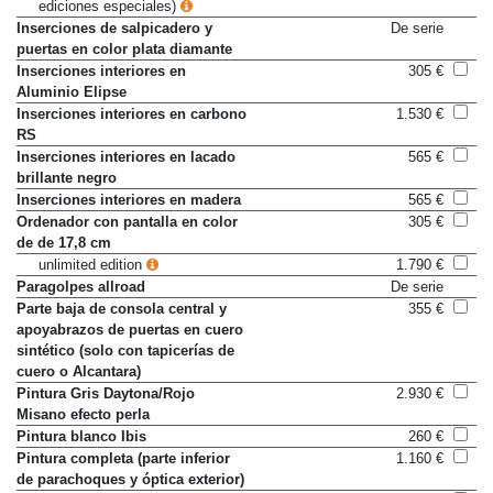
Paquete Técnico (solo con
1.275 €
ediciones especiales)
Inserciones de salpicadero y
De serie
puertas en color plata diamante
Inserciones interiores en
305 €
Aluminio Elipse
Inserciones interiores en carbono
1.530 €
RS
Inserciones interiores en lacado
565 €
brillante negro
Inserciones interiores en madera
565 €
Ordenador con pantalla en color
305 €
de de 17,8 cm
unlimited edition
1.790 €
Paragolpes allroad
De serie
Parte baja de consola central y
355 €
apoyabrazos de puertas en cuero
sintético (solo con tapicerías de
cuero o Alcantara)
Pintura Gris Daytona/Rojo
2.930 €
Misano efecto perla
Pintura blanco Ibis
260 €
Pintura completa (parte inferior
1.160 €