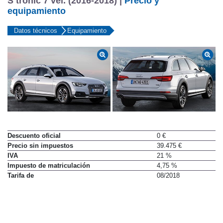
S tronic 7 vel. (2016-2018) |
Precio y
equipamiento
Datos técnicos
Equipamiento
Descuento oficial
0 €
Precio sin impuestos
39.475 €
IVA
21 %
Impuesto de matriculación
4,75 %
Tarifa de
08/2018