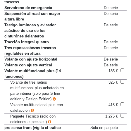
puertas traseras y elevalunas
traseros
Servofreno de emergencia
De serie
Suspensión allroad con mayor
De serie
altura libre
Testigo luminoso y avisador
De serie
acústico de uso de los
cinturónes delanteros
Tracción integral quattro
De serie
Tres reposacabezas traseros
De serie
regulables en altura
Volante con ajuste horizontal
De serie
Volante con ajuste vertical
De serie
Volante multifuncional plus (14
185 €
funciones)
Volante de tres radios
325 €
multifuncional plus achatado en
parte interior (solo para S line
edition y Design Edition)
Volante multifuncional plus con
415 €
calefacción
Paquete Técnico (solo con
1.275 €
ediciones especiales)