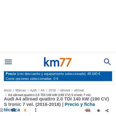
Marcas
Comparador de coches
Precio
(con descuento y equipamiento seleccionado)
49.640 €
Inicio
Marcas
Audi
A4
2016
allroad
allroad
Coste opciones seleccionadas:
0 €
A4 allroad quattro 2.0 TDI 140 kW (190 CV) S tronic 7 vel.
Audi A4 allroad quattro 2.0 TDI 140 kW (190 CV)
S tronic 7 vel. (2016-2018) |
Precio y ficha
técnica