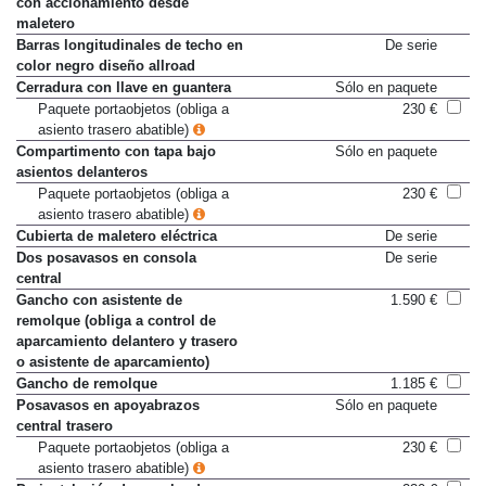
con accionamiento desde
maletero
Barras longitudinales de techo en
De serie
color negro diseño allroad
Cerradura con llave en guantera
Sólo en paquete
Paquete portaobjetos (obliga a
230 €
asiento trasero abatible)
Compartimento con tapa bajo
Sólo en paquete
asientos delanteros
Paquete portaobjetos (obliga a
230 €
asiento trasero abatible)
Cubierta de maletero eléctrica
De serie
Dos posavasos en consola
De serie
central
Gancho con asistente de
1.590 €
remolque (obliga a control de
aparcamiento delantero y trasero
o asistente de aparcamiento)
Gancho de remolque
1.185 €
Posavasos en apoyabrazos
Sólo en paquete
central trasero
Paquete portaobjetos (obliga a
230 €
asiento trasero abatible)