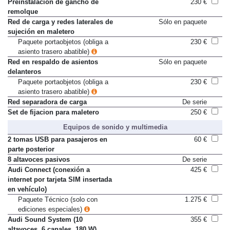
Preinstalación de gancho de
230 €
remolque
Red de carga y redes laterales de
Sólo en paquete
sujeción en maletero
Paquete portaobjetos (obliga a
230 €
asiento trasero abatible)
Red en respaldo de asientos
Sólo en paquete
delanteros
Paquete portaobjetos (obliga a
230 €
asiento trasero abatible)
Red separadora de carga
De serie
Set de fijacion para maletero
250 €
Equipos de sonido y multimedia
2 tomas USB para pasajeros en
60 €
parte posterior
8 altavoces pasivos
De serie
Audi Connect (conexión a
425 €
internet por tarjeta SIM insertada
en vehículo)
Paquete Técnico (solo con
1.275 €
ediciones especiales)
Audi Sound System (10
355 €