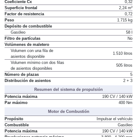
Vía trasera
1.566 mm
Coeficiente Cx
0,32
Superficie frontal
2,24 m²
Factor de resistencia
0,72
Peso
1.715 kg
Depósito de combustible
Gasóleo
58 l
Filtro de partículas
No
Volúmenes de maletero
Volumen con una fila de
1.510 litros
asientos disponible
Volumen mínimo con dos filas
505 litros
de asientos disponibles
Número de plazas
5
Distribución de asientos
2 + 3
Resumen del sistema de propulsión
Potencia máxima
190 CV / 140 kW
Par máximo
400 Nm
Motor de Combustión
Propósito
Impulsar el vehículo
Combustible
Gasóleo
Potencia máxima
190 CV / 140 kW