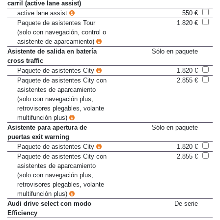
Asistente de mantenimiento de
Sólo en paquete
carril (active lane assist)
active lane assist
550 €
Paquete de asistentes Tour
1.820 €
(solo con navegación, control o
asistente de aparcamiento)
Asistente de salida en batería
Sólo en paquete
cross traffic
Paquete de asistentes City
1.820 €
Paquete de asistentes City con
2.855 €
asistentes de aparcamiento
(solo con navegación plus,
retrovisores plegables, volante
multifunción plus)
Asistente para apertura de
Sólo en paquete
puertas exit warning
Paquete de asistentes City
1.820 €
Paquete de asistentes City con
2.855 €
asistentes de aparcamiento
(solo con navegación plus,
retrovisores plegables, volante
multifunción plus)
Audi drive select con modo
De serie