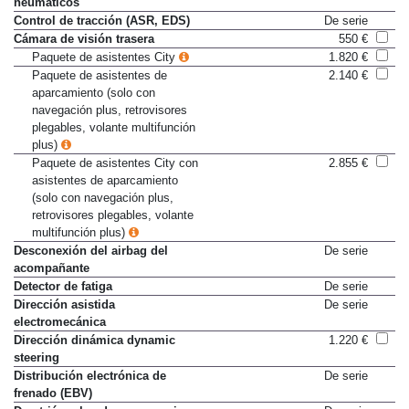
neumáticos
Control de tracción (ASR, EDS)
De serie
Cámara de visión trasera
550 €
Paquete de asistentes City
1.820 €
Paquete de asistentes de
2.140 €
aparcamiento (solo con
navegación plus, retrovisores
plegables, volante multifunción
plus)
Paquete de asistentes City con
2.855 €
asistentes de aparcamiento
(solo con navegación plus,
retrovisores plegables, volante
multifunción plus)
Desconexión del airbag del
De serie
acompañante
Detector de fatiga
De serie
Dirección asistida
De serie
electromecánica
Dirección dinámica dynamic
1.220 €
steering
Distribución electrónica de
De serie
frenado (EBV)