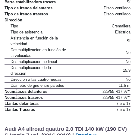
Barra estabilizadora delantera
Sí
Barra estabilizadora trasera
Sí
Tipo de frenos delanteros
Disco ventilado
Tipo de frenos traseros
Disco ventilado
Dirección
Tipo
Cremallera
Tipo de asistencia
Eléctrica
Asistencia en función de la
Sí
velocidad
Desmultiplicacion en función de
No
la velocidad
Desmultiplicación no lineal
No
Desmultiplicación de la
15,9
dirección
Dirección a las cuatro ruedas
No
Diámetro de giro entre paredes
11,6 m
Neumáticos delanteros
225/55 R17 97Y
Neumáticos traseros
225/55 R17 97Y
Llantas delanteras
7.5 x 17
Llantas Traseras
7.5 x 17
Audi A4 allroad quattro 2.0 TDI 140 kW (190 CV)