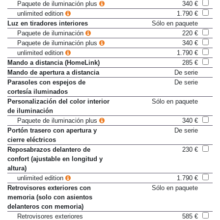
Paquete de iluminación
220 €
Paquete de iluminación plus
340 €
unlimited edition
1.790 €
Luz en tiradores interiores
Sólo en paquete
Paquete de iluminación
220 €
Paquete de iluminación plus
340 €
unlimited edition
1.790 €
Mando a distancia (HomeLink)
285 €
Mando de apertura a distancia
De serie
Parasoles con espejos de
De serie
cortesía iluminados
Personalización del color interior
Sólo en paquete
de iluminación
Paquete de iluminación plus
340 €
Portón trasero con apertura y
De serie
cierre eléctricos
Reposabrazos delantero de
230 €
confort (ajustable en longitud y
altura)
unlimited edition
1.790 €
Retrovisores exteriores con
Sólo en paquete
memoria (solo con asientos
delanteros con memoria)