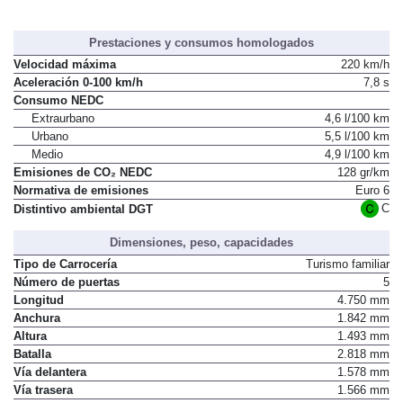
Prestaciones y consumos homologados
Velocidad máxima
220 km/h
Aceleración 0-100 km/h
7,8 s
Consumo NEDC
Extraurbano
4,6 l/100 km
Urbano
5,5 l/100 km
Medio
4,9 l/100 km
Emisiones de CO₂ NEDC
128 gr/km
Normativa de emisiones
Euro 6
C
Distintivo ambiental DGT
Dimensiones, peso, capacidades
Tipo de Carrocería
Turismo familiar
Número de puertas
5
Longitud
4.750 mm
Anchura
1.842 mm
Altura
1.493 mm
Batalla
2.818 mm
Vía delantera
1.578 mm