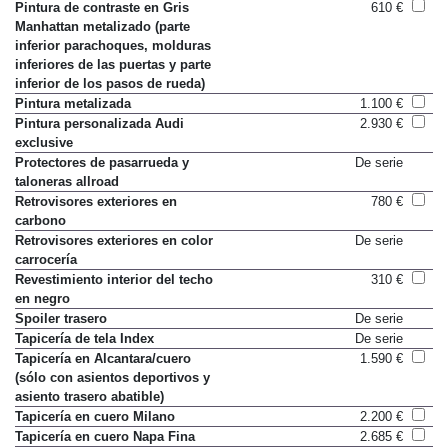
de parachoques y óptica exterior)
Pintura de contraste en Gris
610 €
Manhattan metalizado (parte
inferior parachoques, molduras
inferiores de las puertas y parte
inferior de los pasos de rueda)
Pintura metalizada
1.100 €
Pintura personalizada Audi
2.930 €
exclusive
Protectores de pasarrueda y
De serie
taloneras allroad
Retrovisores exteriores en
780 €
carbono
Retrovisores exteriores en color
De serie
carrocería
Revestimiento interior del techo
310 €
en negro
Spoiler trasero
De serie
Tapicería de tela Index
De serie
Tapicería en Alcantara/cuero
1.590 €
(sólo con asientos deportivos y
asiento trasero abatible)
Tapicería en cuero Milano
2.200 €