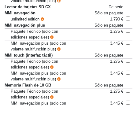
volante multifunción plus)
Lector de tarjetas SD CX
De serie
MMI navegación
Sólo en paquete
unlimited edition
1.790 €
MMI navegación plus
Sólo en paquete
Paquete Técnico (solo con
1.275 €
ediciones especiales)
MMI navegación plus (solo con
3.445 €
volante multifunción plus)
MMI touch (interfaz táctil)
Sólo en paquete
Paquete Técnico (solo con
1.275 €
ediciones especiales)
MMI navegación plus (solo con
3.445 €
volante multifunción plus)
Memoria Flash de 10 GB
Sólo en paquete
Paquete Técnico (solo con
1.275 €
ediciones especiales)
MMI navegación plus (solo con
3.445 €
volante multifunción plus)
Módulo LTE/UMTS con lector de
Sólo en paquete
tarjetas SIM
Paquete Técnico (solo con
1.275 €