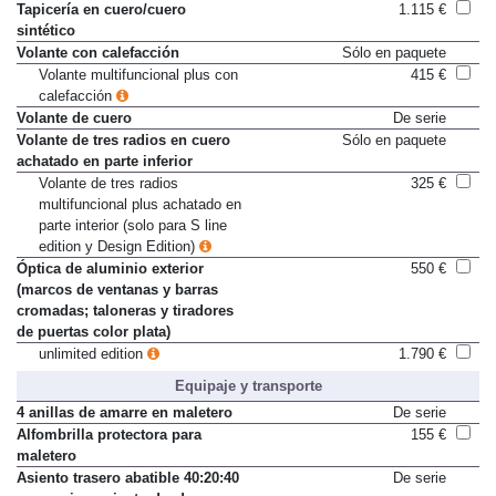
Tapicería en cuero Napa Fina
2.685 €
Tapicería en cuero/cuero
1.115 €
sintético
Volante con calefacción
Sólo en paquete
Volante multifuncional plus con
415 €
calefacción
Volante de cuero
De serie
Volante de tres radios en cuero
Sólo en paquete
achatado en parte inferior
Volante de tres radios
325 €
multifuncional plus achatado en
parte interior (solo para S line
edition y Design Edition)
Óptica de aluminio exterior
550 €
(marcos de ventanas y barras
cromadas; taloneras y tiradores
de puertas color plata)
unlimited edition
1.790 €
Equipaje y transporte
4 anillas de amarre en maletero
De serie
Alfombrilla protectora para
155 €
maletero
Asiento trasero abatible 40:20:40
De serie