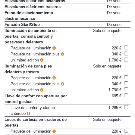
Elevalunas eléctricos delanteros
De serie
Elevalunas eléctricos traseros
De serie
Freno de estacionamiento
De serie
electromecánico
Función Start/Stop
De serie
Iluminación de ambiente en
Sólo en paquete
puertas, consola central y
posavasos delantero
Paquete de iluminación
220 €
Paquete de iluminación plus
340 €
unlimited edition
1.790 €
Iluminación de zona pies
Sólo en paquete
delantera y trasera
Paquete de iluminación
220 €
Paquete de iluminación plus
340 €
unlimited edition
1.790 €
Llave de confort con apertura por
695 €
control gestual
Llave de confort y alarma
1.285 €
antirrobo
Luces de cortesía en tiradores de
Sólo en paquete
puertas