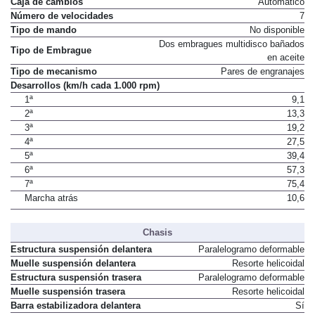
Caja de cambios
Automático
Número de velocidades
7
Tipo de mando
No disponible
Dos embragues multidisco bañados
Tipo de Embrague
en aceite
Tipo de mecanismo
Pares de engranajes
Desarrollos (km/h cada 1.000 rpm)
1ª
9,1
2ª
13,3
3ª
19,2
4ª
27,5
5ª
39,4
6ª
57,3
7ª
75,4
Marcha atrás
10,6
Chasis
Estructura suspensión delantera
Paralelogramo deformable
Muelle suspensión delantera
Resorte helicoidal
Estructura suspensión trasera
Paralelogramo deformable
Muelle suspensión trasera
Resorte helicoidal