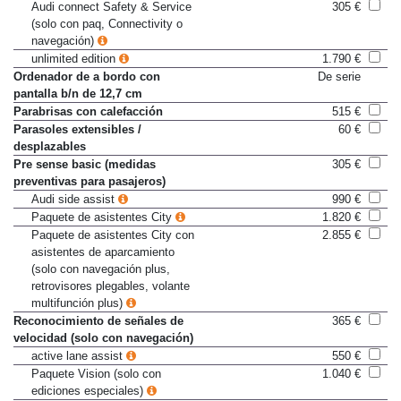
años)
Audi connect Safety & Service
305 €
(solo con paq, Connectivity o
navegación)
unlimited edition
1.790 €
Ordenador de a bordo con
De serie
pantalla b/n de 12,7 cm
Parabrisas con calefacción
515 €
Parasoles extensibles /
60 €
desplazables
Pre sense basic (medidas
305 €
preventivas para pasajeros)
Audi side assist
990 €
Paquete de asistentes City
1.820 €
Paquete de asistentes City con
2.855 €
asistentes de aparcamiento
(solo con navegación plus,
retrovisores plegables, volante
multifunción plus)
Reconocimiento de señales de
365 €
velocidad (solo con navegación)
active lane assist
550 €
Paquete Vision (solo con
1.040 €