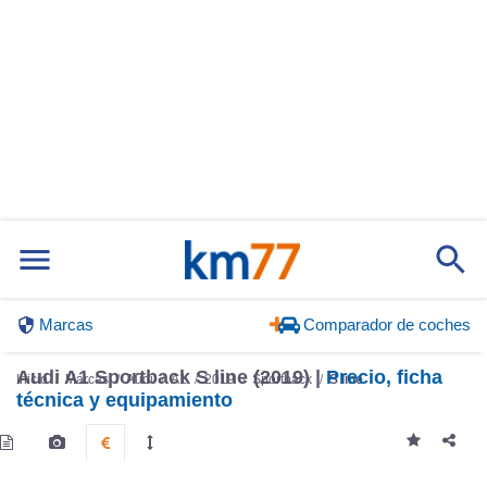
Marcas
Comparador de coches
Audi A1 Sportback S line (2019) |
Precio, ficha
Inicio
Marcas
Audi
A1
2019
Sportback
S line
técnica y equipamiento