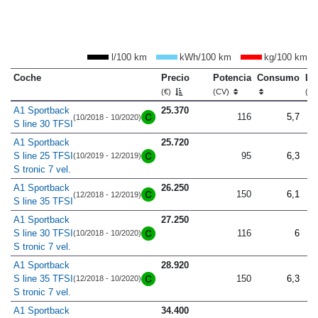
l/100 km
kWh/100 km
kg/100 km
Coche
Precio
Potencia
Consumo
Lo
(€)
(CV)
(m
A1 Sportback
25.370
116
5,7
(10/2018 - 10/2020)
S line 30 TFSI
A1 Sportback
25.720
S line 25 TFSI
95
6,3
(10/2019 - 12/2019)
S tronic 7 vel.
A1 Sportback
26.250
150
6,1
(12/2018 - 12/2019)
S line 35 TFSI
A1 Sportback
27.250
S line 30 TFSI
116
6
(10/2018 - 10/2020)
S tronic 7 vel.
A1 Sportback
28.920
S line 35 TFSI
150
6,3
(12/2018 - 10/2020)
S tronic 7 vel.
A1 Sportback
34.400