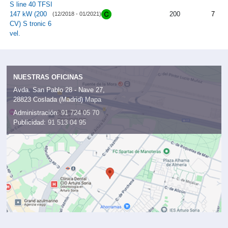
S line 40 TFSI
147 kW (200
200
7
(12/2018 - 01/2021)
CV) S tronic 6
vel.
NUESTRAS OFICINAS
Avda. San Pablo 28 - Nave 27,
28823 Coslada (Madrid)
Mapa
Administración:
91 724 05 70
Publicidad:
91 513 04 95