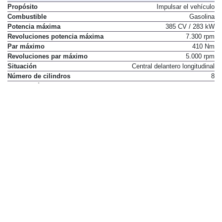
Propósito
Impulsar el vehículo
Combustible
Gasolina
Potencia máxima
385 CV / 283 kW
Revoluciones potencia máxima
7.300 rpm
Par máximo
410 Nm
Revoluciones par máximo
5.000 rpm
Situación
Central delantero longitudinal
Número de cilindros
8
Disposición de los cilindros
En V
Material del bloque
Aluminio
Material de la culata
Aluminio
Diámetro
89 mm
Carrera
86 mm
Cilindrada
4.280 cm³
Distribución
Válvulas por cilindro
4
Dos árboles de levas en cada
Tipo de distribución
culata
Alimentación
Inyección Indirecta.
Automatismo de parada y
No
arranque del motor ("Stop/Start")
Transmisión