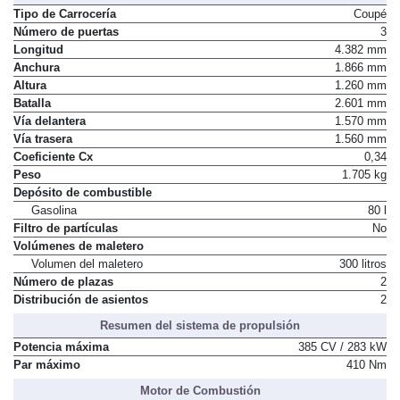
Tipo de Carrocería
Coupé
Número de puertas
3
Longitud
4.382 mm
Anchura
1.866 mm
Altura
1.260 mm
Batalla
2.601 mm
Vía delantera
1.570 mm
Vía trasera
1.560 mm
Coeficiente Cx
0,34
Peso
1.705 kg
Depósito de combustible
Gasolina
80 l
Filtro de partículas
No
Volúmenes de maletero
Volumen del maletero
300 litros
Número de plazas
2
Distribución de asientos
2
Resumen del sistema de propulsión
Potencia máxima
385 CV / 283 kW
Par máximo
410 Nm
Motor de Combustión