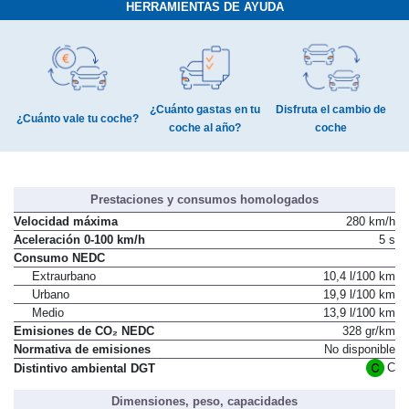
HERRAMIENTAS DE AYUDA
¿Cuánto gastas en tu
Disfruta el cambio de
¿Cuánto vale tu coche?
coche al año?
coche
Prestaciones y consumos homologados
Velocidad máxima
280 km/h
Aceleración 0-100 km/h
5 s
Consumo NEDC
Extraurbano
10,4 l/100 km
Urbano
19,9 l/100 km
Medio
13,9 l/100 km
Emisiones de CO₂ NEDC
328 gr/km
Normativa de emisiones
No disponible
C
Distintivo ambiental DGT
Dimensiones, peso, capacidades