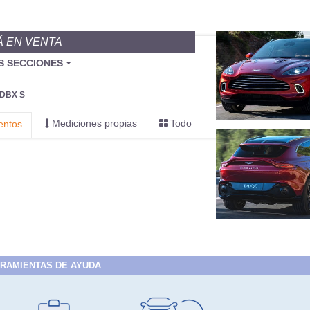
Á EN VENTA
BU
S SECCIONES
infor
DBX S
Mediciones propias
Todo
entos
RAMIENTAS DE AYUDA