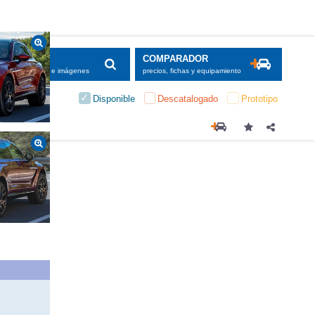
SCADOR
COMPARADOR
maciones, fichas e imágenes
precios, fichas y equipamiento
Disponible
Descatalogado
Prototipo