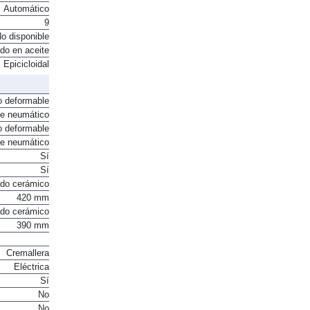
Automático
9
o disponible
do en aceite
Epicicloidal
o deformable
te neumático
o deformable
te neumático
Sí
Sí
ado cerámico
420 mm
ado cerámico
390 mm
Cremallera
Eléctrica
Sí
No
No