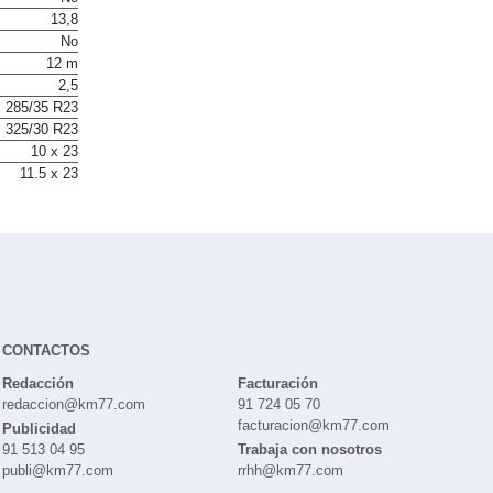
13,8
No
12 m
2,5
285/35 R23
325/30 R23
10 x 23
11.5 x 23
CONTACTOS
Redacción
Facturación
redaccion@km77.com
91 724 05 70
facturacion@km77.com
Publicidad
91 513 04 95
Trabaja con nosotros
publi@km77.com
rrhh@km77.com