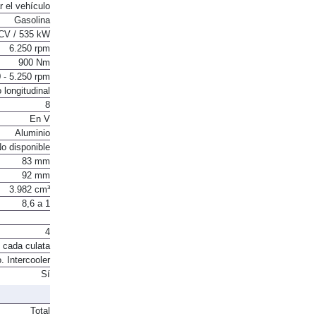
r el vehículo
Gasolina
CV / 535 kW
6.250 rpm
900 Nm
 - 5.250 rpm
 longitudinal
8
En V
Aluminio
o disponible
83 mm
92 mm
3.982 cm³
8,6 a 1
4
 cada culata
. Intercooler
Sí
Total