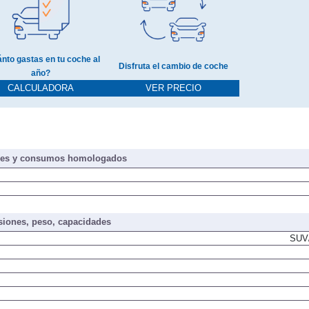
nto gastas en tu coche al
Disfruta el cambio de coche
año?
CALCULADORA
VER PRECIO
nes y consumos homologados
iones, peso, capacidades
SUV/