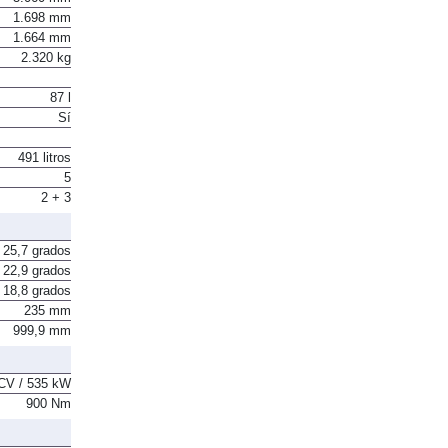
1.698 mm
1.664 mm
2.320 kg
87 l
Sí
491 litros
5
2 + 3
25,7 grados
22,9 grados
18,8 grados
235 mm
999,9 mm
CV / 535 kW
900 Nm