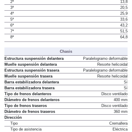
2ª
13,8
3ª
20,5
4ª
25,9
5ª
33,6
6ª
43,2
7ª
51,5
8ª
64,8
Chasis
Estructura suspensión delantera
Paralelogramo deformable
Muelle suspensión delantera
Resorte helicoidal
Estructura suspensión trasera
Paralelogramo deformable
Muelle suspensión trasera
Resorte helicoidal
Barra estabilizadora delantera
Sí
Barra estabilizadora trasera
Sí
Tipo de frenos delanteros
Disco ventilado
Diámetro de frenos delanteros
400 mm
Tipo de frenos traseros
Disco ventilado
Diámetro de frenos traseros
360 mm
Dirección
Tipo
Cremallera
Tipo de asistencia
Eléctrica