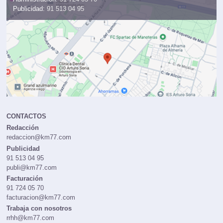
Publicidad:
91 513 04 95
CONTACTOS
Redacción
redaccion@km77.com
Publicidad
91 513 04 95
publi@km77.com
Facturación
91 724 05 70
facturacion@km77.com
Trabaja con nosotros
rrhh@km77.com