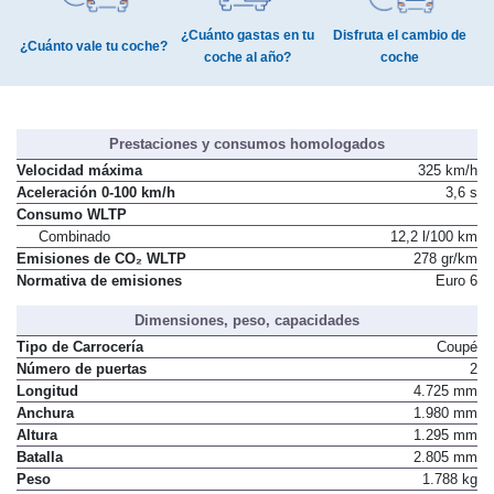
¿Cuánto gastas en tu
Disfruta el cambio de
¿Cuánto vale tu coche?
coche al año?
coche
Prestaciones y consumos homologados
Velocidad máxima
325 km/h
Aceleración 0-100 km/h
3,6 s
Consumo WLTP
Combinado
12,2 l/100 km
Emisiones de CO₂ WLTP
278 gr/km
Normativa de emisiones
Euro 6
Dimensiones, peso, capacidades
Tipo de Carrocería
Coupé
Número de puertas
2
Longitud
4.725 mm
Anchura
1.980 mm
Altura
1.295 mm
Batalla
2.805 mm
Peso
1.788 kg