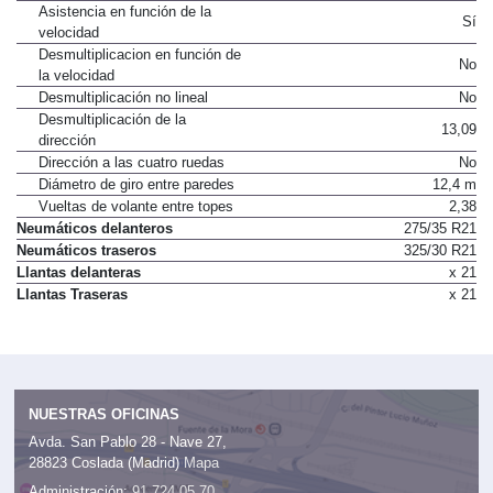
Asistencia en función de la
Sí
velocidad
Desmultiplicacion en función de
No
la velocidad
Desmultiplicación no lineal
No
Desmultiplicación de la
13,09
dirección
Dirección a las cuatro ruedas
No
Diámetro de giro entre paredes
12,4 m
Vueltas de volante entre topes
2,38
Neumáticos delanteros
275/35 R21
Neumáticos traseros
325/30 R21
Llantas delanteras
x 21
Llantas Traseras
x 21
NUESTRAS OFICINAS
Avda. San Pablo 28 - Nave 27,
28823 Coslada (Madrid)
Mapa
Administración:
91 724 05 70