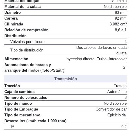
Material del bloque
Aluminio
Material de la culata
No disponible
Diámetro
83 mm
Carrera
92 mm
Cilindrada
3.982 cm³
Relación de compresión
8,6 a 1
Distribución
Válvulas por cilindro
4
Dos árboles de levas en cada
Tipo de distribución
culata
Alimentación
Inyección directa. Turbo. Intercooler
Automatismo de parada y
Sí
arranque del motor ("Stop/Start")
Transmisión
Tracción
Trasera
Caja de cambios
Automático
Número de velocidades
8
Tipo de mando
No disponible
Tipo de Embrague
Convertidor de par
Tipo de mecanismo
Epicicloidal
Desarrollos (km/h cada 1.000 rpm)
1ª
9,2