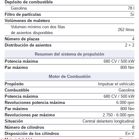
Depósito de combustible
Gasolina
78 l
Filtro de partículas
Sí
Volúmenes de maletero
Volumen mínimo con dos filas
262 litros
de asientos disponibles
Número de plazas
4
Distribución de asientos
2 + 2
Resumen del sistema de propulsión
Potencia máxima
680 CV / 500 kW
Par máximo
800 Nm
Motor de Combustión
Propósito
Impulsar el vehículo
Combustible
Gasolina
Potencia máxima
680 CV / 500 kW
Revoluciones potencia máxima
6.000 rpm
Par máximo
800 Nm
Revoluciones par máximo
2.750 - 6.000 rpm
Situación
Central delantero longitudinal
Número de cilindros
8
Disposición de los cilindros
En V