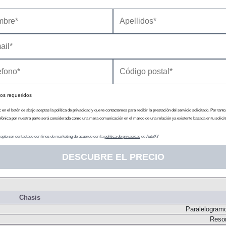
Inyección directa por conducto común. Turbo. Geometría variable
Transmisión
N
Conve
os requeridos
c en el botón de abajo aceptas la política de privacidad y que te contactemos para recibir la prestación del servicio solicitado. Por tanto
efónica por nuestra parte será considerada como una mera comunicación en el marco de una relación ya existente basada en tu solicit
epto ser contactado con fines de marketing de acuerdo con la
política de privacidad
de AutoXY
DESCUBRE EL PRECIO
Chasis
Paralelogram