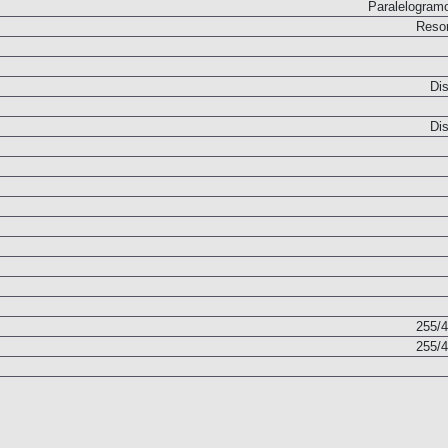
Resor
Paralelogram
Resor
Dis
Dis
255/
255/