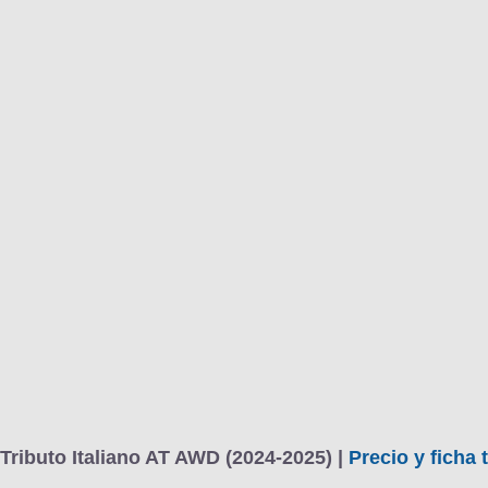
BU
S SECCIONES
infor
Stelvio 2.2 Diesel 154 kW (210 CV) Tributo Italiano AT AWD
Mediciones propias
Todo
entos
Tributo Italiano AT AWD (2024-2025) |
Precio y ficha 