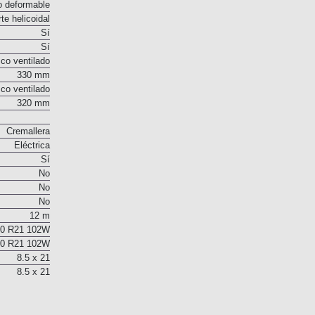
te helicoidal
o deformable
te helicoidal
Sí
Sí
co ventilado
330 mm
co ventilado
320 mm
Cremallera
Eléctrica
Sí
No
No
No
12 m
40 R21 102W
40 R21 102W
8.5 x 21
8.5 x 21