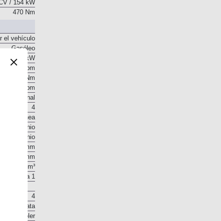
CV / 154 kW
470 Nm
r el vehículo
Gasóleo
CV / 154 kW
3.750 rpm
470 Nm
1.750 rpm
 longitudinal
4
En línea
Aluminio
Aluminio
83 mm
99 mm
2.143 cm³
15,5 a 1
4
 en la culata