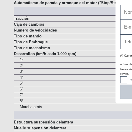
Alimentación
Automatismo de parada y arranque del motor ("Stop/Start")
Tracción
Caja de cambios
Número de velocidades
Tipo de mando
Tipo de Embrague
Tipo de mecanismo
(*) Camp
Desarrollos (km/h cada 1.000 rpm)
1ª
Al hacer cli
llamada tel
2ª
servicio.
3ª
Ac
4ª
5ª
6ª
7ª
8ª
Marcha atrás
Estructura suspensión delantera