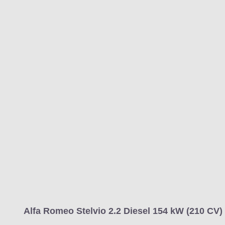
MARCAS
REVISTA/BLOG
OTRA
Inicio
Marcas
Alfa Romeo
Stelvio
2023
Estándar
Estándar
Información
Fotos
Precios, datos y equipami
Alfa Romeo Stelvio 2.2 Diesel 154 kW (210 CV) 