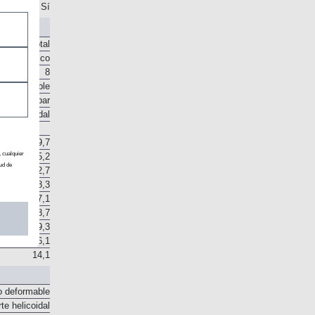
. Intercooler
Sí
Total
Automático
8
o disponible
rtidor de par
Epicicloidal
9,7
, cualquier
ud de
15,2
22,7
28,3
37,1
48,7
59,3
76,1
14,1
o deformable