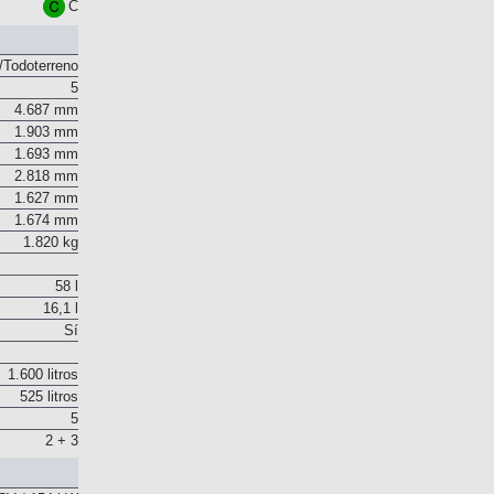
Euro 6
C
Todoterreno
5
4.687 mm
1.903 mm
1.693 mm
2.818 mm
1.627 mm
1.674 mm
1.820 kg
58 l
16,1 l
Sí
1.600 litros
525 litros
5
2 + 3