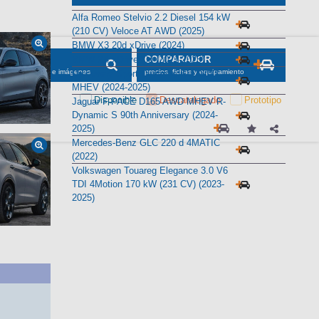
Alternativas
Alfa Romeo Stelvio 2.2 Diesel 154 kW
(210 CV) Veloce AT AWD (2025)
BMW X3 20d xDrive (2024)
BMW X4 xDrive20d (2021-2025)
Discovery Sport Dynamic SE D200
MHEV (2024-2025)
Jaguar F-PACE D165 AWD MHEV R-
Dynamic S 90th Anniversary (2024-
2025)
Mercedes-Benz GLC 220 d 4MATIC
(2022)
Volkswagen Touareg Elegance 3.0 V6
TDI 4Motion 170 kW (231 CV) (2023-
2025)